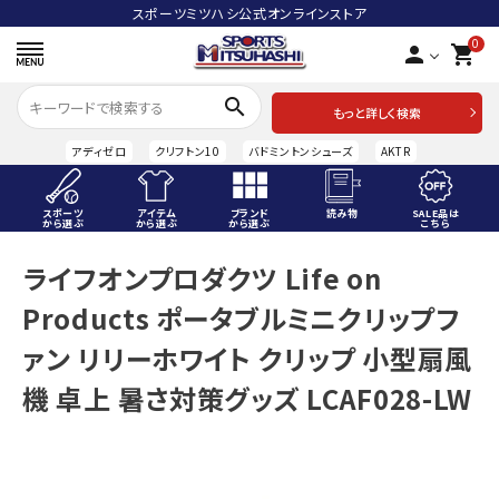
スポーツミツハシ公式オンラインストア
0
person
shopping_cart
search
もっと詳しく検索
アディゼロ
クリフトン10
バドミントンシューズ
AKTR
スポーツ
アイテム
ブランド
読み物
SALE品は
から選ぶ
から選ぶ
から選ぶ
こちら
ACCOUNT MENU
ライフオンプロダクツ Life on
ようこそ ゲスト 様
Products ポータブルミニクリップフ
meeting_room
person
ログイン
会員登録
ァン リリーホワイト クリップ 小型扇風
機 卓上 暑さ対策グッズ LCAF028-LW
スポーツから選ぶ
アイテムから選ぶ