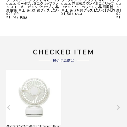
ducts ポータブルミニクリップファ
ducts 充電式ラウンドミニクリップ
duc
ン スモーキーピンク クリップ 小型
ファン リリーホワイト 小型扇風機
ン ス
扇風機 卓上 暑さ対策グッズ LCAF
卓上 暑さ対策グッズ LCAF013-LW
扇風機
028-SP
¥
1,584
028-S
(税込)
¥
1,742
¥
1,74
(税込)
CHECKED ITEM
最近見た商品
ライフオンプロダクツ Life on Pro