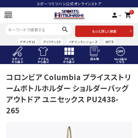
スポーツミツハシ公式オンラインストア
0
person
shopping_cart
search
もっと詳しく検索
アディゼロ
クリフトン10
バドミントンシューズ
AKTR
スポーツ
アイテム
ブランド
読み物
SALE品は
から選ぶ
から選ぶ
から選ぶ
こちら
ACCOUNT MENU
コロンビア Columbia プライスストリ
ようこそ ゲスト 様
ームボトルホルダー ショルダーバッグ
meeting_room
person
ログイン
会員登録
アウトドア ユニセックス PU2438-
265
スポーツから選ぶ
アイテムから選ぶ