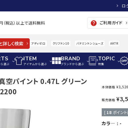
ロ
ご利用ガイド
help
00円（税込）以上で送料無料
と詳しく検索
アディゼロ
クリフトン10
バドミントンシューズ
AKTR
RTS
ITEM
BRAND
TOPIC
から選ぶ
アイテムから選ぶ
ブランドから選ぶ
特集
真空パイント 0.47L グリーン
メンズアパレル
サッカー・フットサル
ウィメンズアパレル
¥
3,52
本体価格
2200
パイク・シューズ
トップス
サッカースパイク
トップス
硬式
¥
3,
adidas
AIGLE
A
販売価格
シューズアクセサリー
ジャケット・アウター
ジュニアサッカースパイク
ジャケット・アウター
軟式
[
18
ポイント
メンズ・ユニセックスウ
ボトムス・パンツ
トレーニングシューズ
ボトムス・パンツ
少年
その他ウェア
ジュニアレーニングシューズ
その他ウェア
ソフ
カラ―
-
ウィメンズウェア