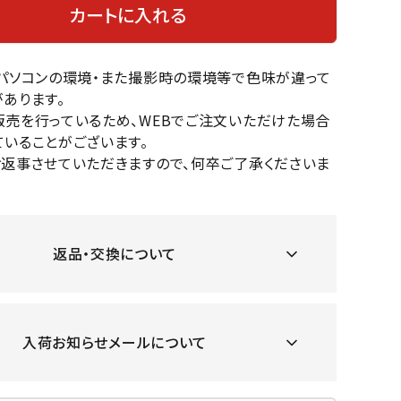
カートに入れる
OKA
hum
JFIT
le coq
バスケットボール
バレーボール
mel
sporti
f
のパソコンの環境・また撮影時の環境等で色味が違って
ケットボールシューズ
バレーボールシューズ
あります。
ケットボールウェア
バレーボールウェア
販売を行っているため、WEBでご注文いただけた場合
リカウェア・グッズ
バレーボール用サポーター
いることがございます。
ル（バスケットボール）
ボール（バレーボール）
お返事させていただきますので、何卒ご了承くださいま
ZeS
mand
Marbl
Marm
ル用品（バスケットボール）
ボール用品（バレーボール）
MBR
uka
e
ot
クス
ソックス
他アクセサリー
その他アクセサリー
返品・交換について
ツハ
MIZUN
molte
MTG
スイム・競泳
ランニング
オリ
O
n
入荷お知らせメールについて
ナル
水着・練習水着
メンズランニングシューズ
ットネス水着
レディースランニングシューズ