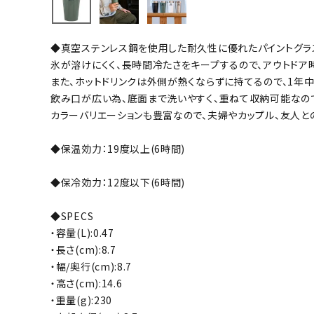
バト
◆真空ステンレス鋼を使用した耐久性に優れたパイントグラ
バドミント
氷が溶けにくく、長時間冷たさをキープするので、アウトドア
ストリングス
また、ホットドリンクは外側が熱くならずに持てるので、1年
飲み口が広い為、底面まで洗いやすく、重ねて収納可能なので
バドミント
カラーバリエーションも豊富なので、夫婦やカップル、友人と
バドミント
シャトル
◆保温効力：19度以上(6時間)
グリップテ
バッグ
◆保冷効力：12度以下(6時間)
ソックス
◆SPECS
その他アク
・容量(L):0.47
ハン
・長さ(cm):8.7
・幅/奥行(cm):8.7
・高さ(cm):14.6
ハンドボー
・重量(g):230
ハンドボー