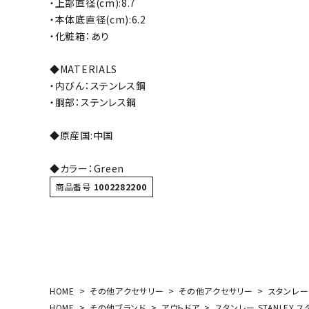
・上部直径(cm):8.7
ボール（ハ
・本体底直径(cm):6.2
その他アク
・化粧箱：あり
◆MATERIALS
・内びん：ステンレス鋼
・胴部：ステンレス鋼
◆原産国:中国
ウォ
◆カラー：Green
商品番号
1002282200
メンズウォ
ウィメンズ
その他アク
HOME
その他アクセサリー
その他アクセサリー
スタンレー 
HOME
その他ブランド
アウトドア
スタンレー STANLEY ス