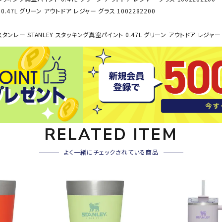
その他アクセサリー
.47L グリーン アウトドア レジャー グラス 1002282200
SAYSK
Sondi
SP
Y
co
O
タンレー STANLEY スタッキング真空パイント 0.47L グリーン アウトドア レジャー グ
トレーニング・ジム/カジ
・格闘技
ュアル
キャ
メンズウェア
クー
suria
SVOL
S
ウィメンズウェア
技小物
クッ
ME
S
キッズウェア
シュ
RELATED ITEM
コンプレッションウェア
テー
インナーウェア
テー
よく一緒にチェックされている商品
シューズ
テン
ジュニアシューズ
バー
ブーツ・サンダル
TRIGG
uhlsp
U
バッ
バッグ
ERPOI
ort
O
ベッ
NT
キャップ