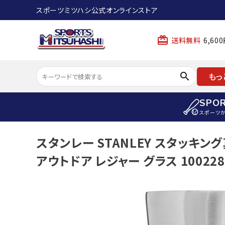
スポーツミツハシ公式オンラインストア
card_giftcard
送料無料
6,6
search
もっ
SPO
スポーツ
ACCOUNT MENU
スタンレー STANLEY スタッキング
陸上
ようこそ ゲスト 様
アウトドア レジャー グラス 100228
陸上競技ス
meeting_room
person
ログイン
会員登録
陸上競技用
陸上競技用
スポーツから選ぶ
ェア
アイテムから選ぶ
陸上競技用