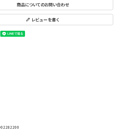
商品についてのお問い合わせ
ール水着
ジュニアランニングシューズ
ムキャップ
ランニングウェア
KE
Nittak
Ocean
ogaw
レビューを書く
グル
ランニングタイツ
u
Pacifi
a tent
c
他アクセサリー
ランニングソックス
ンスポーツ
ランニングキャップ
ランニングバッグ・ポーチ
その他アクセサリー
ENA
phite
Prince
PUMA
トレーニング用品
アウトドア
Y
n
ーニング用品
メンズアウトドアウェア
グッズ
ウィメンズアウトドアウェア
キッズ・ベビーアウトドアウェア
efT
RUST
ryka
SALO
アウトドアシューズ
rer
Y
MON
トレッキングシューズ
02282200
帽子