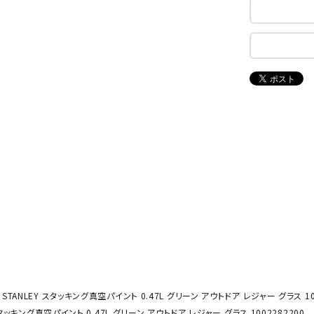
ンドボール）
ヘッドギア（ラグビー）
スク
セサリー
ソックス
スイ
NEUT
New
NI
その他アクセサリー
ゴー
RALW
Balan
ORKS
ce
その
マリ
ON
ONYO
P
ーキング
フィットネス・ヨガ
NE
LT
ーキングシューズ
ヨガウェア
トレ
ウォーキングシューズ
ヨガマット
健康
セサリー
ヨガアクセサリー
Rawli
Real
Re
ダンス・フィットネスウェア
ngs
Stone
ou
ダンス・フィットネスシューズ
STANLEY スタッキング真空パイント 0.47L グリーン アウトドア レジャー グラス 10
インナーウェア
タッキング真空パイント 0.47L グリーン アウトドア レジャー グラス 1002282200