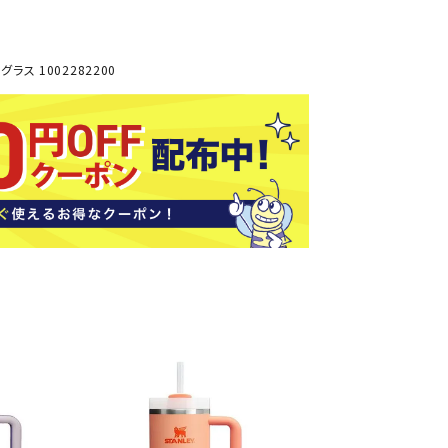
ソックス
バッグ
AZI
Speed
SSK
Super
o
Natur
その他アクセサリー
ラス 1002282200
al
キャンプ用品
リー・コンテナ
ラー・ジャグ
WAN
Tasm
Tecnif
THE
キングウェア
ania
ibre
NORT
ラフ・寝具
Surf
H
FACE
ブル・チェア関連
ブルウェア
ト・タープ用品
ベキュー・焚き火
MBR
UNDE
VICTA
VIEW
グ
R
S
ト・マット・シート
ARMO