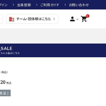
グイン
会員登録
ご利用ガイド
お問い合わせ
0
person
shopping_cart
チーム・団体様はこちら
business
SALE
SALE品はこちら
野球
キッズアパレル
テニス
その他アクセサリー
0
（税込）
グラブ・ミット
トップス
硬式テニスラケット
ボール
520
KTR
arena
asics
ATHL
税込
グラブ・ミット
ジャケット・アウター
ジュニア硬式テニスラケット
季節対策商品
ETA
進呈 ]
野球グラブ・ミット
ボトムス・パンツ
ソフトテニスラケット
健康グッズ
トボール用グラブ・ミット
その他ウェア
ストリングス・ガット（テニス）
ヨガマット