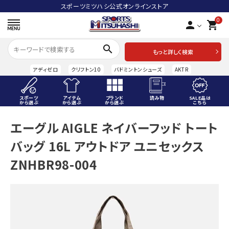
スポーツミツハシ公式オンラインストア
0
person
shopping_cart
search
もっと詳しく検索
アディゼロ
クリフトン10
バドミントンシューズ
AKTR
スポーツ
アイテム
ブランド
読み物
SALE品は
から選ぶ
から選ぶ
から選ぶ
こちら
ACCOUNT MENU
エーグル AIGLE ネイバーフッド トート
ようこそ ゲスト 様
バッグ 16L アウトドア ユニセックス
meeting_room
person
ログイン
会員登録
ZNHBR98-004
スポーツから選ぶ
アイテムから選ぶ