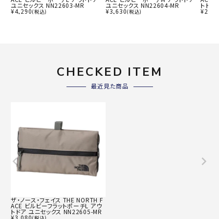
ユニセックス NN22603-MR
ユニセックス NN22604-MR
トドア 
¥
4,290
¥
3,630
¥
2,86
(税込)
(税込)
CHECKED ITEM
最近見た商品
ザ・ノース・フェイス THE NORTH F
ACE ビルビーフラットポーチL アウ
トドア ユニセックス NN22605-MR
¥
3,080
(税込)