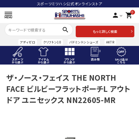
スポーツミツハシ公式オンラインストア
0
person
shopping_cart
search
もっと詳しく検索
アディゼロ
クリフトン10
バドミントンシューズ
AKTR
スポーツ
アイテム
ブランド
読み物
SALE品は
から選ぶ
から選ぶ
から選ぶ
こちら
ACCOUNT MENU
ザ・ノース・フェイス THE NORTH
ようこそ ゲスト 様
FACE ビルビーフラットポーチL アウト
meeting_room
person
ログイン
会員登録
ドア ユニセックス NN22605-MR
スポーツから選ぶ
アイテムから選ぶ