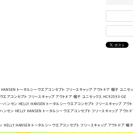
ンドボール）
ヘッドギア（ラグビー）
スク
セサリー
ソックス
スイ
NEUT
New
NI
その他アクセサリー
ゴー
RALW
Balan
ORKS
ce
その
マリ
ON
ONYO
P
ーキング
フィットネス・ヨガ
NE
LT
ーキングシューズ
ヨガウェア
トレ
 HANSEN トータルシーウエアコンセプト フリースキャップ アウトドア 帽子 ユニセックス
ウォーキングシューズ
ヨガマット
健康
ーウエアコンセプト フリースキャップ アウトドア 帽子 ユニセックス HC92593-GE
セサリー
ヨガアクセサリー
・ハンセン HELLY HANSEN トータルシーウエアコンセプト フリースキャップ アウトド
Rawli
Real
Re
ダンス・フィットネスウェア
ハンセン HELLY HANSEN トータルシーウエアコンセプト フリースキャップ アウトドア
ngs
Stone
ou
ダンス・フィットネスシューズ
 HELLY HANSEN トータルシーウエアコンセプト フリースキャップ アウトドア 帽子 
インナーウェア