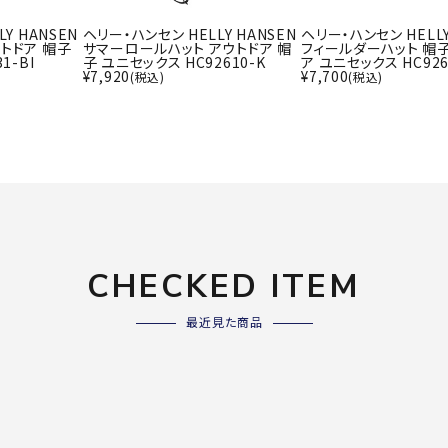
ライ
ソックス
その
Y HANSEN
ヘリー・ハンセン HELLY HANSEN
ヘリー・ハンセン HELLY
トドア 帽子
サマーロールハット アウトドア 帽
フィールダーハット 帽
その他アクセサリー
1-BI
子 ユニセックス HC92610-K
ア ユニセックス HC926
¥
7,920
¥
7,700
(税込)
(税込)
Wacoa
Wilso
Ws
l CW-X
n
io
ZETT
CHECKED ITEM
最近見た商品