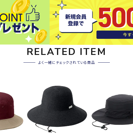
その他アクセサリー
SAYSK
Sondi
SP
Y
co
O
トレーニング・ジム/カジ
・格闘技
ュアル
RELATED ITEM
キャ
メンズウェア
クー
suria
SVOL
S
ウィメンズウェア
よく一緒にチェックされている商品
技小物
クッ
ME
S
キッズウェア
シュ
コンプレッションウェア
テー
インナーウェア
テー
シューズ
テン
ジュニアシューズ
バー
ブーツ・サンダル
TRIGG
uhlsp
U
バッ
バッグ
ERPOI
ort
O
ベッ
NT
キャップ