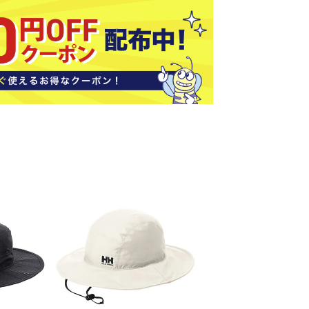
ソックス
バッグ
AZI
Speed
SSK
Super
o
Natur
その他アクセサリー
al
キャンプ用品
リー・コンテナ
ラー・ジャグ
WAN
Tasm
Tecnif
THE
キングウェア
ania
ibre
NORT
ラフ・寝具
Surf
H
FACE
ブル・チェア関連
ブルウェア
ト・タープ用品
ベキュー・焚き火
MBR
UNDE
VICTA
VIEW
グ
R
S
ト・マット・シート
ARMO