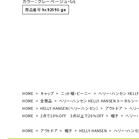
カラー：グレーベージュ・GE
ボール（ハ
商品番号
hc92593-ge
その他アク
ウォ
メンズウォ
HOME
キャップ
ニット帽・ビーニー
ヘリー・ハンセン HELLY
ウィメンズ
HOME
全商品
ヘリー・ハンセン HELLY HANSEN トータルシ
その他アク
HOME
HELLY HANSEN（ヘリーハンセン）
アウトドア
ヘリー
HOME
2点で10％OFF 3点以上で20％OFF
帽子
ヘリー・
HOME
アウトドア
帽子
HELLY HANSEN
ヘリー・ハンセン