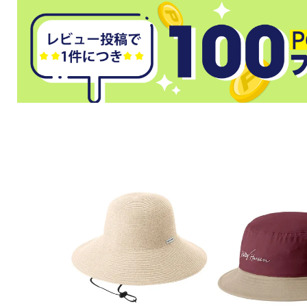
武道
柔道
ボクシング
武道・格闘