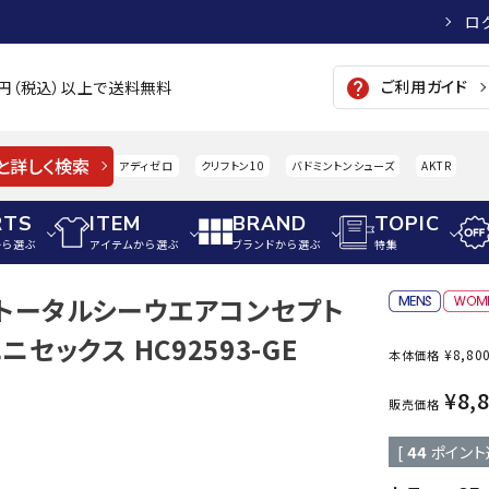
ロ
ご利用ガイド
help
00円（税込）以上で送料無料
と詳しく検索
アディゼロ
クリフトン10
バドミントンシューズ
AKTR
RTS
ITEM
BRAND
TOPIC
から選ぶ
アイテムから選ぶ
ブランドから選ぶ
特集
EN トータルシーウエアコンセプト
メンズアパレル
サッカー・フットサル
ウィメンズアパレル
セックス HC92593-GE
¥
8,80
本体価格
パイク・シューズ
トップス
サッカースパイク
トップス
硬式
adidas
AIGLE
A
¥
8,
シューズアクセサリー
ジャケット・アウター
ジュニアサッカースパイク
ジャケット・アウター
軟式
販売価格
メンズ・ユニセックスウ
ボトムス・パンツ
トレーニングシューズ
ボトムス・パンツ
少年
[
44
ポイント
その他ウェア
ジュニアレーニングシューズ
その他ウェア
ソフ
ウィメンズウェア