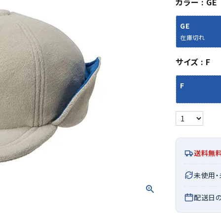
カラー
GE
シューズアクセサリー
硬式
ソックス
フットボールサンダル
軟式
Babol
BIKE
B
GE
セサリー
at
ER
サッカーウェア
少年
シューズ
バッグ
在庫切れ
ジュニアサッカーウェア
ソフ
レプリカ商品
野球
サイズ
F
メンズランニング
バックパック
ジュニアレプリカ商品
少年
ウイメンズランニング
トートバッグ
F
サッカーボール
野球
ジュニアランニング
ショルダーバッグ
CEP
Chaco
C
フットサルボール
ジュ
サッカースパイク
ボディー・ウエストバッグ
tt
pi
サッカーバッグ
ユニ
ジュニアサッカースパイク
ダッフル・ボストンバッグ
その他アクセサリー
バッ
サッカー・フットサルトレーニン
テニスバッグ
イン
グシューズ
その他バッグ
送料無
その
ジュニアサッカー・フットサルト
DESC
FINTA
Fo
レーニングシューズ
バッ
未使用
ENTE
e
野球スパイク・シューズ
メン
配送日
少年野球スパイク・シューズ
ソッ
バスケットボールシューズ
その