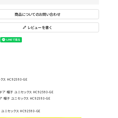
ール水着
ジュニアランニングシューズ
ムキャップ
ランニングウェア
商品についてのお問い合わせ
KE
Nittak
Ocean
ogaw
グル
ランニングタイツ
u
Pacifi
a tent
レビューを書く
c
他アクセサリー
ランニングソックス
ンスポーツ
ランニングキャップ
ランニングバッグ・ポーチ
その他アクセサリー
ENA
phite
Prince
PUMA
トレーニング用品
アウトドア
Y
n
ーニング用品
メンズアウトドアウェア
 HC92593-GE
グッズ
ウィメンズアウトドアウェア
キッズ・ベビーアウトドアウェア
ア 帽子 ユニセックス HC92593-GE
efT
RUST
ryka
SALO
アウトドアシューズ
 帽子 ユニセックス HC92593-GE
rer
Y
MON
トレッキングシューズ
ユニセックス HC92593-GE
帽子