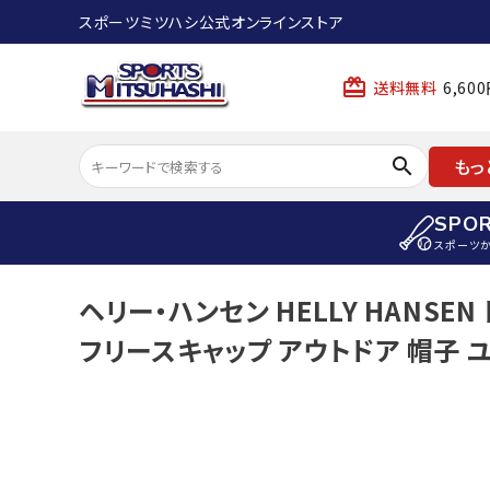
スポーツミツハシ公式オンラインストア
card_giftcard
送料無料
6,6
search
もっ
SPO
スポーツ
ACCOUNT MENU
ヘリー・ハンセン HELLY HANS
陸上
ようこそ ゲスト 様
フリースキャップ アウトドア 帽子 ユニ
陸上競技ス
meeting_room
person
ログイン
会員登録
陸上競技用
陸上競技用
スポーツから選ぶ
ェア
アイテムから選ぶ
陸上競技用