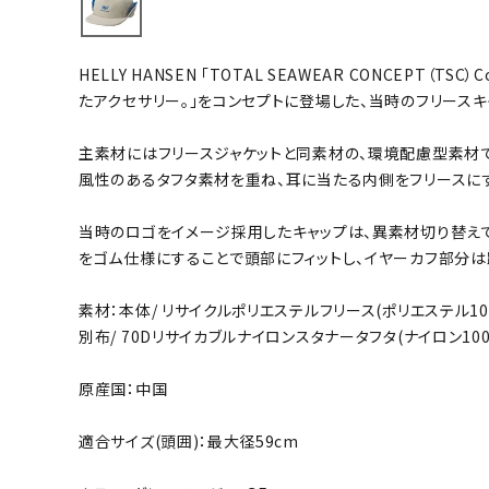
バト
HELLY HANSEN 「TOTAL SEAWEAR CONCEPT（TSC）
バドミント
たアクセサリー。」をコンセプトに登場した、当時のフリース
ストリングス
主素材にはフリースジャケットと同素材の、環境配慮型素材
バドミント
風性のあるタフタ素材を重ね、耳に当たる内側をフリースにす
バドミント
シャトル
当時のロゴをイメージ採用したキャップは、異素材切り替え
グリップテ
をゴム仕様にすることで頭部にフィットし、イヤーカフ部分は
バッグ
素材：本体/ リサイクルポリエステルフリース(ポリエステル1
ソックス
別布/ 70Dリサイカブルナイロンスタナータフタ(ナイロン100
その他アク
ハン
原産国：中国
適合サイズ(頭囲)：最大径59cm
ハンドボー
ハンドボー