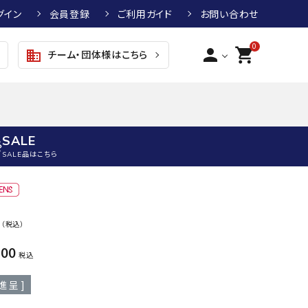
グイン
会員登録
ご利用ガイド
お問い合わせ
0
person
shopping_cart
チーム・団体様はこちら
business
SALE
SALE品はこちら
野球
キッズアパレル
テニス
その他アクセサリー
0
（税込）
グラブ・ミット
トップス
硬式テニスラケット
ボール
KTR
arena
asics
ATHL
800
グラブ・ミット
ジャケット・アウター
ジュニア硬式テニスラケット
季節対策商品
ETA
税込
野球グラブ・ミット
ボトムス・パンツ
ソフトテニスラケット
健康グッズ
進呈 ]
トボール用グラブ・ミット
その他ウェア
ストリングス・ガット（テニス）
ヨガマット