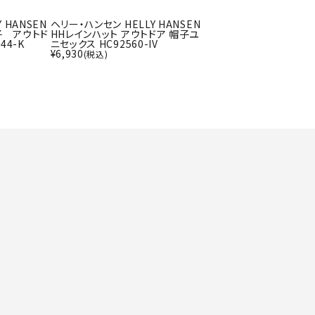
ト・ランタン
UR
他アクセサリー
 HANSEN
ヘリー・ハンセン HELLY HANSEN
子 アウトド
HHレインハット アウトドア 帽子ユ
44-K
ニセックス HC92560-IV
¥
6,930
(税込)
tud
YASAK
YONEX
ZAMS
A
T