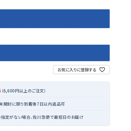
バット
ストリングス・ガット（ソフトテニス）
サポーター・テーピング
バット
グリップテープ
タオル
UTT
CANT
CAPT
ccilu
FLY
ERBU
AIN
軟式バット
エッジガード
ソックス
帽子
RY
STAG
トボール用バット
テニスシューズ
スパイク・シューズ
テニスバッグ
ランニング・陸上ソックス
キャップ
野球スパイク・シューズ
テニスウェア
テニス・バドミントンソックス
ハット
ウェア
キャップ・バイザー
野球ソックス
サンバイザー
ham
Colum
CONV
DA
ニア野球ウェア
ソックス
バスケットソックス
ニット帽・ビーニー
on
bia
ERSE
MISS
フォーム・練習着
ボール（テニス）
お気に入りに登録する
バレーボールソックス
その他キャップ
ティング手袋
その他アクセサリー
トレッキングソックス
ナーグローブ（守備用手袋）
ラグビーソックス
料
（6,600円以上のご注文）
他手袋
トレーニング・ジム・カジュアル
xfir
G-FIT
gol.
GOSE
グ・ケース
・未開封に限り到着後7日以内返品可
N
テナンス用品
の指定がない場合、佐川急便で最短日のお届け
クス・ストッキング
他アクセサリー