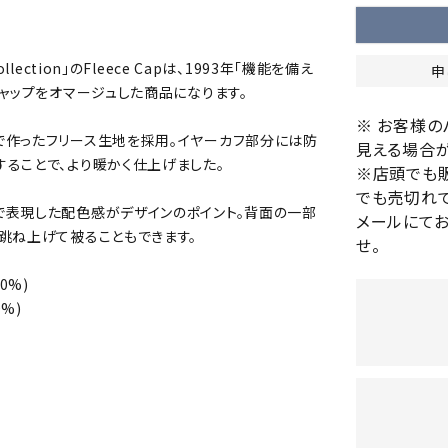
バレーボールシューズ
HEAD
HELLY
H
ミントン
卓球
テニスシューズ
HANS
Collection」のFleece Capは、1993年「機能を備え
申
EN
バドミントンシューズ
ンラケット
卓球ラケット
バス
キャップをオマージュした商品になります。
フィットネスシューズ
・ガット
ラバー
バス
※ お客様
陸上スパイク・シューズ
で作ったフリース生地を採用。イヤーカフ部分には防
ンシューズ
卓球シューズ
レプ
見える場合が
ハンドボールシューズ
ることで、より暖かく仕上げました。
※店頭でも
ンウェア
卓球ウェア
ボー
LI-
LUXIL
LU
ウォーキング・トレッキングシュ
でも売切れて
ボール（卓球）
ボー
NING
ON
O
で表現した配色感がデザインのポイント。背面の一部
ーズ
メールにて
ープ
その他アクセサリー
ソッ
A
跳ね上げて被ることもできます。
せ。
アウトドアシューズ
卓球台
その
トレーニング・ジム・カジュアル
00%)
キッズカジュアル
%)
セサリー
スイム・競泳
MIKAN
MIKAS
ミ
ドボール
ラグビー
サンダル
O
A
シ
ジ
ルシューズ
ラグビースパイク・シューズ
競泳
ルウェア
ラグビーウェア
フィ