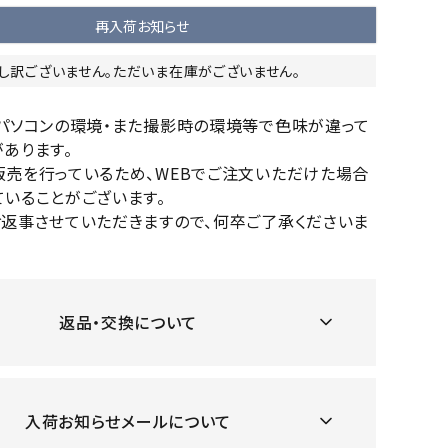
OKA
hum
JFIT
le coq
再入荷お知らせ
バスケットボール
バレーボール
mel
sporti
し訳ございません。ただいま在庫がございません。
f
ケットボールシューズ
バレーボールシューズ
ケットボールウェア
バレーボールウェア
のパソコンの環境・また撮影時の環境等で色味が違って
リカウェア・グッズ
バレーボール用サポーター
あります。
販売を行っているため、WEBでご注文いただけた場合
ル（バスケットボール）
ボール（バレーボール）
ZeS
mand
Marbl
Marm
いることがございます。
ル用品（バスケットボール）
ボール用品（バレーボール）
MBR
uka
e
ot
お返事させていただきますので、何卒ご了承くださいま
クス
ソックス
他アクセサリー
その他アクセサリー
返品・交換について
ツハ
MIZUN
molte
MTG
スイム・競泳
ランニング
オリ
O
n
ナル
水着・練習水着
メンズランニングシューズ
入荷お知らせメールについて
ットネス水着
レディースランニングシューズ