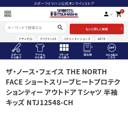
スポーツミツハシ公式オンラインストア
0
person
shopping_cart
search
もっと詳しく検索
アディゼロ
クリフトン10
バドミントンシューズ
AKTR
スポーツ
アイテム
ブランド
読み物
SALE品は
から選ぶ
から選ぶ
から選ぶ
こちら
ACCOUNT MENU
ザ・ノース・フェイス THE NORTH
ようこそ ゲスト 様
FACE ショートスリーブヒートプロテク
meeting_room
person
ログイン
会員登録
ションティー アウトドア Tシャツ 半袖
キッズ NTJ12548-CH
スポーツから選ぶ
アイテムから選ぶ