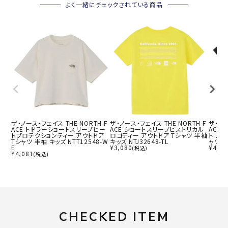
よく一緒にチェックされている商品
ザ・ノース・フェイス THE NORTH F
ザ・ノース・フェイス THE NORTH F
ザ・ノー
ACE トドラーショートスリーブヒー
ACE ショートスリーブヒストリカル
ACE
トプロテクションティー アウトドア
ロゴティー アウトドア Tシャツ 半袖
トリカ
Tシャツ 半袖 キッズ NTT12548-W
キッズ NTJ32648-TL
ャツ 半
E
¥
3,080
¥
4,18
(税込)
¥
4,081
(税込)
CHECKED ITEM