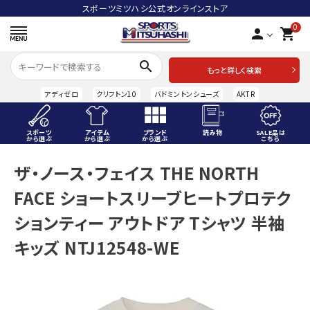
スポーツミツハシ公式オンラインストア
0
person
shopping_cart
search
もっと詳しく検索
アディゼロ
クリフトン10
バドミントンシューズ
AKTR
スポーツ
アイテム
ブランド
読み物
SALE品は
から選ぶ
から選ぶ
から選ぶ
こちら
ACCOUNT MENU
ザ・ノース・フェイス THE NORTH
ようこそ ゲスト 様
FACE ショートスリーブヒートプロテク
meeting_room
person
ログイン
会員登録
ションティー アウトドア Tシャツ 半袖
キッズ NTJ12548-WE
スポーツから選ぶ
アイテムから選ぶ