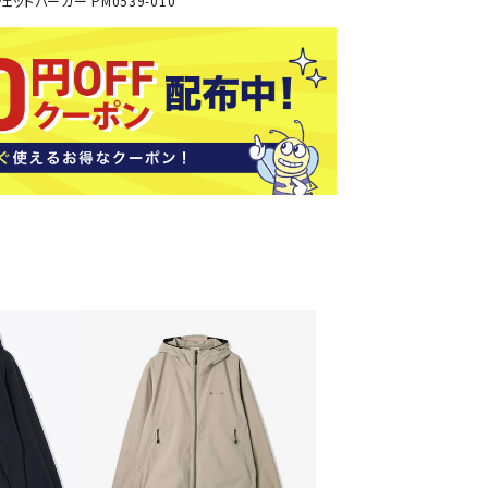
ットパーカー PM0539-010
ソックス
バッグ
AZI
Speed
SSK
Super
o
Natur
その他アクセサリー
al
キャンプ用品
リー・コンテナ
ラー・ジャグ
WAN
Tasm
Tecnif
THE
キングウェア
ania
ibre
NORT
ラフ・寝具
Surf
H
FACE
ブル・チェア関連
ブルウェア
ト・タープ用品
ベキュー・焚き火
MBR
UNDE
VICTA
VIEW
グ
R
S
ト・マット・シート
ARMO