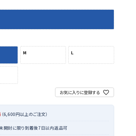
バット
ストリングス・ガット（ソフトテニス）
サポーター・テーピング
バット
グリップテープ
タオル
UTT
CANT
CAPT
ccilu
FLY
ERBU
AIN
軟式バット
エッジガード
ソックス
帽子
RY
STAG
トボール用バット
テニスシューズ
スパイク・シューズ
テニスバッグ
ランニング・陸上ソックス
キャップ
野球スパイク・シューズ
テニスウェア
テニス・バドミントンソックス
ハット
M
L
ウェア
キャップ・バイザー
野球ソックス
サンバイザー
ham
Colum
CONV
DA
ニア野球ウェア
ソックス
バスケットソックス
ニット帽・ビーニー
on
bia
ERSE
MISS
フォーム・練習着
ボール（テニス）
バレーボールソックス
その他キャップ
ティング手袋
その他アクセサリー
トレッキングソックス
ナーグローブ（守備用手袋）
ラグビーソックス
お気に入りに登録する
他手袋
トレーニング・ジム・カジュアル
xfir
G-FIT
gol.
GOSE
グ・ケース
N
料
（6,600円以上のご注文）
テナンス用品
クス・ストッキング
・未開封に限り到着後7日以内返品可
他アクセサリー