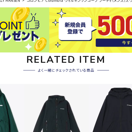
LLY HANSEN
コロンビア Columbia ウィルキンソンコーブ フーディ（メンズ）スウェ
その他アクセサリー
SAYSK
Sondi
SP
Y
co
O
トレーニング・ジム/カジ
・格闘技
ュアル
キャ
メンズウェア
RELATED ITEM
クー
suria
SVOL
S
ウィメンズウェア
技小物
クッ
ME
S
キッズウェア
よく一緒にチェックされている商品
シュ
コンプレッションウェア
テー
インナーウェア
テー
シューズ
テン
ジュニアシューズ
バー
ブーツ・サンダル
TRIGG
uhlsp
U
バッ
バッグ
ERPOI
ort
O
ベッ
NT
キャップ