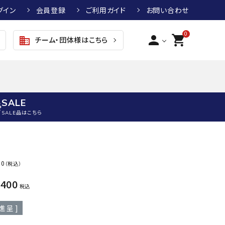
グイン
会員登録
ご利用ガイド
お問い合わせ
0
person
shopping_cart
チーム・団体様はこちら
business
SALE
SALE品はこちら
野球
キッズアパレル
テニス
その他アクセサリー
00
（税込）
グラブ・ミット
トップス
硬式テニスラケット
ボール
KTR
arena
asics
ATHL
,400
グラブ・ミット
ジャケット・アウター
ジュニア硬式テニスラケット
季節対策商品
ETA
税込
野球グラブ・ミット
ボトムス・パンツ
ソフトテニスラケット
健康グッズ
進呈 ]
トボール用グラブ・ミット
その他ウェア
ストリングス・ガット（テニス）
ヨガマット