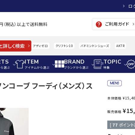
ロ
ご利用ガイド
help
00円（税込）以上で送料無料
と詳しく検索
アディゼロ
クリフトン10
バドミントンシューズ
AKTR
RTS
ITEM
BRAND
TOPIC
から選ぶ
アイテムから選ぶ
ブランドから選ぶ
特集
ンソンコーブ フーディ（メンズ）ス
メンズアパレル
サッカー・フットサル
ウィメンズアパレル
¥
15,4
本体価格
パイク・シューズ
トップス
サッカースパイク
トップス
硬式
adidas
AIGLE
A
¥
15
シューズアクセサリー
ジャケット・アウター
ジュニアサッカースパイク
ジャケット・アウター
軟式
販売価格
メンズ・ユニセックスウ
ボトムス・パンツ
トレーニングシューズ
ボトムス・パンツ
少年
[
77
ポイント
その他ウェア
ジュニアレーニングシューズ
その他ウェア
ソフ
ウィメンズウェア