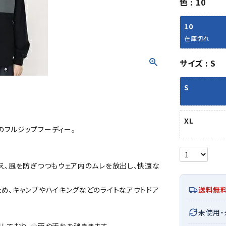
色
10
シューズアクセサリー
硬式
ソックス
フットボールサンダル
軟式
Babol
BIKE
B
10
セサリー
at
ER
サッカーウェア
少年
シューズ
バッグ
在庫切れ
ジュニアサッカーウェア
ソフ
レプリカ商品
野球
サイズ
S
メンズランニング
バックパック
ジュニアレプリカ商品
少年
ウイメンズランニング
トートバッグ
S
サッカーボール
野球
ジュニアランニング
ショルダーバッグ
CEP
Chaco
C
フットサルボール
ジュ
サッカースパイク
ボディー・ウエストバッグ
tt
pi
サッカーバッグ
ユニ
XL
ジュニアサッカースパイク
ダッフル・ボストンバッグ
のフルジップフーディー。
その他アクセサリー
バッ
サッカー・フットサルトレーニン
テニスバッグ
イン
グシューズ
その他バッグ
その
ジュニアサッカー・フットサルト
え、風を防ぎつつもウェア内のムレを放出し、快適な
DESC
FINTA
Fo
レーニングシューズ
バッ
ENTE
e
め、キャンプやハイキングなどのライトなアウトドア
送料無
野球スパイク・シューズ
メン
少年野球スパイク・シューズ
ソッ
未使用
バスケットボールシューズ
その