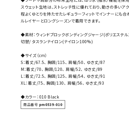
◆フードや肩部分の布帛生地には、はっ水（撥水）機能を採用
スウェット生地は、ストレッチ性に優れており、動きの多いアク
バト
程よくゆとりを持たせたレギュラーフィットでインナーにも合
ルレイヤーとロングシーズンで着用できます。
バドミント
ストリングス
◆素材：ウィンドブロックボンディングジャージ(ポリエステル1
バドミント
切替/ タスランナイロン(ナイロン100%)
バドミント
◆サイズ（cm）
シャトル
S：着丈/67.5、 胸囲/115、 肩幅/50、 ゆき丈/87
グリップテ
M：着丈/70、 胸囲/120、 肩幅/52、 ゆき丈/89
バッグ
L：着丈/72.5、 胸囲/125、 肩幅/54、 ゆき丈/91
ソックス
XL：着丈/75、 胸囲/130、 肩幅/56、 ゆき丈/93
その他アク
◆カラー：010 Black
ハン
商品番号
pm0539-010
ハンドボー
ハンドボー