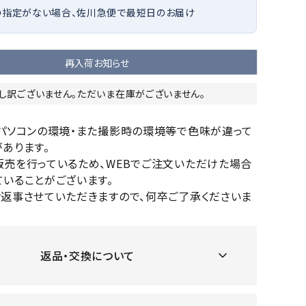
の指定がない場合、佐川急便で最短日のお届け
OKA
hum
JFIT
le coq
バスケットボール
バレーボール
mel
sporti
f
ケットボールシューズ
バレーボールシューズ
再入荷お知らせ
ケットボールウェア
バレーボールウェア
し訳ございません。ただいま在庫がございません。
リカウェア・グッズ
バレーボール用サポーター
ル（バスケットボール）
ボール（バレーボール）
ZeS
mand
Marbl
Marm
のパソコンの環境・また撮影時の環境等で色味が違って
ル用品（バスケットボール）
ボール用品（バレーボール）
MBR
uka
e
ot
あります。
クス
ソックス
販売を行っているため、WEBでご注文いただけた場合
他アクセサリー
その他アクセサリー
いることがございます。
お返事させていただきますので、何卒ご了承くださいま
ツハ
MIZUN
molte
MTG
スイム・競泳
ランニング
オリ
O
n
返品・交換について
ナル
水着・練習水着
メンズランニングシューズ
ットネス水着
レディースランニングシューズ