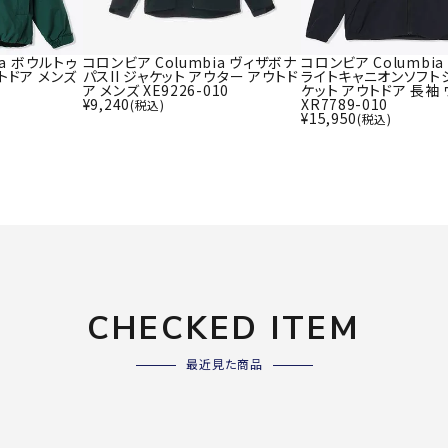
ライ
ソックス
その
その他アクセサリー
ia ボウルトゥ
コロンビア Columbia ヴィザボナ
コロンビア Columbi
トドア メンズ
パスII ジャケット アウター アウトド
ライトキャニオンソフトシ
ア メンズ XE9226-010
ケット アウトドア 長袖
¥
9,240
XR7789-010
(税込)
¥
15,950
(税込)
Wacoa
Wilso
Ws
l CW-X
n
io
ZETT
CHECKED ITEM
最近見た商品