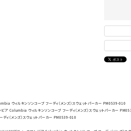
ンドボール）
ヘッドギア（ラグビー）
スク
セサリー
ソックス
スイ
NEUT
New
NI
その他アクセサリー
ゴー
RALW
Balan
ORKS
ce
その
マリ
ON
ONYO
P
ーキング
フィットネス・ヨガ
NE
LT
ーキングシューズ
ヨガウェア
トレ
ウォーキングシューズ
ヨガマット
健康
セサリー
ヨガアクセサリー
umbia ウィルキンソンコーブ フーディ（メンズ）スウェットパーカー PM0539-010
Rawli
Real
Re
ダンス・フィットネスウェア
ビア Columbia ウィルキンソンコーブ フーディ（メンズ）スウェットパーカー PM053
ngs
Stone
ou
ーディ（メンズ）スウェットパーカー PM0539-010
ダンス・フィットネスシューズ
インナーウェア