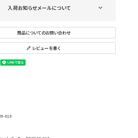
ール水着
ジュニアランニングシューズ
入荷お知らせメールについて
ムキャップ
ランニングウェア
KE
Nittak
Ocean
ogaw
グル
ランニングタイツ
u
Pacifi
a tent
商品についてのお問い合わせ
c
他アクセサリー
ランニングソックス
ンスポーツ
ランニングキャップ
レビューを書く
ランニングバッグ・ポーチ
その他アクセサリー
ENA
phite
Prince
PUMA
トレーニング用品
アウトドア
Y
n
ーニング用品
メンズアウトドアウェア
グッズ
ウィメンズアウトドアウェア
キッズ・ベビーアウトドアウェア
efT
RUST
ryka
SALO
アウトドアシューズ
9-010
rer
Y
MON
トレッキングシューズ
帽子