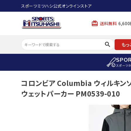
スポーツミツハシ公式オンラインストア
card_giftcard
送料無料
6,6
search
もっ
SPO
スポーツ
ACCOUNT MENU
コロンビア Columbia ウィルキ
陸上
ようこそ ゲスト 様
ウェットパーカー PM0539-010
陸上競技ス
meeting_room
person
ログイン
会員登録
陸上競技用
陸上競技用
スポーツから選ぶ
ェア
アイテムから選ぶ
陸上競技用