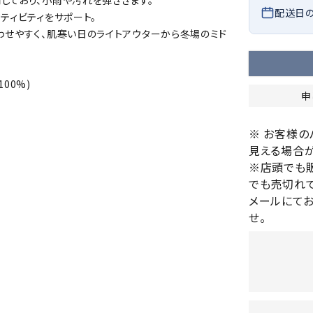
しており、小雨や汚れを弾ききます。
バレーボールシューズ
配送日
HEAD
HELLY
H
ティビティをサポート。
ミントン
卓球
テニスシューズ
HANS
わせやすく、肌寒い日のライトアウターから冬場のミド
EN
バドミントンシューズ
ンラケット
卓球ラケット
バス
フィットネスシューズ
・ガット
ラバー
バス
00%)
陸上スパイク・シューズ
申
ンシューズ
卓球シューズ
レプ
ハンドボールシューズ
ンウェア
卓球ウェア
ボー
LI-
LUXIL
LU
※ お客様
ウォーキング・トレッキングシュ
ボール（卓球）
ボー
NING
ON
O
見える場合が
ーズ
ープ
その他アクセサリー
ソッ
A
※店頭でも
アウトドアシューズ
卓球台
その
でも売切れて
トレーニング・ジム・カジュアル
メールにて
キッズカジュアル
せ。
セサリー
スイム・競泳
MIKAN
MIKAS
ミ
ドボール
ラグビー
サンダル
O
A
シ
ジ
ルシューズ
ラグビースパイク・シューズ
競泳
ルウェア
ラグビーウェア
フィ