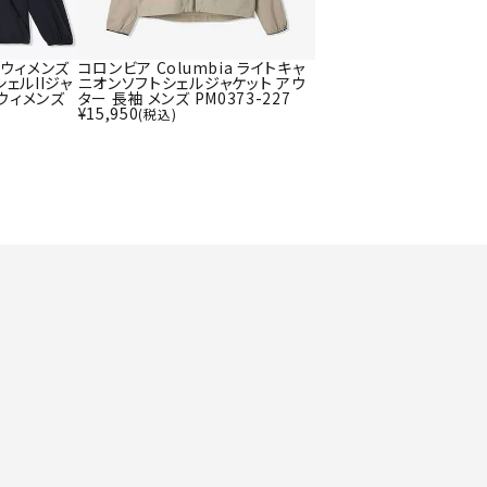
ト・ランタン
UR
他アクセサリー
a ウィメンズ
コロンビア Columbia ライトキャ
ェルIIジャ
ニオンソフトシェルジャケット アウ
 ウィメンズ
ター 長袖 メンズ PM0373-227
¥
15,950
(税込)
tud
YASAK
YONEX
ZAMS
A
T