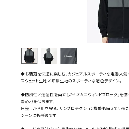
陸上競技用
ブランドから選ぶ
その他アク
SALE品はこちら
INFORMATIOM
ご利用ガイド
お問い合わせ
◆お洒落を快適に楽しむ、カジュアルスポーティな定番人気
メルマガ登録
スウェット生地×布帛生地のスポーティな配色デザイン。
特定商取引法
◆防風性と透湿性を両立した「オムニウィンドブロック」を備
プライバシーポリシー
着心地を保ちます。
日差しから肌を守る、サンプロテクション機能も備えているた
シーンにも最適です。