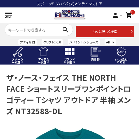
スポーツミツハシ公式オンラインストア
0
person
shopping_cart
search
もっと詳しく検索
アディゼロ
クリフトン10
バドミントンシューズ
AKTR
スポーツ
アイテム
ブランド
読み物
SALE品は
から選ぶ
から選ぶ
から選ぶ
こちら
ACCOUNT MENU
ザ・ノース・フェイス THE NORTH
ようこそ ゲスト 様
FACE ショートスリーブワンポイントロ
meeting_room
person
ログイン
会員登録
ゴティー Tシャツ アウトドア 半袖 メン
ズ NT32588-DL
スポーツから選ぶ
アイテムから選ぶ