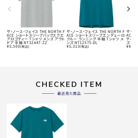
ザ・ノース・フェイス THE NORTH F
ザ・ノース・フェイス THE NORTH F
ザ・ノー
ACE ショートスリーブバックスクエ
ACE ショートスリーブエンデューロ
ACE
アロゴティー Tシャツ メンズ アウト
クルー ランニング 半袖 Tシャツ メ
ティー
ドア 半袖 NT32447-ZZ
ンズ NT12575-DL
ズ NT
¥
5,500
¥
5,313
¥
6,16
(税込)
(税込)
CHECKED ITEM
最近見た商品