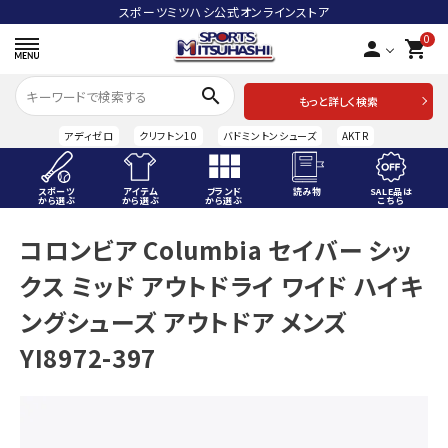
スポーツミツハシ公式オンラインストア
0
person
shopping_cart
search
もっと詳しく検索
アディゼロ
クリフトン10
バドミントンシューズ
AKTR
スポーツ
アイテム
ブランド
読み物
SALE品は
から選ぶ
から選ぶ
から選ぶ
こちら
ACCOUNT MENU
コロンビア Columbia セイバー シッ
ようこそ ゲスト 様
クス ミッド アウトドライ ワイド ハイキ
meeting_room
person
ログイン
会員登録
ングシューズ アウトドア メンズ
YI8972-397
スポーツから選ぶ
アイテムから選ぶ