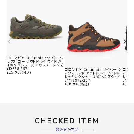
コロンビア Columbia セイバー シ
ックス ロー アウトドライ ワイド ハ
イキングシューズ アウトドア メンズ
YI0238-397
コロンビア Columbia セイバー シ
コロンビ
¥
15,950
(税込)
ックス ミッド アウトドライ ワイドト
ックス
レッキングシューズ メンズ アウトド
レッキ
ア YI8972-287
ア YI8
¥
16,940
¥
16,9
(税込)
CHECKED ITEM
最近見た商品