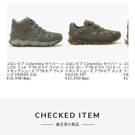
コロンビア Columbia セイバー シ
コロンビア Columbia セイバー シ
コロンビ
ックス ミッド アウトドライ ワイド ハ
ックス ロー アウトドライ ワイド ハ
ックス
イキングシューズ アウトドア ウィメ
イキングシューズ アウトドア メンズ
イキン
ンズ YK9060-316
YI0238-397
YI897
¥
16,940
¥
15,950
¥
16,9
(税込)
(税込)
CHECKED ITEM
最近見た商品