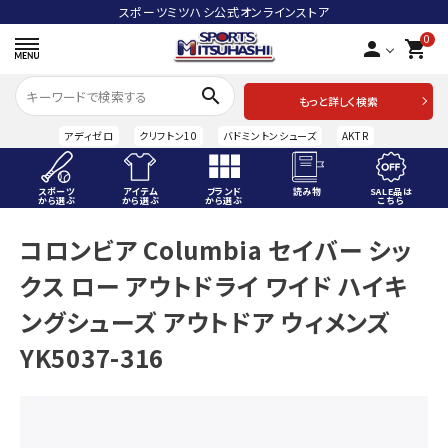
スポーツミツハシ公式オンラインストア
0
person
shopping_cart
search
もっと詳しく検索
アディゼロ
クリフトン10
バドミントンシューズ
AKTR
スポーツ
アイテム
ブランド
読み物
SALE品は
から選ぶ
から選ぶ
から選ぶ
こちら
ACCOUNT MENU
コロンビア Columbia セイバー シッ
ようこそ ゲスト 様
クス ロー アウトドライ ワイド ハイキ
meeting_room
person
ログイン
会員登録
ングシューズ アウトドア ウィメンズ
YK5037-316
スポーツから選ぶ
アイテムから選ぶ