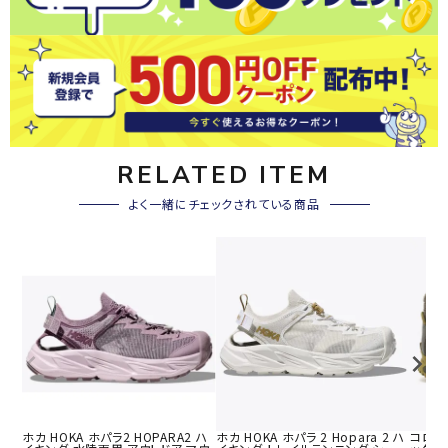
RELATED ITEM
よく一緒にチェックされている商品
ホカ HOKA ホパラ2 HOPARA2 ハ
ホカ HOKA ホパラ 2 Hopara 2 ハ
コロンビ