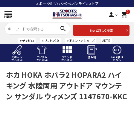
スポーツミツハシ公式オンラインストア
0
person
shopping_cart
search
もっと詳しく検索
アディゼロ
クリフトン10
バドミントンシューズ
AKTR
スポーツ
アイテム
ブランド
読み物
SALE品は
から選ぶ
から選ぶ
から選ぶ
こちら
ACCOUNT MENU
ホカ HOKA ホパラ2 HOPARA2 ハイ
ようこそ ゲスト 様
キング 水陸両用 アウトドア マウンテ
meeting_room
person
ログイン
会員登録
ン サンダル ウィメンズ 1147670-KKC
スポーツから選ぶ
アイテムから選ぶ