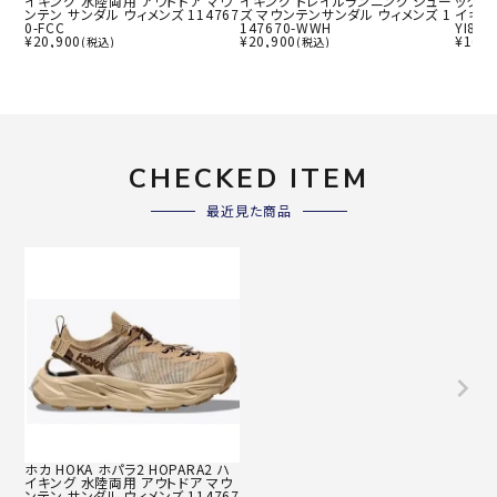
イキング 水陸両用 アウトドア マウ
イキング トレイルランニング シュー
ックス
ンテン サンダル ウィメンズ 114767
ズ マウンテンサンダル ウィメンズ 1
イキン
0-FCC
147670-WWH
YI897
¥
20,900
¥
20,900
¥
16,9
(税込)
(税込)
CHECKED ITEM
最近見た商品
ホカ HOKA ホパラ2 HOPARA2 ハ
イキング 水陸両用 アウトドア マウ
ンテン サンダル ウィメンズ 114767