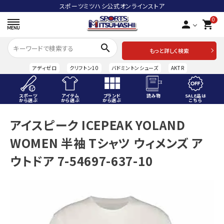
スポーツミツハシ公式オンラインストア
0
person
shopping_cart
search
もっと詳しく検索
アディゼロ
クリフトン10
バドミントンシューズ
AKTR
スポーツ
アイテム
ブランド
読み物
SALE品は
から選ぶ
から選ぶ
から選ぶ
こちら
ACCOUNT MENU
アイスピーク ICEPEAK YOLAND
ようこそ ゲスト 様
WOMEN 半袖 Tシャツ ウィメンズ ア
meeting_room
person
ログイン
会員登録
ウトドア 7-54697-637-10
スポーツから選ぶ
アイテムから選ぶ