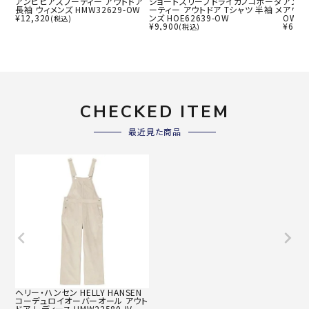
アンヒビアスフーディー アウトドア
ショートスリーブドライカノコボーダ
アンヒ
長袖 ウィメンズ HMW32629-OW
ーティー アウトドア Tシャツ 半袖 メ
アウトド
¥
12,320
ンズ HOE62639-OW
OW
(税込)
¥
9,900
¥
6,93
(税込)
CHECKED ITEM
最近見た商品
ヘリー・ハンセン HELLY HANSEN
コーデュロイオーバーオール アウト
ドア レディース HMW22580-IV