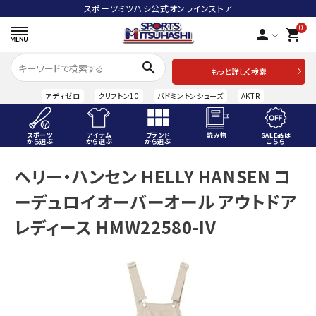
スポーツミツハシ公式オンラインストア
0
person
shopping_cart
search
もっと詳しく検索
アディゼロ
クリフトン10
バドミントンシューズ
AKTR
スポーツ
アイテム
ブランド
読み物
SALE品は
から選ぶ
から選ぶ
から選ぶ
こちら
ACCOUNT MENU
ヘリー・ハンセン HELLY HANSEN コ
ようこそ ゲスト 様
ーデュロイオーバーオール アウトドア
meeting_room
person
ログイン
会員登録
レディース HMW22580-IV
スポーツから選ぶ
アイテムから選ぶ