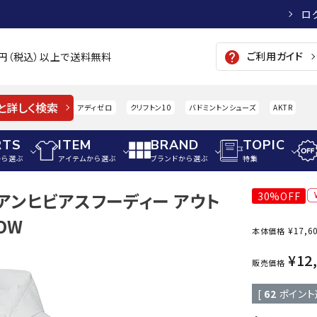
ロ
ご利用ガイド
help
00円（税込）以上で送料無料
と詳しく検索
アディゼロ
クリフトン10
バドミントンシューズ
AKTR
RTS
ITEM
BRAND
TOPIC
から選ぶ
アイテムから選ぶ
ブランドから選ぶ
特集
N アンヒビアスフーディー アウト
30%OFF
メンズアパレル
サッカー・フットサル
ウィメンズアパレル
OW
¥
17,6
本体価格
パイク・シューズ
トップス
サッカースパイク
トップス
硬式
adidas
AIGLE
A
¥
12
シューズアクセサリー
ジャケット・アウター
ジュニアサッカースパイク
ジャケット・アウター
軟式
販売価格
メンズ・ユニセックスウ
ボトムス・パンツ
トレーニングシューズ
ボトムス・パンツ
少年
[
62
ポイント
その他ウェア
ジュニアレーニングシューズ
その他ウェア
ソフ
ウィメンズウェア