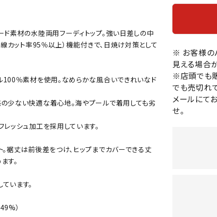
バレーボールシューズ
HEAD
HELLY
H
ミントン
卓球
テニスシューズ
HANS
ード素材の水陸両用フーディトップ。強い日差しの中
EN
バドミントンシューズ
ンラケット
卓球ラケット
バス
外線カット率95％以上）機能付きで、日焼け対策として
フィットネスシューズ
※ お客様
・ガット
ラバー
バス
見える場合が
陸上スパイク・シューズ
ンシューズ
卓球シューズ
レプ
※店頭でも
ハンドボールシューズ
ル100％素材を使用。なめらかな風合いできれいなド
ンウェア
卓球ウェア
ボー
でも売切れて
LI-
LUXIL
LU
ウォーキング・トレッキングシュ
ボール（卓球）
ボー
メールにて
NING
ON
O
感の少ない快適な着心地。海やプールで着用しても劣
ーズ
せ。
ープ
その他アクセサリー
ソッ
A
アウトドアシューズ
卓球台
その
フレッシュ加工を採用しています。
トレーニング・ジム・カジュアル
キッズカジュアル
ト。裾丈は前後差をつけ、ヒップまでカバーできる丈
セサリー
スイム・競泳
ます。
MIKAN
MIKAS
ミ
ドボール
ラグビー
サンダル
O
A
シ
ています。
ジ
ルシューズ
ラグビースパイク・シューズ
競泳
49%）
ルウェア
ラグビーウェア
フィ