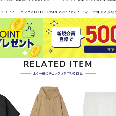
その他アクセサリー
SAYSK
Sondi
SP
SEN
ヘリー・ハンセン HELLY HANSEN アンヒビアスフーディー アウトドア 長袖 ウ
Y
co
O
トレーニング・ジム/カジ
・格闘技
ュアル
キャ
メンズウェア
クー
suria
SVOL
S
ウィメンズウェア
技小物
クッ
ME
S
RELATED ITEM
キッズウェア
シュ
コンプレッションウェア
テー
よく一緒にチェックされている商品
インナーウェア
テー
シューズ
テン
ジュニアシューズ
バー
ブーツ・サンダル
TRIGG
uhlsp
U
バッ
バッグ
ERPOI
ort
O
ベッ
NT
キャップ