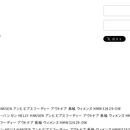
ンドボール）
ヘッドギア（ラグビー）
スク
セサリー
ソックス
スイ
NEUT
New
NI
その他アクセサリー
ゴー
RALW
Balan
ORKS
ce
その
9
マリ
ON
ONYO
P
ーキング
フィットネス・ヨガ
NE
LT
ーキングシューズ
ヨガウェア
トレ
ウォーキングシューズ
ヨガマット
健康
セサリー
ヨガアクセサリー
Rawli
Real
Re
ダンス・フィットネスウェア
HANSEN アンヒビアスフーディー アウトドア 長袖 ウィメンズ HMW32629-OW
ngs
Stone
ou
・ハンセン HELLY HANSEN アンヒビアスフーディー アウトドア 長袖 ウィメンズ HM
ダンス・フィットネスシューズ
スフーディー アウトドア 長袖 ウィメンズ HMW32629-OW
インナーウェア
 HELLY HANSEN アンヒビアスフーディー アウトドア 長袖 ウィメンズ HMW3262