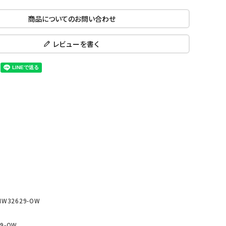
ール水着
ジュニアランニングシューズ
商品についてのお問い合わせ
ムキャップ
ランニングウェア
KE
Nittak
Ocean
ogaw
グル
ランニングタイツ
u
Pacifi
a tent
レビューを書く
c
他アクセサリー
ランニングソックス
ンスポーツ
ランニングキャップ
ランニングバッグ・ポーチ
その他アクセサリー
ENA
phite
Prince
PUMA
トレーニング用品
アウトドア
Y
n
ーニング用品
メンズアウトドアウェア
グッズ
ウィメンズアウトドアウェア
キッズ・ベビーアウトドアウェア
efT
RUST
ryka
SALO
アウトドアシューズ
rer
Y
MON
W32629-OW
トレッキングシューズ
帽子
9-OW