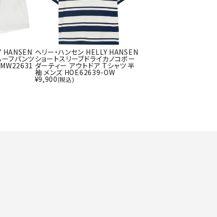
ト・ランタン
UR
他アクセサリー
 HANSEN
ヘリー・ハンセン HELLY HANSEN
ハーフパンツ
ショートスリーブドライカノコボー
tud
YASAK
YONEX
ZAMS
MW22631
ダーティー アウトドア Tシャツ 半
袖 メンズ HOE62639-OW
A
T
¥
9,900
(税込)