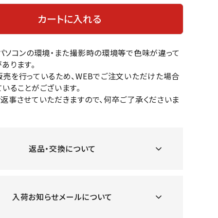
OKA
hum
JFIT
le coq
バスケットボール
バレーボール
カートに入れる
mel
sporti
f
ケットボールシューズ
バレーボールシューズ
のパソコンの環境・また撮影時の環境等で色味が違って
ケットボールウェア
バレーボールウェア
あります。
リカウェア・グッズ
バレーボール用サポーター
販売を行っているため、WEBでご注文いただけた場合
ル（バスケットボール）
ボール（バレーボール）
いることがございます。
ZeS
mand
Marbl
Marm
ル用品（バスケットボール）
ボール用品（バレーボール）
お返事させていただきますので、何卒ご了承くださいま
MBR
uka
e
ot
クス
ソックス
他アクセサリー
その他アクセサリー
返品・交換について
ツハ
MIZUN
molte
MTG
スイム・競泳
ランニング
オリ
O
n
ナル
入荷お知らせメールについて
水着・練習水着
メンズランニングシューズ
ットネス水着
レディースランニングシューズ