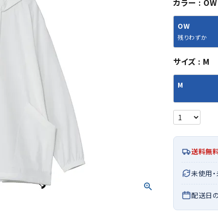
カラー
OW
シューズアクセサリー
硬式
ソックス
フットボールサンダル
軟式
Babol
BIKE
B
OW
セサリー
at
ER
サッカーウェア
少年
シューズ
バッグ
残りわずか
ジュニアサッカーウェア
ソフ
レプリカ商品
野球
サイズ
M
メンズランニング
バックパック
ジュニアレプリカ商品
少年
ウイメンズランニング
トートバッグ
M
サッカーボール
野球
ジュニアランニング
ショルダーバッグ
CEP
Chaco
C
フットサルボール
ジュ
サッカースパイク
ボディー・ウエストバッグ
tt
pi
サッカーバッグ
ユニ
ジュニアサッカースパイク
ダッフル・ボストンバッグ
その他アクセサリー
バッ
サッカー・フットサルトレーニン
テニスバッグ
イン
グシューズ
その他バッグ
送料無
その
ジュニアサッカー・フットサルト
DESC
FINTA
Fo
レーニングシューズ
バッ
未使用
ENTE
e
野球スパイク・シューズ
メン
配送日
少年野球スパイク・シューズ
ソッ
バスケットボールシューズ
その