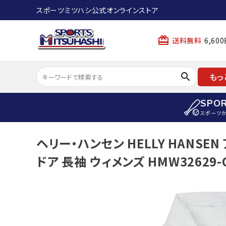
スポーツミツハシ公式オンラインストア
card_giftcard
送料無料
6,6
search
もっ
SPO
スポーツ
ACCOUNT MENU
ヘリー・ハンセン HELLY HANSE
陸上
ようこそ ゲスト 様
ドア 長袖 ウィメンズ HMW32629-
陸上競技ス
meeting_room
person
ログイン
会員登録
陸上競技用
陸上競技用
スポーツから選ぶ
ェア
アイテムから選ぶ
陸上競技用