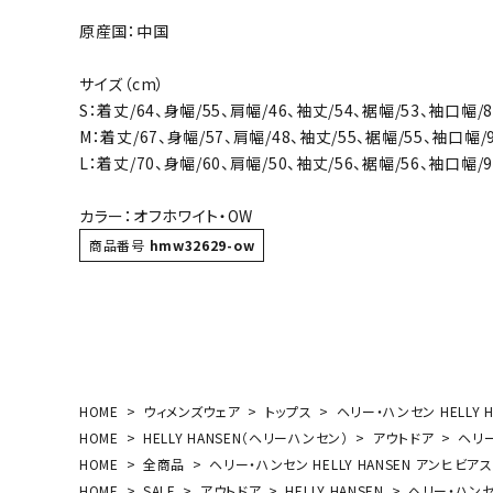
ボール（ハ
原産国：中国
その他アク
サイズ（cm）
S：着丈/64、身幅/55、肩幅/46、袖丈/54、裾幅/53、袖口幅/8
M：着丈/67、身幅/57、肩幅/48、袖丈/55、裾幅/55、袖口幅/
L：着丈/70、身幅/60、肩幅/50、袖丈/56、裾幅/56、袖口幅/9
カラー：オフホワイト・OW
商品番号
hmw32629-ow
ウォ
メンズウォ
ウィメンズ
その他アク
HOME
ウィメンズウェア
トップス
ヘリー・ハンセン HELLY 
HOME
HELLY HANSEN（ヘリーハンセン）
アウトドア
ヘリー
HOME
全商品
ヘリー・ハンセン HELLY HANSEN アンヒビア
HOME
SALE
アウトドア
HELLY HANSEN
ヘリー・ハンセン