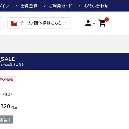
グイン
会員登録
ご利用ガイド
お問い合わせ
0
person
shopping_cart
チーム・団体様はこちら
business
SALE
SALE品はこちら
野球
キッズアパレル
テニス
その他アクセサリー
00
（税込）
グラブ・ミット
トップス
硬式テニスラケット
ボール
KTR
arena
asics
ATHL
,320
グラブ・ミット
ジャケット・アウター
ジュニア硬式テニスラケット
季節対策商品
ETA
税込
野球グラブ・ミット
ボトムス・パンツ
ソフトテニスラケット
健康グッズ
進呈 ]
トボール用グラブ・ミット
その他ウェア
ストリングス・ガット（テニス）
ヨガマット