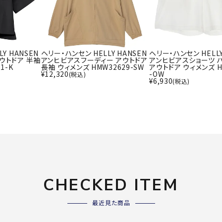
ライ
ソックス
その
その他アクセサリー
Y HANSEN
ヘリー・ハンセン HELLY HANSEN
ヘリー・ハンセン HELLY
ウトドア 半袖
アンヒビアスフーディー アウトドア
アンヒビアスショーツ 
Wacoa
Wilso
Ws
1-K
長袖 ウィメンズ HMW32629-SW
アウトドア ウィメンズ H
¥
12,320
-OW
(税込)
l CW-X
n
io
¥
6,930
(税込)
ZETT
CHECKED ITEM
最近見た商品