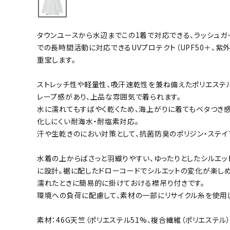
バト
タウンユースから水辺までこの1着で対応できる、ラッシュガ
バドミント
での長時間活動に対応できるUVプロテクト（UPF50＋、紫
ストリングス
重宝します。
バドミント
ストレッチ性や軽量性、吸汗速乾性を兼ね備えたポリエステ
バドミント
レープ感があり、上品な雰囲気で着られます。
シャトル
水に濡れてもすばやく乾くため、海上がりに着てもベタつき
グリップテ
化しにくい耐海水・耐塩素対応。
バッグ
汗や生乾きのにおい対策として、抗菌防臭のポリジン・ステイ
ソックス
水着の上からばさっと羽織りやすい、ゆったりとしたシルエッ
その他アク
に設計。裾に配したドローコードでシルエットの変化が楽しめ
ハン
濡れたときに簡易的に掛けておける襟吊り付きです。
環境への負荷に配慮して、素材の一部にリサイクル糸を使用し
ハンドボー
素材：46G天竺（ポリエステル51%、複合繊維（ポリエステル）
ハンドボー