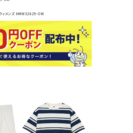
ソックス
バッグ
AZI
Speed
SSK
Super
ィメンズ HMW32629-OW
o
Natur
その他アクセサリー
al
キャンプ用品
リー・コンテナ
ラー・ジャグ
WAN
Tasm
Tecnif
THE
キングウェア
ania
ibre
NORT
ラフ・寝具
Surf
H
FACE
ブル・チェア関連
ブルウェア
ト・タープ用品
ベキュー・焚き火
MBR
UNDE
VICTA
VIEW
グ
R
S
ト・マット・シート
ARMO