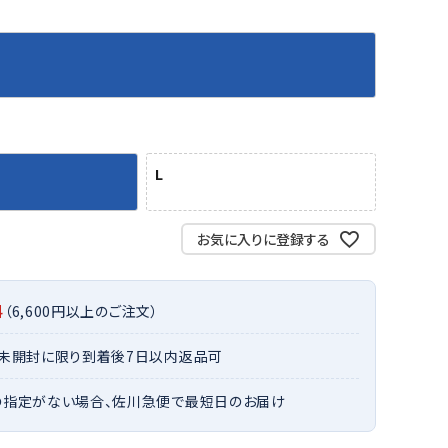
バット
ストリングス・ガット（ソフトテニス）
サポーター・テーピング
バット
グリップテープ
タオル
UTT
CANT
CAPT
ccilu
FLY
ERBU
AIN
軟式バット
エッジガード
ソックス
帽子
RY
STAG
トボール用バット
テニスシューズ
スパイク・シューズ
テニスバッグ
ランニング・陸上ソックス
キャップ
野球スパイク・シューズ
テニスウェア
テニス・バドミントンソックス
ハット
L
ウェア
キャップ・バイザー
野球ソックス
サンバイザー
ham
Colum
CONV
DA
ニア野球ウェア
ソックス
バスケットソックス
ニット帽・ビーニー
on
bia
ERSE
MISS
フォーム・練習着
ボール（テニス）
お気に入りに登録する
バレーボールソックス
その他キャップ
ティング手袋
その他アクセサリー
トレッキングソックス
ナーグローブ（守備用手袋）
ラグビーソックス
料
（6,600円以上のご注文）
他手袋
トレーニング・ジム・カジュアル
xfir
G-FIT
gol.
GOSE
グ・ケース
・未開封に限り到着後7日以内返品可
N
テナンス用品
の指定がない場合、佐川急便で最短日のお届け
クス・ストッキング
他アクセサリー