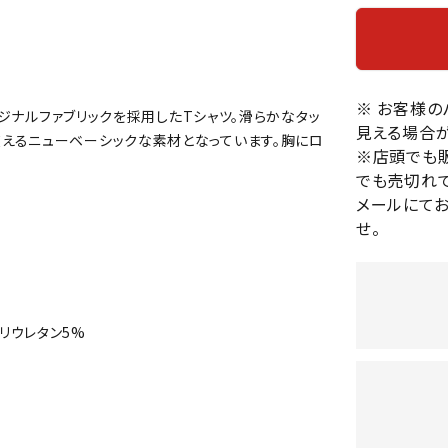
バレーボールシューズ
HEAD
HELLY
H
ミントン
卓球
テニスシューズ
HANS
EN
バドミントンシューズ
ンラケット
卓球ラケット
バス
フィットネスシューズ
※ お客様
・ガット
ラバー
バス
リジナルファブリックを採用したTシャツ。滑らかなタッ
見える場合が
陸上スパイク・シューズ
えるニューベーシックな素材となっています。胸にロ
ンシューズ
卓球シューズ
レプ
※店頭でも
ハンドボールシューズ
ンウェア
卓球ウェア
ボー
でも売切れて
LI-
LUXIL
LU
ウォーキング・トレッキングシュ
ボール（卓球）
ボー
メールにて
NING
ON
O
ーズ
せ。
ープ
その他アクセサリー
ソッ
A
アウトドアシューズ
卓球台
その
トレーニング・ジム・カジュアル
キッズカジュアル
セサリー
スイム・競泳
ポリウレタン5%
MIKAN
MIKAS
ミ
ドボール
ラグビー
サンダル
O
A
シ
ジ
ルシューズ
ラグビースパイク・シューズ
競泳
ルウェア
ラグビーウェア
フィ