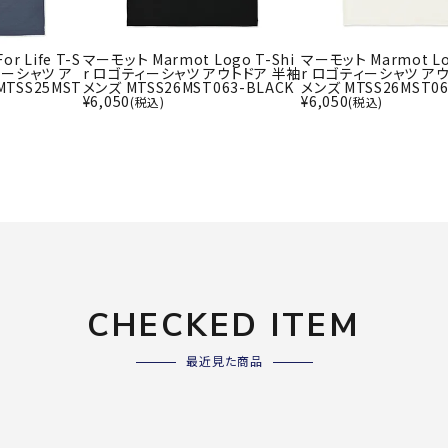
ライ
ソックス
その
その他アクセサリー
r Life T-S
マーモット Marmot Logo T-Shi
マーモット Marmot Lo
ィーシャツ ア
r ロゴティーシャツ アウトドア 半袖
r ロゴティーシャツ ア
TSS25MST
メンズ MTSS26MST063-BLACK
メンズ MTSS26MST06
¥
6,050
¥
6,050
(税込)
(税込)
Wacoa
Wilso
Ws
l CW-X
n
io
ZETT
CHECKED ITEM
最近見た商品