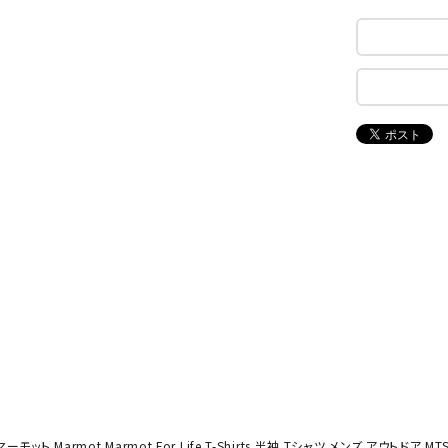
ンドボール）
ヘッドギア（ラグビー）
スク
セサリー
ソックス
スイ
NEUT
New
NI
その他アクセサリー
ゴー
RALW
Balan
ORKS
ce
その
マリ
ON
ONYO
P
ーキング
フィットネス・ヨガ
NE
LT
ーキングシューズ
ヨガウェア
トレ
ウォーキングシューズ
ヨガマット
健康
セサリー
ヨガアクセサリー
Rawli
Real
Re
ダンス・フィットネスウェア
ngs
Stone
ou
ダンス・フィットネスシューズ
インナーウェア
ーモット Marmot Marmot For Life T-Shirts 半袖 Tシャツ メンズ アウトドア MT