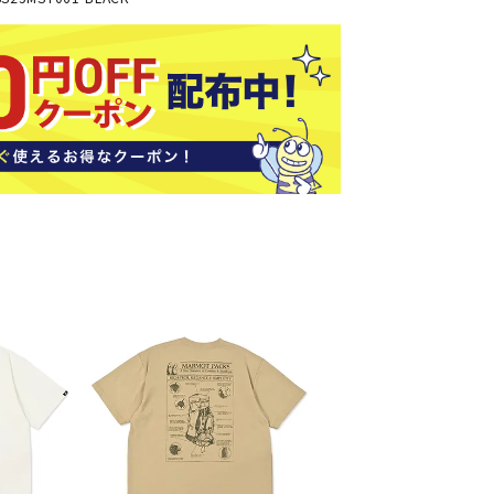
ソックス
バッグ
AZI
Speed
SSK
Super
o
Natur
その他アクセサリー
al
キャンプ用品
リー・コンテナ
ラー・ジャグ
WAN
Tasm
Tecnif
THE
キングウェア
ania
ibre
NORT
ラフ・寝具
Surf
H
FACE
ブル・チェア関連
ブルウェア
ト・タープ用品
ベキュー・焚き火
MBR
UNDE
VICTA
VIEW
グ
R
S
ト・マット・シート
ARMO