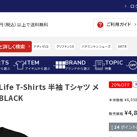
ロ
ご利用ガイド
help
00円（税込）以上で送料無料
と詳しく検索
アディゼロ
クリフトン10
バドミントンシューズ
AKTR
RTS
ITEM
BRAND
TOPIC
から選ぶ
アイテムから選ぶ
ブランドから選ぶ
特集
ife T-Shirts 半袖 Tシャツ メ
20%OFF
メンズアパレル
サッカー・フットサル
ウィメンズアパレル
BLACK
¥
6,05
本体価格
パイク・シューズ
トップス
サッカースパイク
トップス
硬式
adidas
AIGLE
A
¥
4,
シューズアクセサリー
ジャケット・アウター
ジュニアサッカースパイク
ジャケット・アウター
軟式
販売価格
メンズ・ユニセックスウ
ボトムス・パンツ
トレーニングシューズ
ボトムス・パンツ
少年
[
24
ポイント
その他ウェア
ジュニアレーニングシューズ
その他ウェア
ソフ
ウィメンズウェア