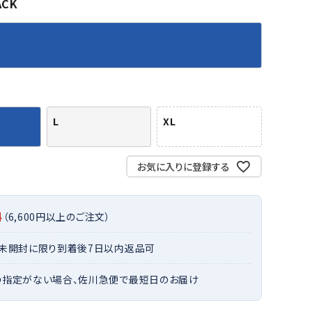
ACK
バット
ストリングス・ガット（ソフトテニス）
サポーター・テーピング
バット
グリップテープ
タオル
UTT
CANT
CAPT
ccilu
FLY
ERBU
AIN
軟式バット
エッジガード
ソックス
帽子
RY
STAG
トボール用バット
テニスシューズ
スパイク・シューズ
テニスバッグ
ランニング・陸上ソックス
キャップ
野球スパイク・シューズ
テニスウェア
テニス・バドミントンソックス
ハット
L
XL
ウェア
キャップ・バイザー
野球ソックス
サンバイザー
ham
Colum
CONV
DA
ニア野球ウェア
ソックス
バスケットソックス
ニット帽・ビーニー
on
bia
ERSE
MISS
フォーム・練習着
ボール（テニス）
お気に入りに登録する
バレーボールソックス
その他キャップ
ティング手袋
その他アクセサリー
トレッキングソックス
ナーグローブ（守備用手袋）
ラグビーソックス
料
（6,600円以上のご注文）
他手袋
トレーニング・ジム・カジュアル
xfir
G-FIT
gol.
GOSE
グ・ケース
・未開封に限り到着後7日以内返品可
N
テナンス用品
の指定がない場合、佐川急便で最短日のお届け
クス・ストッキング
他アクセサリー