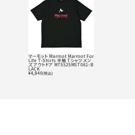
マーモット Marmot Marmot For
Life T-Shirts 半袖 Tシャツ メン
ズ アウトドア MTSS25MST061-B
LACK
¥
4,840
(税込)