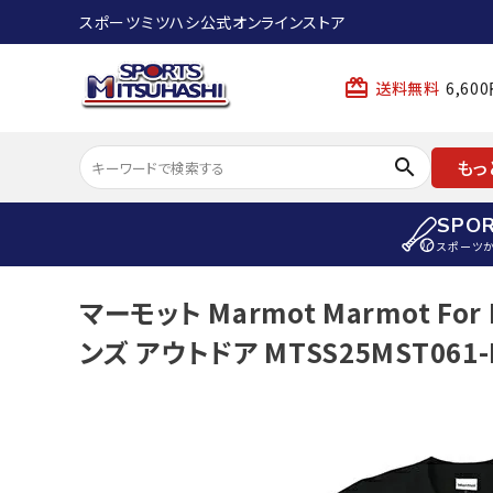
スポーツミツハシ公式オンラインストア
card_giftcard
送料無料
6,6
search
もっ
SPO
スポーツ
ACCOUNT MENU
マーモット Marmot Marmot For L
陸上
ようこそ ゲスト 様
ンズ アウトドア MTSS25MST061-
陸上競技ス
meeting_room
person
ログイン
会員登録
陸上競技用
陸上競技用
スポーツから選ぶ
ェア
アイテムから選ぶ
陸上競技用