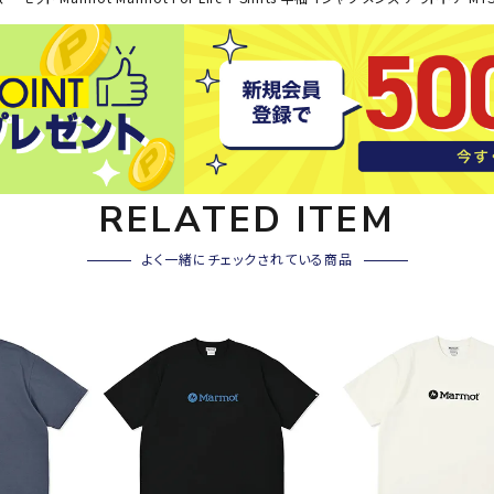
その他アクセサリー
SAYSK
Sondi
SP
Y
co
O
トレーニング・ジム/カジ
・格闘技
ュアル
キャ
メンズウェア
RELATED ITEM
クー
suria
SVOL
S
ウィメンズウェア
技小物
クッ
ME
S
キッズウェア
よく一緒にチェックされている商品
シュ
コンプレッションウェア
テー
インナーウェア
テー
シューズ
テン
ジュニアシューズ
バー
ブーツ・サンダル
TRIGG
uhlsp
U
バッ
バッグ
ERPOI
ort
O
ベッ
NT
キャップ