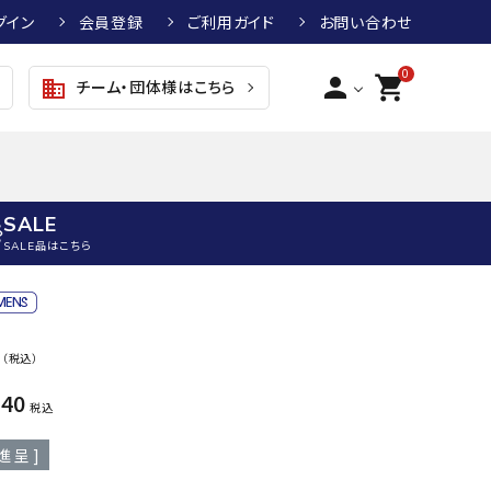
グイン
会員登録
ご利用ガイド
お問い合わせ
0
person
shopping_cart
チーム・団体様はこちら
business
SALE
SALE品はこちら
野球
キッズアパレル
テニス
その他アクセサリー
0
（税込）
グラブ・ミット
トップス
硬式テニスラケット
ボール
KTR
arena
asics
ATHL
840
グラブ・ミット
ジャケット・アウター
ジュニア硬式テニスラケット
季節対策商品
ETA
税込
野球グラブ・ミット
ボトムス・パンツ
ソフトテニスラケット
健康グッズ
進呈 ]
トボール用グラブ・ミット
その他ウェア
ストリングス・ガット（テニス）
ヨガマット