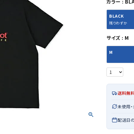
カラー
BL
シューズアクセサリー
硬式
ソックス
フットボールサンダル
軟式
Babol
BIKE
B
BLACK
セサリー
at
ER
サッカーウェア
少年
シューズ
バッグ
残りわずか
ジュニアサッカーウェア
ソフ
レプリカ商品
野球
サイズ
M
メンズランニング
バックパック
ジュニアレプリカ商品
少年
ウイメンズランニング
トートバッグ
M
サッカーボール
野球
ジュニアランニング
ショルダーバッグ
CEP
Chaco
C
フットサルボール
ジュ
サッカースパイク
ボディー・ウエストバッグ
tt
pi
サッカーバッグ
ユニ
ジュニアサッカースパイク
ダッフル・ボストンバッグ
その他アクセサリー
バッ
サッカー・フットサルトレーニン
テニスバッグ
イン
グシューズ
その他バッグ
送料無
その
ジュニアサッカー・フットサルト
DESC
FINTA
Fo
レーニングシューズ
バッ
未使用
ENTE
e
野球スパイク・シューズ
メン
配送日
少年野球スパイク・シューズ
ソッ
バスケットボールシューズ
その