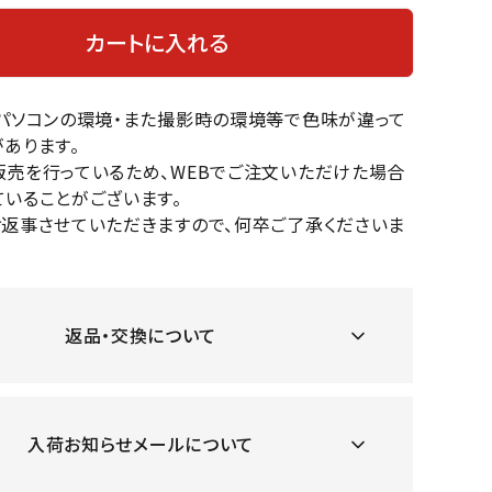
OKA
hum
JFIT
le coq
バスケットボール
バレーボール
カートに入れる
mel
sporti
f
ケットボールシューズ
バレーボールシューズ
のパソコンの環境・また撮影時の環境等で色味が違って
ケットボールウェア
バレーボールウェア
あります。
リカウェア・グッズ
バレーボール用サポーター
販売を行っているため、WEBでご注文いただけた場合
ル（バスケットボール）
ボール（バレーボール）
いることがございます。
ZeS
mand
Marbl
Marm
ル用品（バスケットボール）
ボール用品（バレーボール）
お返事させていただきますので、何卒ご了承くださいま
MBR
uka
e
ot
クス
ソックス
他アクセサリー
その他アクセサリー
返品・交換について
ツハ
MIZUN
molte
MTG
スイム・競泳
ランニング
オリ
O
n
ナル
入荷お知らせメールについて
水着・練習水着
メンズランニングシューズ
ットネス水着
レディースランニングシューズ