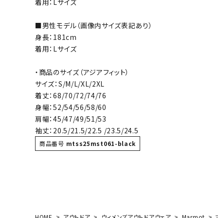
着用：Lサイズ
ボール（ハ
その他アク
■男性モデル（画像内サイズ表記あり）
身長：181cm
着用：Lサイズ
・商品のサイズ（アジアフィット）
サイズ：S/M/L/XL/2XL
着丈：68/70/72/74/76
身幅：52/54/56/58/60
ウォ
肩幅：45/47/49/51/53
袖丈：20.5/21.5/22.5 /23.5/24.5
メンズウォ
商品番号
mtss25mst061-black
ウィメンズ
その他アク
HOME
アウトドア
ウィメンズアウトドアウェア
Marmot
マ