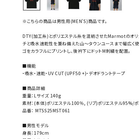
バト
※こちらの商品は男性用(MEN'S)商品です。
バドミント
ストリングス
DTY(加工糸)とポリエステル糸を混紡させたMarmotのオ
チと吸水速乾性を兼ね備えた山～タウンユースまで幅広く使
バドミント
ゴをカラフルにプリントし、後衿下にドットM刺繍を配置。
バドミント
シャトル
■機能
グリップテ
・吸水・速乾・UV CUT(UPF50 +)・デオドラントテープ
バッグ
■商品詳細
ソックス
重量：Lサイズ 140g
その他アク
素材：(本体)ポリエステル100％, (リブ)ポリエステル95%/
ハン
品番： MTSS25MST061
■男性モデル
ハンドボー
身長：179cm
ハンドボー