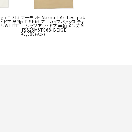
ト・ランタン
UR
他アクセサリー
go T-Shi
マーモット Marmot Archive pak
ウトドア 半袖
s T-Shirt アーカイブパックス ティ
3-WHITE
ーシャツ アウトドア 半袖 メンズ M
TSS26MST068-BEIGE
¥
6,380
(税込)
tud
YASAK
YONEX
ZAMS
A
T