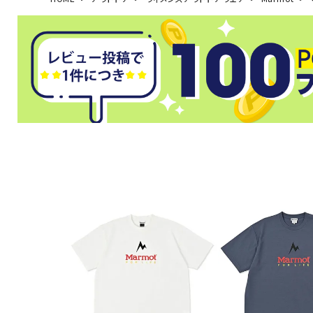
武道
柔道
ボクシング
武道・格闘