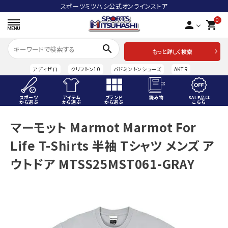
スポーツミツハシ公式オンラインストア
0
person
shopping_cart
search
もっと詳しく検索
アディゼロ
クリフトン10
バドミントンシューズ
AKTR
スポーツ
アイテム
ブランド
読み物
SALE品は
から選ぶ
から選ぶ
から選ぶ
こちら
ACCOUNT MENU
マーモット Marmot Marmot For
ようこそ ゲスト 様
Life T-Shirts 半袖 Tシャツ メンズ ア
meeting_room
person
ログイン
会員登録
ウトドア MTSS25MST061-GRAY
スポーツから選ぶ
アイテムから選ぶ