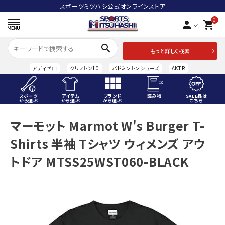
スポーツミツハシ公式オンラインストア
0
person
shopping_cart
search
もっと詳しく検索
アディゼロ
クリフトン10
バドミントンシューズ
AKTR
スポーツ
アイテム
ブランド
読み物
SALE品は
から選ぶ
から選ぶ
から選ぶ
こちら
ACCOUNT MENU
マーモット Marmot W's Burger T-
ようこそ ゲスト 様
Shirts 半袖 Tシャツ ウィメンズ アウ
meeting_room
person
ログイン
会員登録
トドア MTSS25WST060-BLACK
スポーツから選ぶ
アイテムから選ぶ