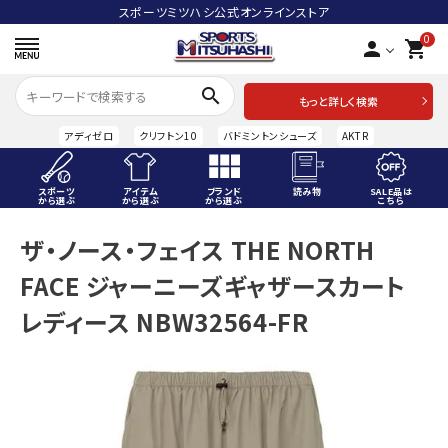
スポーツミツハシ公式オンラインストア
0
person
shopping_cart
search
もっと詳しく検索
アディゼロ
クリフトン10
バドミントンシューズ
AKTR
スポーツ
アイテム
ブランド
読み物
SALE品は
から選ぶ
から選ぶ
から選ぶ
こちら
ACCOUNT MENU
ザ・ノース・フェイス THE NORTH
ようこそ ゲスト 様
FACE ジャーニーズギャザースカート
meeting_room
person
ログイン
会員登録
レディース NBW32564-FR
スポーツから選ぶ
アイテムから選ぶ