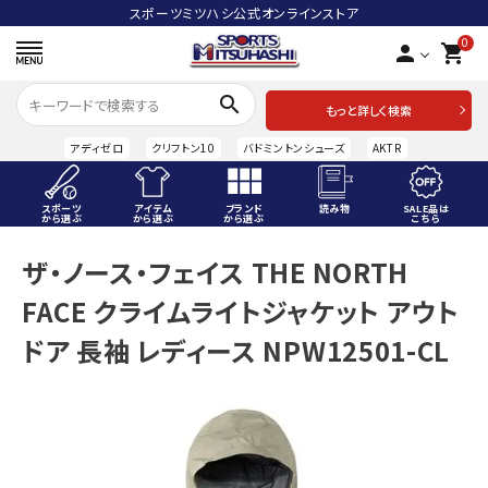
スポーツミツハシ公式オンラインストア
0
person
shopping_cart
search
もっと詳しく検索
アディゼロ
クリフトン10
バドミントンシューズ
AKTR
スポーツ
アイテム
ブランド
読み物
SALE品は
から選ぶ
から選ぶ
から選ぶ
こちら
ACCOUNT MENU
ザ・ノース・フェイス THE NORTH
ようこそ ゲスト 様
FACE クライムライトジャケット アウト
meeting_room
person
ログイン
会員登録
ドア 長袖 レディース NPW12501-CL
スポーツから選ぶ
アイテムから選ぶ