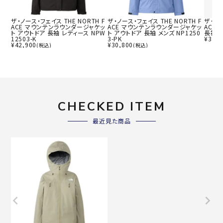
ザ・ノース・フェイス THE NORTH F
ザ・ノース・フェイス THE NORTH F
ザ・ノー
ACE マウンテンラウンダージャケッ
ACE マウンテンラウンダージャケッ
ACE
ト アウトドア 長袖 レディース NPW
ト アウトドア 長袖 メンズ NP1250
長袖 ウ
12503-K
3-PK
¥
38,5
¥
42,900
¥
30,800
(税込)
(税込)
CHECKED ITEM
最近見た商品