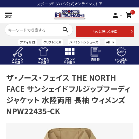
スポーツミツハシ公式オンラインストア
0
person
shopping_cart
search
もっと詳しく検索
アディゼロ
クリフトン10
バドミントンシューズ
AKTR
スポーツ
アイテム
ブランド
読み物
SALE品は
から選ぶ
から選ぶ
から選ぶ
こちら
ACCOUNT MENU
ザ・ノース・フェイス THE NORTH
ようこそ ゲスト 様
FACE サンシェイドフルジップフーディ
meeting_room
person
ログイン
会員登録
ジャケット 水陸両用 長袖 ウィメンズ
NPW22435-CK
スポーツから選ぶ
アイテムから選ぶ