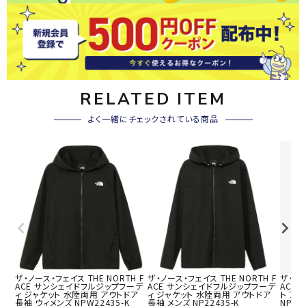
RELATED ITEM
よく一緒にチェックされている商品
ザ・ノース・フェイス THE NORTH F
ザ・ノース・フェイス THE NORTH F
ザ・ノー
ACE サンシェイドフルジップフーデ
ACE サンシェイドフルジップフーデ
ACE
ィ ジャケット 水陸両用 アウトドア
ィ ジャケット 水陸両用 アウトドア
ト ア
長袖 ウィメンズ NPW22435-K
長袖 メンズ NP22435-K
NPW1