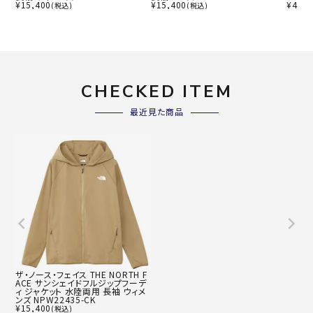
¥
15,400
¥
15,400
¥
44,0
(税込)
(税込)
CHECKED ITEM
最近見た商品
ザ・ノース・フェイス THE NORTH F
ACE サンシェイドフルジップフーデ
ィ ジャケット 水陸両用 長袖 ウィメ
ンズ NPW22435-CK
¥
15,400
(税込)