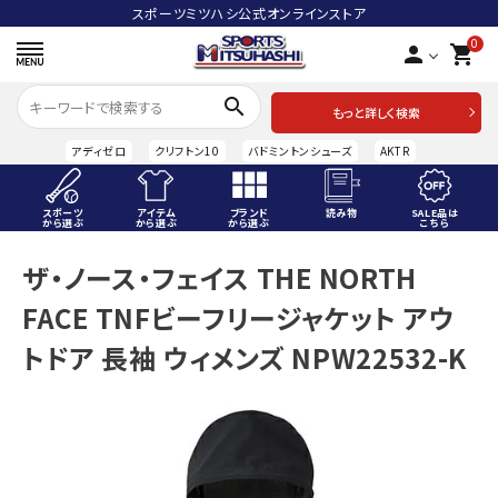
スポーツミツハシ公式オンラインストア
0
person
shopping_cart
search
もっと詳しく検索
アディゼロ
クリフトン10
バドミントンシューズ
AKTR
スポーツ
アイテム
ブランド
読み物
SALE品は
から選ぶ
から選ぶ
から選ぶ
こちら
ACCOUNT MENU
ザ・ノース・フェイス THE NORTH
ようこそ ゲスト 様
FACE TNFビーフリージャケット アウ
meeting_room
person
ログイン
会員登録
トドア 長袖 ウィメンズ NPW22532-K
スポーツから選ぶ
アイテムから選ぶ