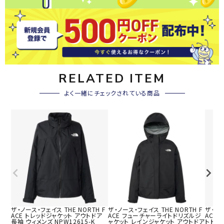
RELATED ITEM
よく一緒にチェックされている商品
ザ・ノース・フェイス THE NORTH F
ザ・ノース・フェイス THE NORTH F
ザ・ノー
ACE トレッドジャケット アウトドア
ACE フューチャーライトドリズルジ
ACE 
長袖 ウィメンズ NPW12615-K
ャケット レインジャケット アウトドア
トドア 