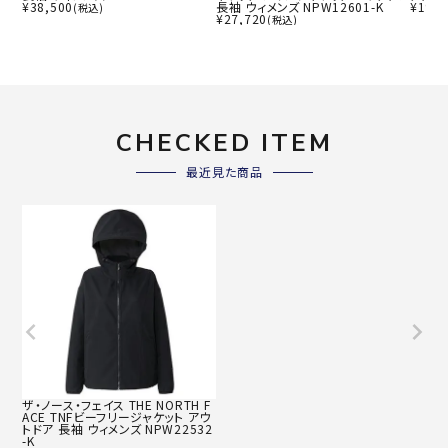
¥
38,500
長袖 ウィメンズ NPW12601-K
¥
19,8
(税込)
¥
27,720
(税込)
CHECKED ITEM
最近見た商品
ザ・ノース・フェイス THE NORTH F
ACE TNFビーフリージャケット アウ
トドア 長袖 ウィメンズ NPW22532
-K