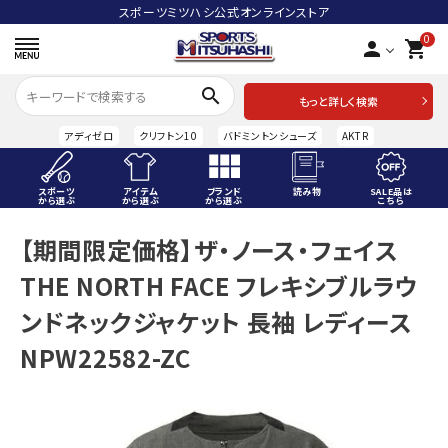
スポーツミツハシ公式オンラインストア
0
person
shopping_cart
search
もっと詳しく検索
アディゼロ
クリフトン10
バドミントンシューズ
AKTR
スポーツ
アイテム
ブランド
読み物
SALE品は
から選ぶ
から選ぶ
から選ぶ
こちら
ACCOUNT MENU
【期間限定価格】ザ・ノース・フェイス
ようこそ ゲスト 様
THE NORTH FACE フレキシブルラウ
meeting_room
person
ログイン
会員登録
ンドネックジャケット 長袖 レディース
NPW22582-ZC
スポーツから選ぶ
アイテムから選ぶ