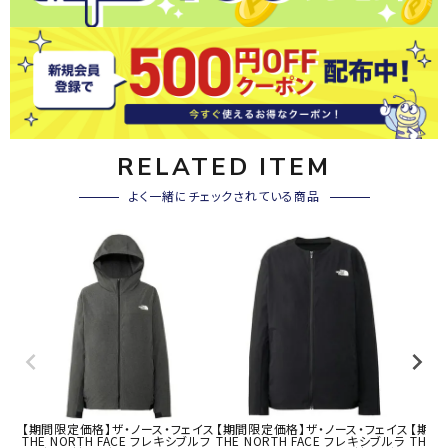
RELATED ITEM
よく一緒にチェックされている商品
【期間限定価格】ザ・ノース・フェイス
【期間限定価格】ザ・ノース・フェイス
【期間
THE NORTH FACE フレキシブルフ
THE NORTH FACE フレキシブルラ
THE 