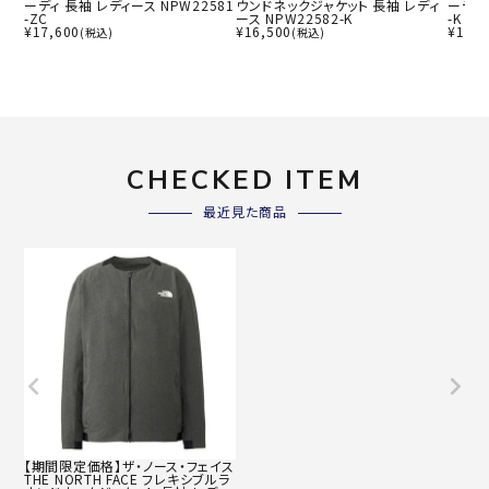
ーディ 長袖 レディース NPW22581
ウンドネックジャケット 長袖 レディ
ーディ 
-ZC
ース NPW22582-K
-K
¥
17,600
¥
16,500
¥
17,6
(税込)
(税込)
CHECKED ITEM
最近見た商品
【期間限定価格】ザ・ノース・フェイス
THE NORTH FACE フレキシブルラ