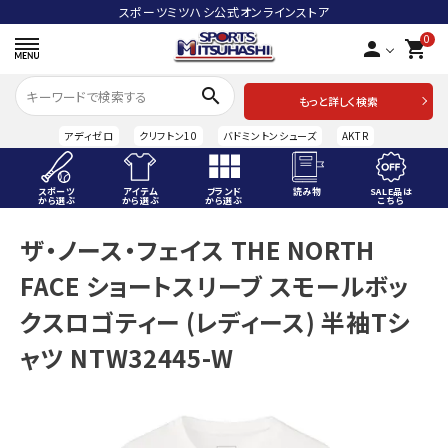
スポーツミツハシ公式オンラインストア
0
person
shopping_cart
search
もっと詳しく検索
アディゼロ
クリフトン10
バドミントンシューズ
AKTR
スポーツ
アイテム
ブランド
読み物
SALE品は
から選ぶ
から選ぶ
から選ぶ
こちら
ACCOUNT MENU
ザ・ノース・フェイス THE NORTH
ようこそ ゲスト 様
FACE ショートスリーブ スモールボッ
meeting_room
person
ログイン
会員登録
クスロゴティー (レディース) 半袖Tシ
ャツ NTW32445-W
スポーツから選ぶ
アイテムから選ぶ