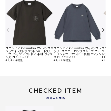
コロンビア Columbia ウィメンズヤ
コロンビア Columbia ウィメンズト
コロンビ
ハラフォレストポケットショートスリ
ゥリースワローロングスリーブクル
ハラフ
ーブTシャツ アウトドア 半袖 ウィメ
ー Tシャツ アウトドア 長袖 ウィメン
ャツ ア
ンズ PL6505-011
ズ PL7738-011
1114-
¥
3,465
¥
4,620
¥
3,08
(税込)
(税込)
CHECKED ITEM
最近見た商品