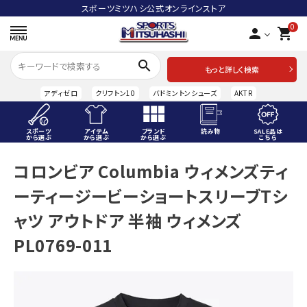
スポーツミツハシ公式オンラインストア
0
person
shopping_cart
search
もっと詳しく検索
アディゼロ
クリフトン10
バドミントンシューズ
AKTR
スポーツ
アイテム
ブランド
読み物
SALE品は
から選ぶ
から選ぶ
から選ぶ
こちら
ACCOUNT MENU
コロンビア Columbia ウィメンズティ
ようこそ ゲスト 様
ーティージービーショートスリーブTシ
meeting_room
person
ログイン
会員登録
ャツ アウトドア 半袖 ウィメンズ
PL0769-011
スポーツから選ぶ
アイテムから選ぶ