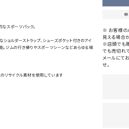
バレーボールシューズ
HEAD
HELLY
H
ミントン
卓球
テニスシューズ
HANS
申
EN
バドミントンシューズ
ンラケット
卓球ラケット
バス
的なスポーツパック。
※ お客様
フィットネスシューズ
・ガット
ラバー
バス
見える場合が
陸上スパイク・シューズ
なショルダーストラップ、シューズポケット付きのアイ
ンシューズ
卓球シューズ
レプ
※店頭でも
ハンドボールシューズ
可能。ジムの行き帰りやスポーツシーンなどあらゆる場
ンウェア
卓球ウェア
ボー
でも売切れて
LI-
LUXIL
LU
ウォーキング・トレッキングシュ
メールにて
ボール（卓球）
ボー
NING
ON
O
ーズ
せ。
ープ
その他アクセサリー
ソッ
A
アウトドアシューズ
卓球台
その
上のリサイクル素材を使用しています
トレーニング・ジム・カジュアル
キッズカジュアル
セサリー
スイム・競泳
MIKAN
MIKAS
ミ
ドボール
ラグビー
サンダル
O
A
シ
ジ
ルシューズ
ラグビースパイク・シューズ
競泳
ルウェア
ラグビーウェア
フィ