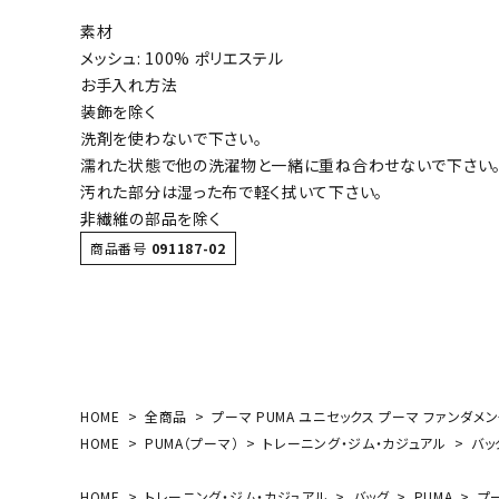
ボール（ハ
素材
その他アク
メッシュ: 100% ポリエステル
お手入れ方法
装飾を除く
洗剤を使わないで下さい。
濡れた状態で他の洗濯物と一緒に重ね合わせないで下さい
汚れた部分は湿った布で軽く拭いて下さい。
非繊維の部品を除く
商品番号
091187-02
ウォ
メンズウォ
ウィメンズ
その他アク
HOME
全商品
プーマ PUMA ユニセックス プーマ ファンダメンタ
HOME
PUMA（プーマ）
トレーニング・ジム・カジュアル
バッ
HOME
トレーニング・ジム・カジュアル
バッグ
PUMA
プー