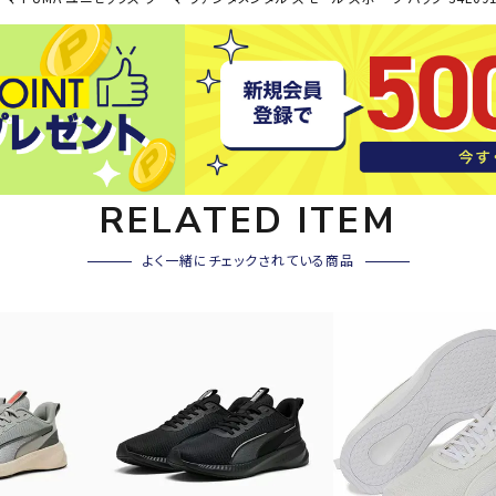
その他アクセサリー
SAYSK
Sondi
SP
Y
co
O
トレーニング・ジム/カジ
・格闘技
ュアル
キャ
メンズウェア
RELATED ITEM
クー
suria
SVOL
S
ウィメンズウェア
技小物
クッ
ME
S
キッズウェア
よく一緒にチェックされている商品
シュ
コンプレッションウェア
テー
インナーウェア
テー
シューズ
テン
ジュニアシューズ
バー
ブーツ・サンダル
TRIGG
uhlsp
U
バッ
バッグ
ERPOI
ort
O
ベッ
NT
キャップ