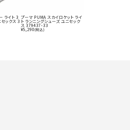
ト・ランタン
UR
他アクセサリー
ー ライト 3
プーマ PUMA スカイロケット ライ
セックス 3
ト ランニングシューズ ユニセック
ス 379437-33
¥
5,290
(税込)
tud
YASAK
YONEX
ZAMS
A
T