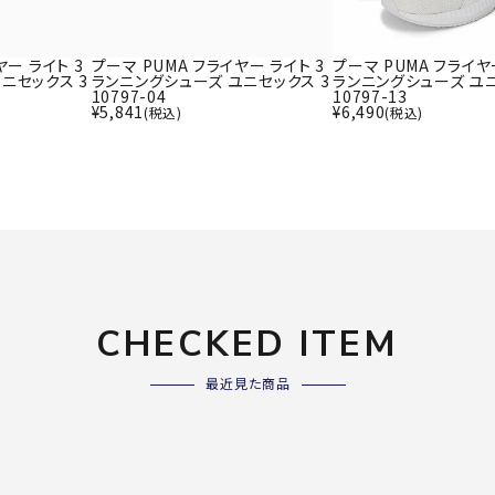
ライ
ソックス
その
その他アクセサリー
ヤー ライト 3
プーマ PUMA フライヤー ライト 3
プーマ PUMA フライヤ
ニセックス 3
ランニングシューズ ユニセックス 3
ランニングシューズ ユニ
10797-04
10797-13
¥
5,841
¥
6,490
(税込)
(税込)
Wacoa
Wilso
Ws
l CW-X
n
io
ZETT
CHECKED ITEM
最近見た商品