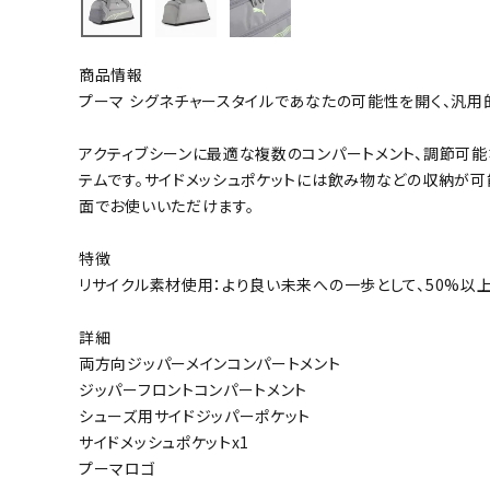
バト
商品情報
バドミント
プーマ シグネチャースタイルであなたの可能性を開く、汎用
ストリングス
アクティブシーンに最適な複数のコンパートメント、調節可能
バドミント
テムです。サイドメッシュポケットには飲み物などの収納が
バドミント
面でお使いいただけます。
シャトル
グリップテ
特徴
バッグ
リサイクル素材使用：より良い未来への一歩として、50%以
ソックス
詳細
その他アク
両方向ジッパーメインコンパートメント
ハン
ジッパーフロントコンパートメント
シューズ用サイドジッパーポケット
サイドメッシュポケットx1
ハンドボー
プーマロゴ
ハンドボー