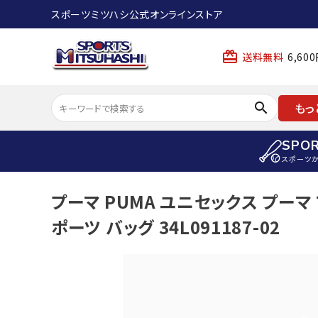
スポーツミツハシ公式オンラインストア
card_giftcard
送料無料
6,6
search
もっ
SPO
スポーツ
ACCOUNT MENU
プーマ PUMA ユニセックス プーマ
陸上
ようこそ ゲスト 様
ポーツ バッグ 34L091187-02
陸上競技ス
meeting_room
person
ログイン
会員登録
陸上競技用
陸上競技用
スポーツから選ぶ
ェア
アイテムから選ぶ
陸上競技用