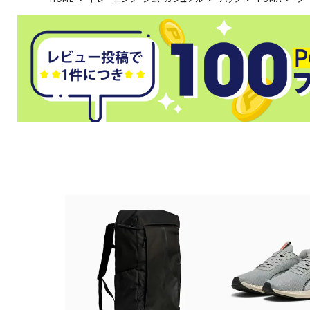
武道
柔道
ボクシング
武道・格闘