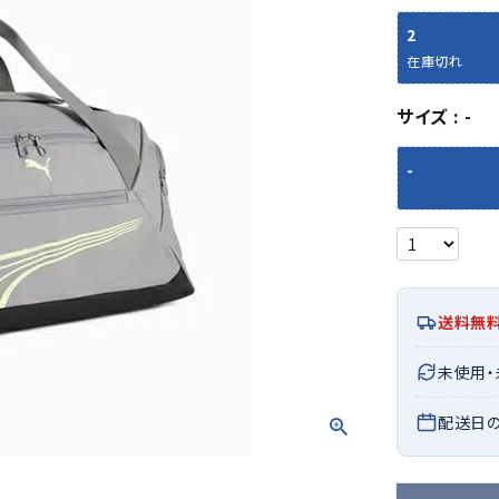
シューズアクセサリー
硬式
ソックス
2
フットボールサンダル
軟式
Babol
BIKE
B
在庫切れ
セサリー
at
ER
サッカーウェア
少年
シューズ
バッグ
ジュニアサッカーウェア
ソフ
サイズ
-
レプリカ商品
野球
メンズランニング
バックパック
ジュニアレプリカ商品
少年
-
ウイメンズランニング
トートバッグ
サッカーボール
野球
ジュニアランニング
ショルダーバッグ
CEP
Chaco
C
フットサルボール
ジュ
サッカースパイク
ボディー・ウエストバッグ
tt
pi
サッカーバッグ
ユニ
ジュニアサッカースパイク
ダッフル・ボストンバッグ
その他アクセサリー
バッ
サッカー・フットサルトレーニン
テニスバッグ
送料無
イン
グシューズ
その他バッグ
その
ジュニアサッカー・フットサルト
DESC
FINTA
Fo
未使用
レーニングシューズ
バッ
ENTE
e
野球スパイク・シューズ
配送日
メン
少年野球スパイク・シューズ
ソッ
バスケットボールシューズ
その