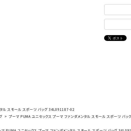
ンドボール）
ヘッドギア（ラグビー）
スク
セサリー
ソックス
スイ
NEUT
New
NI
その他アクセサリー
ゴー
RALW
Balan
ORKS
ce
その
マリ
。
ON
ONYO
P
ーキング
フィットネス・ヨガ
NE
LT
ーキングシューズ
ヨガウェア
トレ
ウォーキングシューズ
ヨガマット
健康
セサリー
ヨガアクセサリー
Rawli
Real
Re
ダンス・フィットネスウェア
ル スモール スポーツ バッグ 34L091187-02
ngs
Stone
ou
グ
プーマ PUMA ユニセックス プーマ ファンダメンタル スモール スポーツ バッグ 3
ダンス・フィットネスシューズ
インナーウェア
マ PUMA ユニセックス プーマ ファンダメンタル スモール スポーツ バッグ 34L0911