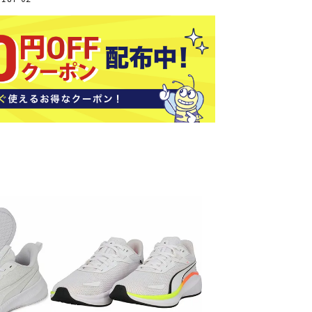
ソックス
バッグ
AZI
Speed
SSK
Super
o
Natur
その他アクセサリー
al
キャンプ用品
リー・コンテナ
ラー・ジャグ
WAN
Tasm
Tecnif
THE
キングウェア
ania
ibre
NORT
ラフ・寝具
Surf
H
FACE
ブル・チェア関連
ブルウェア
ト・タープ用品
ベキュー・焚き火
MBR
UNDE
VICTA
VIEW
グ
R
S
ト・マット・シート
ARMO