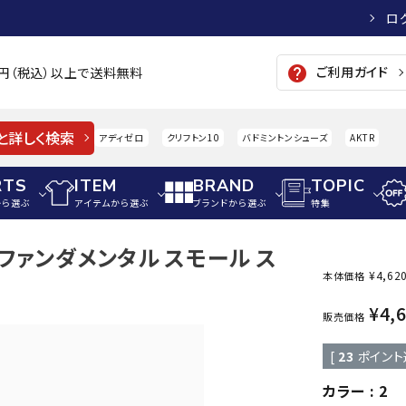
ロ
ご利用ガイド
help
00円（税込）以上で送料無料
と詳しく検索
アディゼロ
クリフトン10
バドミントンシューズ
AKTR
RTS
ITEM
BRAND
TOPIC
から選ぶ
アイテムから選ぶ
ブランドから選ぶ
特集
 ファンダメンタル スモール ス
メンズアパレル
サッカー・フットサル
ウィメンズアパレル
¥
4,62
本体価格
パイク・シューズ
トップス
サッカースパイク
トップス
硬式
¥
4,
adidas
AIGLE
A
販売価格
シューズアクセサリー
ジャケット・アウター
ジュニアサッカースパイク
ジャケット・アウター
軟式
[
23
ポイント
メンズ・ユニセックスウ
ボトムス・パンツ
トレーニングシューズ
ボトムス・パンツ
少年
その他ウェア
ジュニアレーニングシューズ
その他ウェア
ソフ
カラー
2
ウィメンズウェア