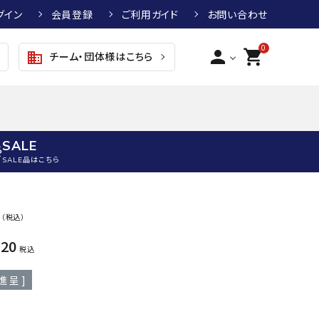
グイン
会員登録
ご利用ガイド
お問い合わせ
0
person
shopping_cart
チーム・団体様はこちら
business
SALE
SALE品はこちら
野球
キッズアパレル
テニス
その他アクセサリー
0
（税込）
グラブ・ミット
トップス
硬式テニスラケット
ボール
620
KTR
arena
asics
ATHL
税込
グラブ・ミット
ジャケット・アウター
ジュニア硬式テニスラケット
季節対策商品
ETA
進呈 ]
野球グラブ・ミット
ボトムス・パンツ
ソフトテニスラケット
健康グッズ
トボール用グラブ・ミット
その他ウェア
ストリングス・ガット（テニス）
ヨガマット