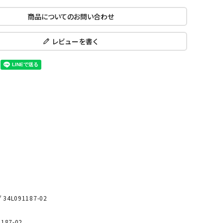
ール水着
ジュニアランニングシューズ
商品についてのお問い合わせ
ムキャップ
ランニングウェア
KE
Nittak
Ocean
ogaw
グル
ランニングタイツ
u
Pacifi
a tent
レビューを書く
c
他アクセサリー
ランニングソックス
ンスポーツ
ランニングキャップ
ランニングバッグ・ポーチ
その他アクセサリー
ENA
phite
Prince
PUMA
トレーニング用品
アウトドア
Y
n
ーニング用品
メンズアウトドアウェア
グッズ
ウィメンズアウトドアウェア
キッズ・ベビーアウトドアウェア
efT
RUST
ryka
SALO
アウトドアシューズ
rer
Y
MON
4L091187-02
トレッキングシューズ
帽子
87-02