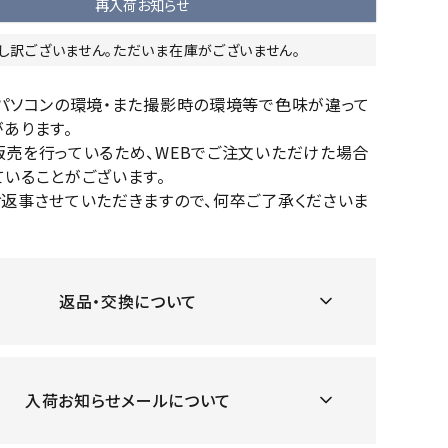
再入荷お知らせ
OKA
hum
JFIT
le coq
バスケットボール
バレーボール
mel
sporti
し訳ございません。ただいま在庫がございません。
f
ケットボールシューズ
バレーボールシューズ
のパソコンの環境・また撮影時の環境等で色味が違って
ケットボールウェア
バレーボールウェア
あります。
リカウェア・グッズ
バレーボール用サポーター
販売を行っているため、WEBでご注文いただけた場合
ル（バスケットボール）
ボール（バレーボール）
いることがございます。
ZeS
mand
Marbl
Marm
お返事させていただきますので、何卒ご了承くださいま
ル用品（バスケットボール）
ボール用品（バレーボール）
MBR
uka
e
ot
クス
ソックス
他アクセサリー
その他アクセサリー
返品・交換について
ツハ
MIZUN
molte
MTG
スイム・競泳
ランニング
オリ
O
n
ナル
入荷お知らせメールについて
水着・練習水着
メンズランニングシューズ
ットネス水着
レディースランニングシューズ