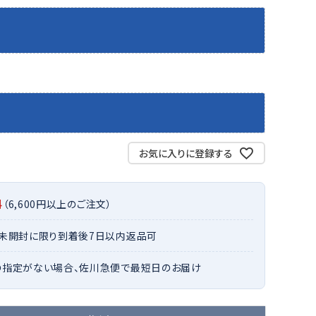
バット
ストリングス・ガット（ソフトテニス）
サポーター・テーピング
バット
グリップテープ
タオル
UTT
CANT
CAPT
ccilu
FLY
ERBU
AIN
軟式バット
エッジガード
ソックス
帽子
RY
STAG
トボール用バット
テニスシューズ
スパイク・シューズ
テニスバッグ
ランニング・陸上ソックス
キャップ
野球スパイク・シューズ
テニスウェア
テニス・バドミントンソックス
ハット
ウェア
キャップ・バイザー
野球ソックス
サンバイザー
ham
Colum
CONV
DA
ニア野球ウェア
ソックス
バスケットソックス
ニット帽・ビーニー
お気に入りに登録する
on
bia
ERSE
MISS
フォーム・練習着
ボール（テニス）
バレーボールソックス
その他キャップ
ティング手袋
その他アクセサリー
トレッキングソックス
料
（6,600円以上のご注文）
ナーグローブ（守備用手袋）
ラグビーソックス
他手袋
トレーニング・ジム・カジュアル
xfir
G-FIT
gol.
GOSE
・未開封に限り到着後7日以内返品可
グ・ケース
N
の指定がない場合、佐川急便で最短日のお届け
テナンス用品
クス・ストッキング
他アクセサリー