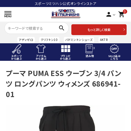
スポーツミツハシ公式オンラインストア
0
person
shopping_cart
search
もっと詳しく検索
アディゼロ
クリフトン10
バドミントンシューズ
AKTR
スポーツ
アイテム
ブランド
読み物
SALE品は
から選ぶ
から選ぶ
から選ぶ
こちら
ACCOUNT MENU
プーマ PUMA ESS ウーブン 3/4 パン
ようこそ ゲスト 様
ツ ロングパンツ ウィメンズ 686941-
meeting_room
person
ログイン
会員登録
01
スポーツから選ぶ
アイテムから選ぶ