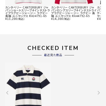
カンタベリー CANTERBURY ジャ
カンタベリー CANTERBURY ジャ
カンタベ
パンショートスリーブ4インチストラ
パンロングスリーブ4インチストライ
パン 
イプラグビージャージー ラグビー
プラグビージャージー ラグビー 長
ティー
長袖 ユニセックス RA34791-65
袖 ユニセックス RA44792-65
セックス
¥
13,200
¥
14,300
¥
4,62
(税込)
(税込)
CHECKED ITEM
最近見た商品