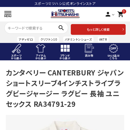
スポーツミツハシ公式オンラインストア
0
person
shopping_cart
search
もっと詳しく検索
アディゼロ
クリフトン10
バドミントンシューズ
AKTR
スポーツ
アイテム
ブランド
読み物
SALE品は
から選ぶ
から選ぶ
から選ぶ
こちら
ACCOUNT MENU
カンタベリー CANTERBURY ジャパン
ようこそ ゲスト 様
ショートスリーブ4インチストライプラ
meeting_room
person
ログイン
会員登録
グビージャージー ラグビー 長袖 ユニ
セックス RA34791-29
スポーツから選ぶ
アイテムから選ぶ