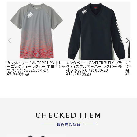
カンタベリー CANTERBURY トレ
カンタベリー CANTERBURY プラ
カンタベ
ーニングティーラグビー 半袖 Tシャ
クティスプルオーバー ラグビー 長
クティ
ツ メンズ RG325004-17
袖 メンズ RG725010-29
袖 メン
¥
5,940
¥
13,200
¥
13,2
(税込)
(税込)
CHECKED ITEM
最近見た商品