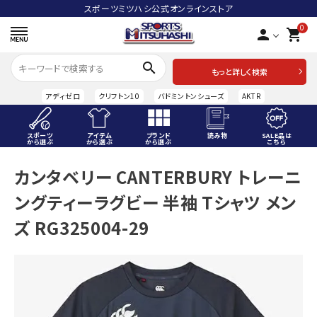
スポーツミツハシ公式オンラインストア
0
person
shopping_cart
search
もっと詳しく検索
アディゼロ
クリフトン10
バドミントンシューズ
AKTR
スポーツ
アイテム
ブランド
読み物
SALE品は
から選ぶ
から選ぶ
から選ぶ
こちら
ACCOUNT MENU
カンタベリー CANTERBURY トレーニ
ようこそ ゲスト 様
ングティーラグビー 半袖 Tシャツ メン
meeting_room
person
ログイン
会員登録
ズ RG325004-29
スポーツから選ぶ
アイテムから選ぶ