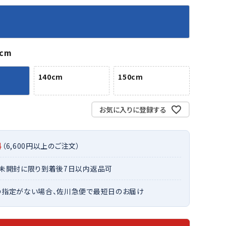
バット
ストリングス・ガット（ソフトテニス）
サポーター・テーピング
バット
グリップテープ
タオル
UTT
CANT
CAPT
ccilu
FLY
ERBU
AIN
軟式バット
エッジガード
ソックス
帽子
RY
STAG
トボール用バット
テニスシューズ
0cm
スパイク・シューズ
テニスバッグ
ランニング・陸上ソックス
キャップ
野球スパイク・シューズ
テニスウェア
140cm
150cm
テニス・バドミントンソックス
ハット
ウェア
キャップ・バイザー
野球ソックス
サンバイザー
ham
Colum
CONV
DA
ニア野球ウェア
ソックス
バスケットソックス
ニット帽・ビーニー
お気に入りに登録する
on
bia
ERSE
MISS
フォーム・練習着
ボール（テニス）
バレーボールソックス
その他キャップ
ティング手袋
その他アクセサリー
トレッキングソックス
料
（6,600円以上のご注文）
ナーグローブ（守備用手袋）
ラグビーソックス
他手袋
トレーニング・ジム・カジュアル
xfir
G-FIT
gol.
GOSE
・未開封に限り到着後7日以内返品可
グ・ケース
N
の指定がない場合、佐川急便で最短日のお届け
テナンス用品
クス・ストッキング
他アクセサリー