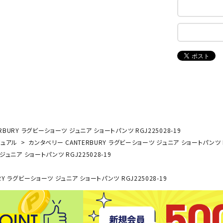
ンドボール）
ヘッドギア（ラグビー）
スク
セサリー
ソックス
スイ
NEUT
New
NI
その他アクセサリー
ゴー
RALW
Balan
ORKS
ce
その
マリ
ON
ONYO
P
ーキング
フィットネス・ヨガ
NE
LT
BURY ラグビーショーツ ジュニア ショートパンツ RGJ225028-19
ーキングシューズ
ヨガウェア
トレ
ジュアル
カンタベリー CANTERBURY ラグビーショーツ ジュニア ショートパンツ RG
ュニア ショートパンツ RGJ225028-19
ウォーキングシューズ
ヨガマット
健康
セサリー
ヨガアクセサリー
Rawli
Real
Re
Y ラグビーショーツ ジュニア ショートパンツ RGJ225028-19
ダンス・フィットネスウェア
ngs
Stone
ou
ダンス・フィットネスシューズ
インナーウェア