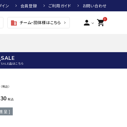
グイン
会員登録
ご利用ガイド
お問い合わせ
0
person
shopping_cart
チーム・団体様はこちら
business
SALE
SALE品はこちら
野球
キッズアパレル
テニス
その他アクセサリー
0
（税込）
グラブ・ミット
トップス
硬式テニスラケット
ボール
730
KTR
arena
asics
ATHL
税込
グラブ・ミット
ジャケット・アウター
ジュニア硬式テニスラケット
季節対策商品
ETA
進呈 ]
野球グラブ・ミット
ボトムス・パンツ
ソフトテニスラケット
健康グッズ
トボール用グラブ・ミット
その他ウェア
ストリングス・ガット（テニス）
ヨガマット