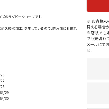
バレーボールシューズ
HEAD
HELLY
H
ミントン
卓球
テニスシューズ
HANS
イズのラグビーショーツです。
EN
バドミントンシューズ
ンラケット
卓球ラケット
※ お客様
バス
フィットネスシューズ
見える場合が
・ガット
ラバー
バス
R（耐久撥水加工）を施しているので、防汚性にも優れ
陸上スパイク・シューズ
※店頭でも
ンシューズ
卓球シューズ
レプ
でも売切れて
ハンドボールシューズ
ンウェア
卓球ウェア
ボー
メールにて
LI-
LUXIL
LU
ウォーキング・トレッキングシュ
ボール（卓球）
ボー
せ。
NING
ON
O
ーズ
ープ
その他アクセサリー
ソッ
A
アウトドアシューズ
卓球台
その
トレーニング・ジム・カジュアル
キッズカジュアル
26
セサリー
スイム・競泳
27
MIKAN
MIKAS
ミ
ドボール
ラグビー
28
サンダル
O
A
シ
幅/29
ジ
幅/30
ルシューズ
ラグビースパイク・シューズ
競泳
ルウェア
ラグビーウェア
フィ