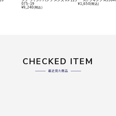
ライ
075-19
¥
1,650
(税込)
ソックス
¥
9,240
(税込)
その
その他アクセサリー
Wacoa
Wilso
Ws
l CW-X
n
io
CHECKED ITEM
ZETT
最近見た商品