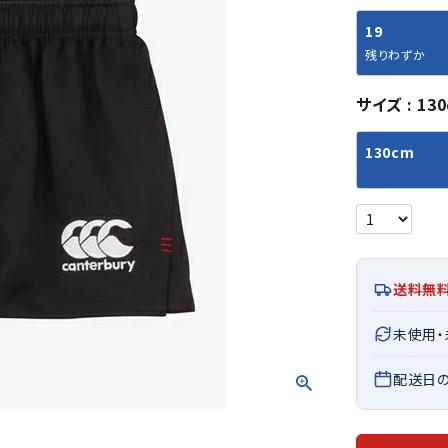
シューズアクセサリー
硬式
ソックス
19
フットボールサンダル
軟式
Babol
BIKE
B
残りわずか
セサリー
at
ER
サッカーウェア
少年
シューズ
バッグ
ジュニアサッカーウェア
ソフ
サイズ
13
レプリカ商品
野球
メンズランニング
バックパック
ジュニアレプリカ商品
少年
130cm
ウイメンズランニング
トートバッグ
サッカーボール
野球
ジュニアランニング
ショルダーバッグ
CEP
Chaco
C
フットサルボール
ジュ
サッカースパイク
ボディー・ウエストバッグ
tt
pi
サッカーバッグ
ユニ
ジュニアサッカースパイク
ダッフル・ボストンバッグ
その他アクセサリー
バッ
サッカー・フットサルトレーニン
テニスバッグ
送料無
イン
グシューズ
その他バッグ
その
ジュニアサッカー・フットサルト
DESC
FINTA
Fo
未使用
レーニングシューズ
バッ
ENTE
e
野球スパイク・シューズ
配送日
メン
少年野球スパイク・シューズ
ソッ
バスケットボールシューズ
その