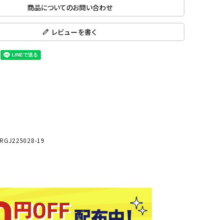
商品についてのお問い合わせ
ール水着
ジュニアランニングシューズ
ムキャップ
ランニングウェア
KE
Nittak
Ocean
ogaw
レビューを書く
グル
ランニングタイツ
u
Pacifi
a tent
c
他アクセサリー
ランニングソックス
ンスポーツ
ランニングキャップ
ランニングバッグ・ポーチ
その他アクセサリー
ENA
phite
Prince
PUMA
トレーニング用品
アウトドア
Y
n
ーニング用品
メンズアウトドアウェア
J225028-19
グッズ
ウィメンズアウトドアウェア
キッズ・ベビーアウトドアウェア
efT
RUST
ryka
SALO
アウトドアシューズ
rer
Y
MON
トレッキングシューズ
帽子