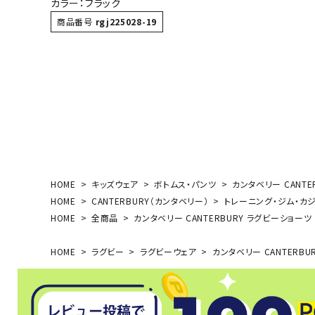
カラー：ブラック
ボール（ハ
商品番号
rgj225028-19
その他アク
ウォ
HOME
キッズウェア
ボトムス・パンツ
カンタベリー CANTER
メンズウォ
HOME
CANTERBURY（カンタベリー）
トレーニング・ジム・カ
HOME
全商品
カンタベリー CANTERBURY ラグビーショーツ ジ
ウィメンズ
その他アク
HOME
ラグビー
ラグビーウェア
カンタベリー CANTERBUR