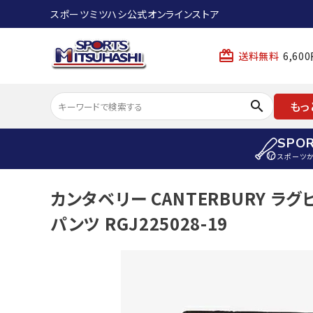
スポーツミツハシ公式オンラインストア
card_giftcard
送料無料
6,6
search
もっ
SPO
スポーツ
ACCOUNT MENU
カンタベリー CANTERBURY ラ
陸上
ようこそ ゲスト 様
パンツ RGJ225028-19
陸上競技ス
meeting_room
person
ログイン
会員登録
陸上競技用
陸上競技用
スポーツから選ぶ
ェア
アイテムから選ぶ
陸上競技用