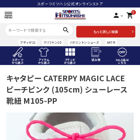
スポーツミツハシ公式オンラインストア
0
person
shopping_cart
search
もっと詳しく検索
アディゼロ
クリフトン10
バドミントンシューズ
AKTR
スポーツ
アイテム
ブランド
読み物
SALE品は
から選ぶ
から選ぶ
から選ぶ
こちら
ACCOUNT MENU
キャタピー CATERPY MAGIC LACE
ようこそ ゲスト 様
ピーチピンク (105cm) シューレース
meeting_room
person
ログイン
会員登録
靴紐 M105-PP
スポーツから選ぶ
アイテムから選ぶ