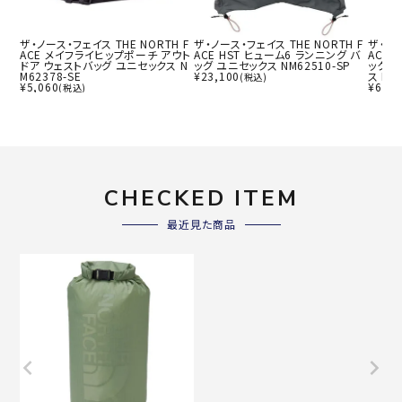
ザ・ノース・フェイス THE NORTH F
ザ・ノース・フェイス THE NORTH F
ザ・ノー
ACE メイフライヒップポーチ アウト
ACE HST ヒューム6 ランニング バ
ACE
ドア ウェストバッグ ユニセックス N
ッグ ユニセックス NM62510-SP
ック 
M62378-SE
¥
23,100
ス NM
(税込)
¥
5,060
¥
6,16
(税込)
CHECKED ITEM
最近見た商品