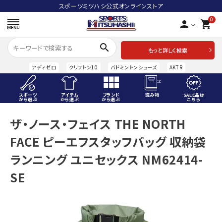
スポーツミツハシ公式オンラインストア
0
person
shopping_cart
search
もっと詳しく検索
アディゼロ
クリフトン10
バドミントンシューズ
AKTR
スポーツ
アイテム
ブランド
読み物
SALE品は
から選ぶ
から選ぶ
から選ぶ
こちら
ACCOUNT MENU
ザ・ノース・フェイス THE NORTH
ようこそ ゲスト 様
FACE ピーエフスタッフバッグ 収納袋
meeting_room
person
ログイン
会員登録
ランニング ユニセックス NM62414-
SE
スポーツから選ぶ
アイテムから選ぶ