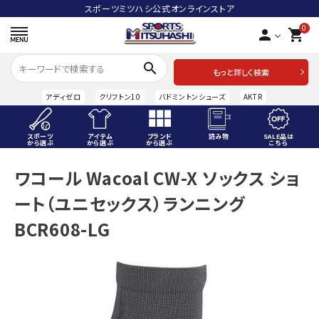
スポーツミツハシ公式オンラインストア
0
person
shopping_cart
search
もっと詳しく検索
アディゼロ
クリフトン10
バドミントンシューズ
AKTR
スポーツ
アイテム
ブランド
読み物
SALE品は
から選ぶ
から選ぶ
から選ぶ
こちら
ACCOUNT MENU
ワコール Wacoal CW-X ソックス ショ
ようこそ ゲスト 様
ート（ユニセックス）ランニング
meeting_room
person
ログイン
会員登録
BCR608-LG
スポーツから選ぶ
アイテムから選ぶ