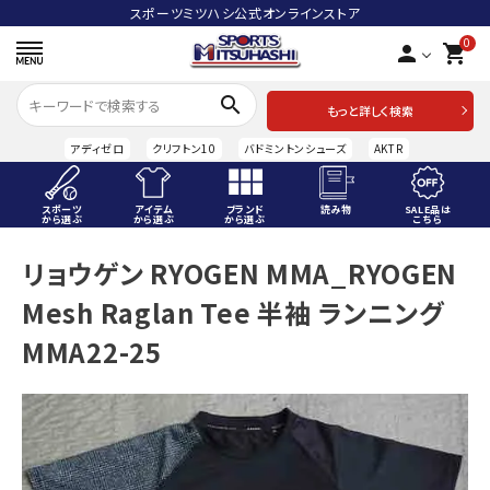
スポーツミツハシ公式オンラインストア
0
person
shopping_cart
search
もっと詳しく検索
アディゼロ
クリフトン10
バドミントンシューズ
AKTR
スポーツ
アイテム
ブランド
読み物
SALE品は
から選ぶ
から選ぶ
から選ぶ
こちら
ACCOUNT MENU
リョウゲン RYOGEN MMA_RYOGEN
ようこそ ゲスト 様
Mesh Raglan Tee 半袖 ランニング
meeting_room
person
ログイン
会員登録
MMA22-25
スポーツから選ぶ
アイテムから選ぶ