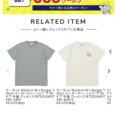
RELATED ITEM
よく一緒にチェックされている商品
マーモット Marmot W's Burger T-
マーモット Marmot W's Burger T-
マーモット
Shirt バーガーティーシャツ アウト
Shirt バーガーティーシャツ アウト
T-Sh
ドア 半袖 ウィメンズ MTSS26WST
ドア 半袖 ウィメンズ MTSS26WST
トドア 
080-GRAY
080-WHITE
T079
¥
6,050
¥
6,050
¥
6,05
(税込)
(税込)