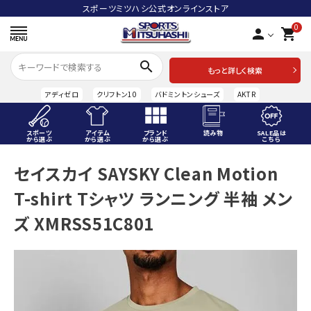
スポーツミツハシ公式オンラインストア
0
person
shopping_cart
search
もっと詳しく検索
アディゼロ
クリフトン10
バドミントンシューズ
AKTR
スポーツ
アイテム
ブランド
読み物
SALE品は
から選ぶ
から選ぶ
から選ぶ
こちら
ACCOUNT MENU
セイスカイ SAYSKY Clean Motion
ようこそ ゲスト 様
T-shirt Tシャツ ランニング 半袖 メン
meeting_room
person
ログイン
会員登録
ズ XMRSS51C801
スポーツから選ぶ
アイテムから選ぶ