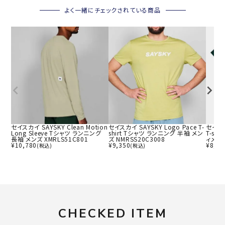
よく一緒にチェックされている商品
セイスカイ SAYSKY Clean Motion
セイスカイ SAYSKY Logo Pace T-
セイスカ
Long Sleeve Tシャツ ランニング
shirt Tシャツ ランニング 半袖 メン
T-sh
長袖 メンズ XMRLS51C801
ズ NMRSS20C3008
ィメンズ
¥
10,780
¥
9,350
¥
8,80
(税込)
(税込)
CHECKED ITEM