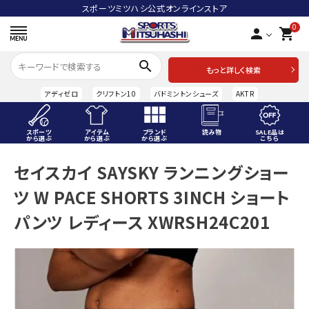
スポーツミツハシ公式オンラインストア
0
person
shopping_cart
search
もっと詳しく検索
アディゼロ
クリフトン10
バドミントンシューズ
AKTR
スポーツ
アイテム
ブランド
読み物
SALE品は
から選ぶ
から選ぶ
から選ぶ
こちら
ACCOUNT MENU
セイスカイ SAYSKY ランニングショー
ようこそ ゲスト 様
ツ W PACE SHORTS 3INCH ショート
meeting_room
person
ログイン
会員登録
パンツ レディース XWRSH24C201
スポーツから選ぶ
アイテムから選ぶ