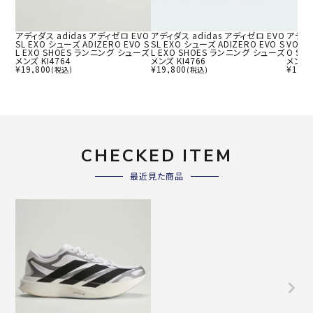
アディダス adidas アディゼロ EVO
アディダス adidas アディゼロ EVO
アディダ
SL EXO シューズ ADIZERO EVO S
SL EXO シューズ ADIZERO EVO S
VO SL
L EXO SHOES ランニング シューズ
L EXO SHOES ランニング シューズ
O SH
メンズ KI4764
メンズ KI4766
メンズ 
¥
19,800
¥
19,800
¥
19,8
(税込)
(税込)
CHECKED ITEM
最近見た商品