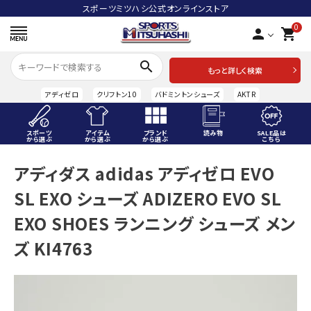
スポーツミツハシ公式オンラインストア
0
person
shopping_cart
search
もっと詳しく検索
アディゼロ
クリフトン10
バドミントンシューズ
AKTR
スポーツ
アイテム
ブランド
読み物
SALE品は
から選ぶ
から選ぶ
から選ぶ
こちら
ACCOUNT MENU
アディダス adidas アディゼロ EVO
ようこそ ゲスト 様
SL EXO シューズ ADIZERO EVO SL
meeting_room
person
ログイン
会員登録
EXO SHOES ランニング シューズ メン
ズ KI4763
スポーツから選ぶ
アイテムから選ぶ