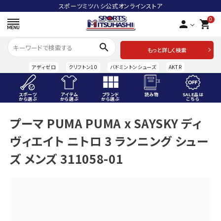
スポーツミツハシ公式オンラインストア
0
person
shopping_cart
search
もっと詳しく検索
アディゼロ
クリフトン10
バドミントンシューズ
AKTR
スポーツ
アイテム
ブランド
読み物
SALE品は
から選ぶ
から選ぶ
から選ぶ
こちら
ACCOUNT MENU
プーマ PUMA PUMA x SAYSKY ディ
ようこそ ゲスト 様
ヴィエイト ニトロ 3 ランニング シュー
meeting_room
person
ログイン
会員登録
ズ メンズ 311058-01
スポーツから選ぶ
アイテムから選ぶ