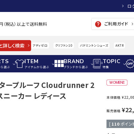
ロ
ご利用ガイド
help
00円（税込）以上で送料無料
と詳しく検索
アディゼロ
クリフトン10
バドミントンシューズ
AKTR
RTS
ITEM
BRAND
TOPIC
から選ぶ
アイテムから選ぶ
ブランドから選ぶ
特集
ープルーフ Cloudrunner 2
メンズアパレル
サッカー・フットサル
ウィメンズアパレル
 スニーカー レディース
¥
22,0
本体価格
パイク・シューズ
トップス
サッカースパイク
トップス
硬式
adidas
AIGLE
A
¥
22
シューズアクセサリー
ジャケット・アウター
ジュニアサッカースパイク
ジャケット・アウター
軟式
販売価格
メンズ・ユニセックスウ
ボトムス・パンツ
トレーニングシューズ
ボトムス・パンツ
少年
[
110
ポイン
その他ウェア
ジュニアレーニングシューズ
その他ウェア
ソフ
ウィメンズウェア