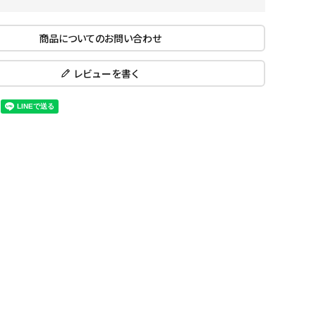
ール水着
ジュニアランニングシューズ
ムキャップ
ランニングウェア
商品についてのお問い合わせ
KE
Nittak
Ocean
ogaw
グル
ランニングタイツ
u
Pacifi
a tent
レビューを書く
c
他アクセサリー
ランニングソックス
ンスポーツ
ランニングキャップ
ランニングバッグ・ポーチ
その他アクセサリー
ENA
phite
Prince
PUMA
トレーニング用品
アウトドア
Y
n
ーニング用品
メンズアウトドアウェア
グッズ
ウィメンズアウトドアウェア
キッズ・ベビーアウトドアウェア
efT
RUST
ryka
SALO
アウトドアシューズ
rer
Y
MON
トレッキングシューズ
帽子