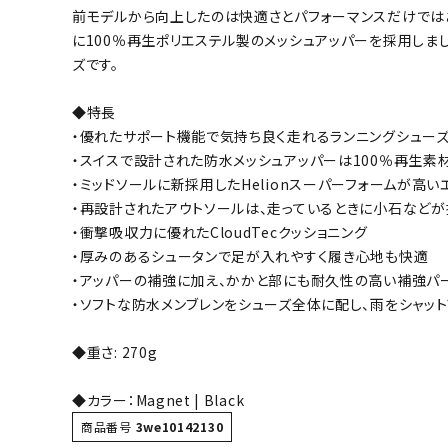
前モデルから向上したのは快適さとパフォーマンスだけではあ
ボール（ハ
に100％再生ポリエステル製のメッシュアッパーを採用しま
その他アク
ズです。
◆特長
・優れたサポート機能で気持ち良く走れるランニングシュー
・スイスで設計された防水メッシュアッパーは100％再生素
・ミッドソールに新採用したHelionスーパーフォームが高
・再設計されたアウトソールは、走っているときに小石など
・衝撃吸収力に優れたCloudTecクッショニング
ウォ
・厚みのあるシュータンで足が入れやすく履き心地も快適
・アッパーの補強に加え、かかと部にも耐久性の高い補強パ
メンズウォ
・ソフトな防水メンブレンをシューズ全体に配し、雨をシャット
ウィメンズ
その他アク
◆重さ: 270g
◆カラー：Magnet | Black
商品番号
3we10142130