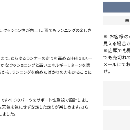
バレーボールシューズ
HEAD
HELLY
H
ミントン
卓球
テニスシューズ
HANS
申
EN
バドミントンシューズ
ンラケット
卓球ラケット
バス
フィットネスシューズ
、クッション性が向上し、雨でもランニングの楽しさ
・ガット
ラバー
バス
※ お客様
陸上スパイク・シューズ
ンシューズ
卓球シューズ
レプ
見える場合が
ハンドボールシューズ
※店頭でも
ンウェア
卓球ウェア
ボー
LI-
LUXIL
LU
ウォーキング・トレッキングシュ
でも売切れて
で、あらゆるランナーの走りを高めるHelionスー
ボール（卓球）
ボー
NING
ON
O
ーズ
メールにて
らかなクッショニングと高いエネルギーリターンを実
ープ
その他アクセサリー
ソッ
A
せ。
アウトドアシューズ
くれるから、ランニングを始めたばかりの方も走ることに
卓球台
その
トレーニング・ジム・カジュアル
キッズカジュアル
セサリー
スイム・競泳
まですべてのパーツをサポート性重視で設計しまし
MIKAN
MIKAS
ミ
ドボール
ラグビー
サンダル
。天気を気にせず安定した走りが楽しめます。さら
O
A
シ
しました。
ジ
ルシューズ
ラグビースパイク・シューズ
競泳
ルウェア
ラグビーウェア
フィ