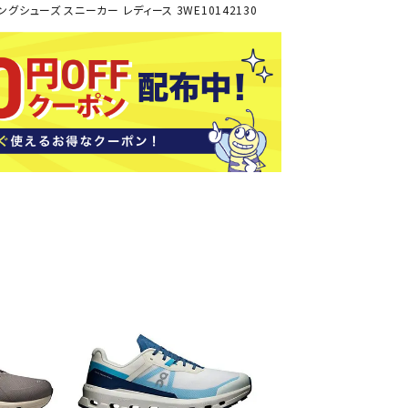
ト・ランタン
ンニングシューズ スニーカー レディース 3WE10142130
UR
他アクセサリー
tud
YASAK
YONEX
ZAMS
A
T