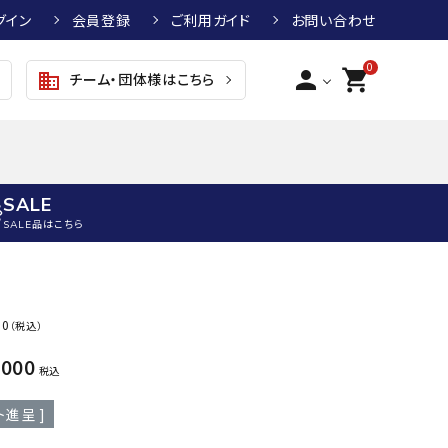
グイン
会員登録
ご利用ガイド
お問い合わせ
0
person
shopping_cart
チーム・団体様はこちら
business
SALE
SALE品はこちら
野球
キッズアパレル
テニス
その他アクセサリー
00
（税込）
グラブ・ミット
トップス
硬式テニスラケット
ボール
KTR
arena
asics
ATHL
,000
グラブ・ミット
ジャケット・アウター
ジュニア硬式テニスラケット
季節対策商品
ETA
税込
野球グラブ・ミット
ボトムス・パンツ
ソフトテニスラケット
健康グッズ
ト進呈 ]
トボール用グラブ・ミット
その他ウェア
ストリングス・ガット（テニス）
ヨガマット