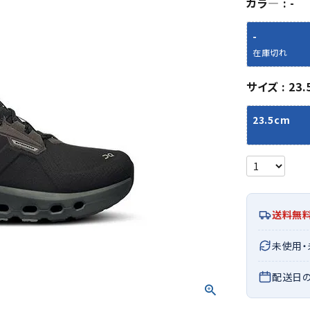
カラ―
-
シューズアクセサリー
硬式
ソックス
フットボールサンダル
軟式
Babol
BIKE
B
-
セサリー
at
ER
サッカーウェア
少年
シューズ
バッグ
在庫切れ
ジュニアサッカーウェア
ソフ
レプリカ商品
野球
サイズ
23.
メンズランニング
バックパック
ジュニアレプリカ商品
少年
ウイメンズランニング
トートバッグ
23.5cm
サッカーボール
野球
ジュニアランニング
ショルダーバッグ
CEP
Chaco
C
フットサルボール
ジュ
サッカースパイク
ボディー・ウエストバッグ
tt
pi
サッカーバッグ
ユニ
ジュニアサッカースパイク
ダッフル・ボストンバッグ
その他アクセサリー
バッ
サッカー・フットサルトレーニン
テニスバッグ
イン
グシューズ
その他バッグ
送料無
その
ジュニアサッカー・フットサルト
DESC
FINTA
Fo
レーニングシューズ
バッ
未使用
ENTE
e
野球スパイク・シューズ
メン
配送日
少年野球スパイク・シューズ
ソッ
バスケットボールシューズ
その