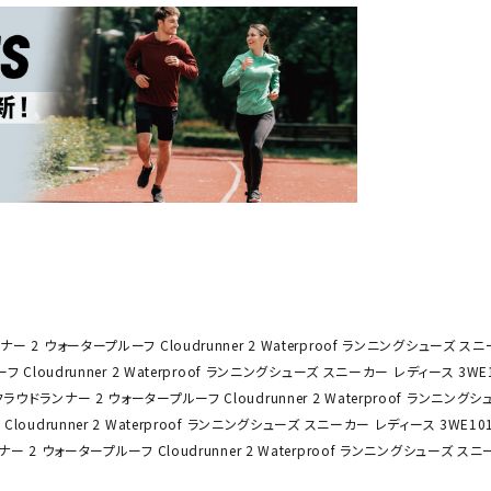
その他アクセサリー
SAYSK
Sondi
SP
Y
co
O
トレーニング・ジム/カジ
・格闘技
ュアル
キャ
メンズウェア
クー
suria
SVOL
S
ウィメンズウェア
技小物
クッ
ME
S
キッズウェア
シュ
コンプレッションウェア
テー
インナーウェア
テー
ー 2 ウォータープルーフ Cloudrunner 2 Waterproof ランニングシューズ スニ
シューズ
テン
Cloudrunner 2 Waterproof ランニングシューズ スニーカー レディース 3WE1
ジュニアシューズ
クラウドランナー 2 ウォータープルーフ Cloudrunner 2 Waterproof ランニング
バー
ブーツ・サンダル
oudrunner 2 Waterproof ランニングシューズ スニーカー レディース 3WE101
TRIGG
uhlsp
U
バッ
バッグ
ー 2 ウォータープルーフ Cloudrunner 2 Waterproof ランニングシューズ スニ
ERPOI
ort
O
ベッ
NT
キャップ