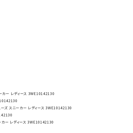
ソックス
バッグ
AZI
Speed
SSK
Super
o
Natur
その他アクセサリー
al
キャンプ用品
リー・コンテナ
ラー・ジャグ
WAN
Tasm
Tecnif
THE
キングウェア
ania
ibre
NORT
ラフ・寝具
Surf
H
FACE
ブル・チェア関連
ブルウェア
ーカー レディース 3WE10142130
ト・タープ用品
0142130
シューズ スニーカー レディース 3WE10142130
ベキュー・焚き火
42130
MBR
UNDE
VICTA
VIEW
グ
ーカー レディース 3WE10142130
R
S
ト・マット・シート
ARMO