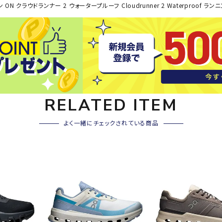
ライ
 ON クラウドランナー 2 ウォータープルーフ Cloudrunner 2 Waterproof ラ
ソックス
その
その他アクセサリー
Wacoa
Wilso
Ws
l CW-X
n
io
RELATED ITEM
よく一緒にチェックされている商品
ZETT