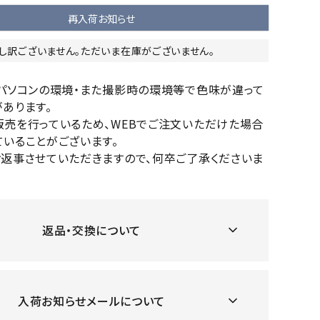
OKA
hum
JFIT
le coq
再入荷お知らせ
バスケットボール
バレーボール
mel
sporti
し訳ございません。ただいま在庫がございません。
f
ケットボールシューズ
バレーボールシューズ
ケットボールウェア
バレーボールウェア
のパソコンの環境・また撮影時の環境等で色味が違って
リカウェア・グッズ
バレーボール用サポーター
あります。
販売を行っているため、WEBでご注文いただけた場合
ル（バスケットボール）
ボール（バレーボール）
ZeS
mand
Marbl
Marm
いることがございます。
ル用品（バスケットボール）
ボール用品（バレーボール）
MBR
uka
e
ot
お返事させていただきますので、何卒ご了承くださいま
クス
ソックス
他アクセサリー
その他アクセサリー
返品・交換について
ツハ
MIZUN
molte
MTG
スイム・競泳
ランニング
オリ
O
n
ナル
水着・練習水着
メンズランニングシューズ
入荷お知らせメールについて
ットネス水着
レディースランニングシューズ