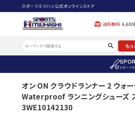
スポーツミツハシ公式オンラインストア
card_giftcard
送料無料
6,6
search
もっ
SPO
スポーツ
ACCOUNT MENU
オン ON クラウドランナー 2 ウォータ
陸上
ようこそ ゲスト 様
Waterproof ランニングシューズ
陸上競技ス
meeting_room
person
ログイン
会員登録
3WE10142130
陸上競技用
陸上競技用
スポーツから選ぶ
ェア
アイテムから選ぶ
陸上競技用