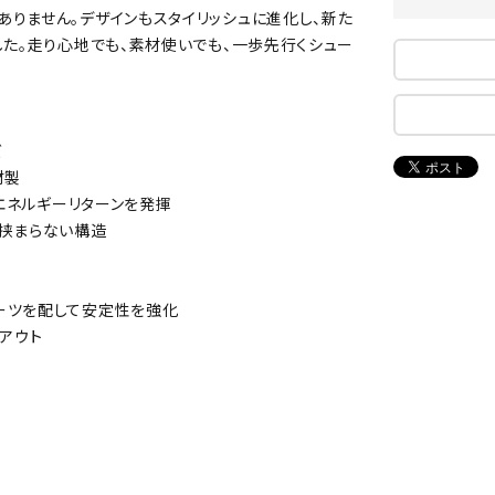
りません。デザインもスタイリッシュに進化し、新た
ンドボール）
ヘッドギア（ラグビー）
スク
した。走り心地でも、素材使いでも、一歩先行くシュー
セサリー
ソックス
スイ
NEUT
New
NI
その他アクセサリー
ゴー
RALW
Balan
ORKS
ce
その
マリ
ズ
材製
いエネルギーリターンを発揮
が挟まらない構造
ON
ONYO
P
ーキング
フィットネス・ヨガ
NE
LT
ーツを配して安定性を強化
ーキングシューズ
ヨガウェア
トレ
アウト
ウォーキングシューズ
ヨガマット
健康
セサリー
ヨガアクセサリー
Rawli
Real
Re
ダンス・フィットネスウェア
ngs
Stone
ou
ダンス・フィットネスシューズ
インナーウェア