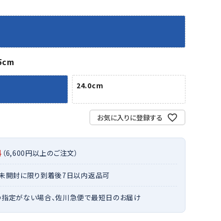
バット
ストリングス・ガット（ソフトテニス）
サポーター・テーピング
バット
グリップテープ
タオル
UTT
CANT
CAPT
ccilu
FLY
ERBU
AIN
軟式バット
エッジガード
ソックス
帽子
RY
STAG
トボール用バット
テニスシューズ
スパイク・シューズ
テニスバッグ
5cm
ランニング・陸上ソックス
キャップ
野球スパイク・シューズ
テニスウェア
テニス・バドミントンソックス
ハット
24.0cm
ウェア
キャップ・バイザー
野球ソックス
サンバイザー
ham
Colum
CONV
DA
ニア野球ウェア
ソックス
バスケットソックス
ニット帽・ビーニー
on
bia
ERSE
MISS
フォーム・練習着
ボール（テニス）
お気に入りに登録する
バレーボールソックス
その他キャップ
ティング手袋
その他アクセサリー
トレッキングソックス
ナーグローブ（守備用手袋）
ラグビーソックス
料
（6,600円以上のご注文）
他手袋
トレーニング・ジム・カジュアル
xfir
G-FIT
gol.
GOSE
グ・ケース
・未開封に限り到着後7日以内返品可
N
テナンス用品
の指定がない場合、佐川急便で最短日のお届け
クス・ストッキング
他アクセサリー