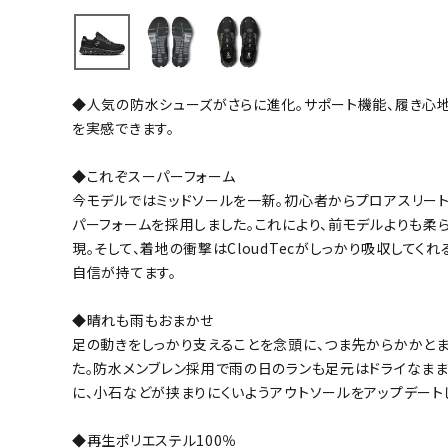
バト
バドミント
◆人気の防水シューズがさらに進化。サポート機能、履き心地
ストリングス
を実感できます。
バドミント
バドミント
◆これぞスーパーフォーム
今モデルではミッドソールを一新。初心者からプロアスリートま
シャトル
パーフォームを採用しました。これにより、前モデルよりも柔
グリップテ
現。そして、着地の衝撃はCloudTecがしっかり吸収して
バッグ
自信が持てます。
ソックス
その他アク
◆晴れも雨もおまかせ
足の動きをしっかり支えることを念頭に、つま先からかかと
ハン
た。防水メンブレン採用で雨の日のランも足元はドライなまま
に、小石などが挟まりにくいようアウトソールをアップデート
ハンドボー
ハンドボー
◆再生ポリエステル100％