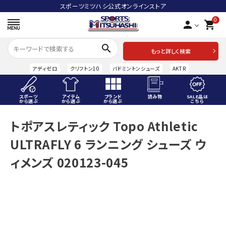
スポーツミツハシ公式オンラインストア
0
person
shopping_cart
search
もっと詳しく検索
アディゼロ
クリフトン10
バドミントンシューズ
AKTR
スポーツ
アイテム
ブランド
読み物
SALE品は
から選ぶ
から選ぶ
から選ぶ
こちら
ACCOUNT MENU
トポアスレティック Topo Athletic
ようこそ ゲスト 様
ULTRAFLY 6 ランニング シューズ ウ
meeting_room
person
ログイン
会員登録
ィメンズ 020123-045
スポーツから選ぶ
アイテムから選ぶ