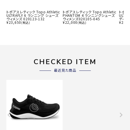
トポアスレティック Topo Athletic
トポアスレティック Topo Athletic
トポアス
ULTRAFLY 6 ランニング シューズ
PHANTOM 4 ランニングシューズ
ULTR
ウィメンズ 020123-132
ウィメンズ020105-045
ディース
¥
23,650
¥
22,000
¥
23,6
(税込)
(税込)
CHECKED ITEM
最近見た商品