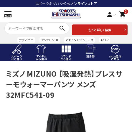
スポーツミツハシ公式オンラインストア
0
person
shopping_cart
search
もっと詳しく検索
アディゼロ
クリフトン10
バドミントンシューズ
AKTR
スポーツ
アイテム
ブランド
読み物
SALE品は
から選ぶ
から選ぶ
から選ぶ
こちら
ACCOUNT MENU
ミズノ MIZUNO 【吸湿発熱】ブレスサ
ようこそ ゲスト 様
ーモウォーマーパンツ メンズ
meeting_room
person
ログイン
会員登録
32MFC541-09
スポーツから選ぶ
アイテムから選ぶ