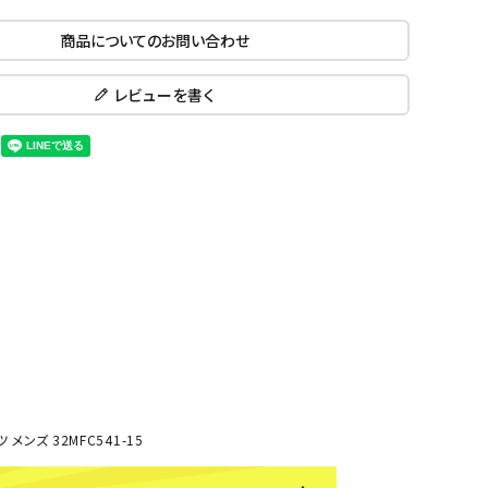
ール水着
ジュニアランニングシューズ
商品についてのお問い合わせ
ムキャップ
ランニングウェア
KE
Nittak
Ocean
ogaw
グル
ランニングタイツ
u
Pacifi
a tent
レビューを書く
c
他アクセサリー
ランニングソックス
ンスポーツ
ランニングキャップ
ランニングバッグ・ポーチ
その他アクセサリー
ENA
phite
Prince
PUMA
トレーニング用品
アウトドア
Y
n
ーニング用品
メンズアウトドアウェア
グッズ
ウィメンズアウトドアウェア
キッズ・ベビーアウトドアウェア
efT
RUST
ryka
SALO
アウトドアシューズ
rer
Y
MON
トレッキングシューズ
ンズ 32MFC541-15
帽子