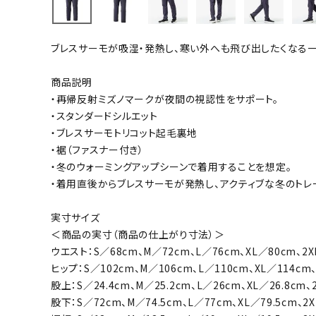
バト
ブレスサーモが吸湿・発熱し、寒い外へも飛び出したくなる一
バドミント
ストリングス
商品説明
・再帰反射ミズノマークが夜間の視認性をサポート。
バドミント
・スタンダードシルエット
バドミント
・ブレスサーモトリコット起毛裏地
シャトル
・裾（ファスナー付き）
グリップテ
・冬のウォーミングアップシーンで着用することを想定。
バッグ
・着用直後からブレスサーモが発熱し、アクティブな冬のトレ
ソックス
実寸サイズ
その他アク
＜商品の実寸（商品の仕上がり寸法）＞
ハン
ウエスト：S／68cm、M／72cm、L／76cm、XL／80cm、2X
ヒップ：S／102cm、M／106cm、L／110cm、XL／114cm、
股上：S／24.4cm、M／25.2cm、L／26cm、XL／26.8cm、2
ハンドボー
股下：S／72cm、M／74.5cm、L／77cm、XL／79.5cm、2X
ハンドボー