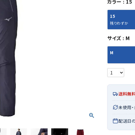
カラー
15
シューズアクセサリー
硬式
ソックス
フットボールサンダル
軟式
Babol
BIKE
B
15
セサリー
at
ER
サッカーウェア
少年
シューズ
バッグ
残りわずか
ジュニアサッカーウェア
ソフ
レプリカ商品
野球
サイズ
M
メンズランニング
バックパック
ジュニアレプリカ商品
少年
ウイメンズランニング
トートバッグ
M
サッカーボール
野球
ジュニアランニング
ショルダーバッグ
CEP
Chaco
C
フットサルボール
ジュ
サッカースパイク
ボディー・ウエストバッグ
tt
pi
サッカーバッグ
ユニ
ジュニアサッカースパイク
ダッフル・ボストンバッグ
その他アクセサリー
バッ
サッカー・フットサルトレーニン
テニスバッグ
イン
グシューズ
その他バッグ
送料無
その
ジュニアサッカー・フットサルト
DESC
FINTA
Fo
レーニングシューズ
バッ
未使用
ENTE
e
野球スパイク・シューズ
メン
配送日
少年野球スパイク・シューズ
ソッ
バスケットボールシューズ
その