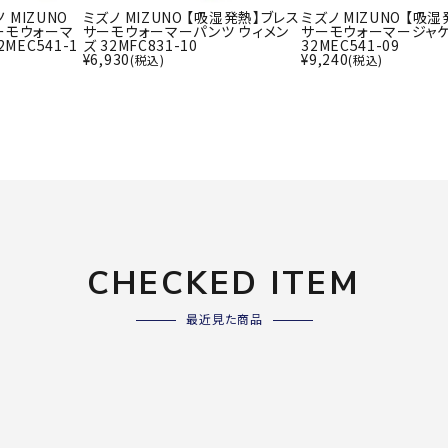
ライ
ノ MIZUNO
ミズノ MIZUNO 【吸湿発熱】ブレス
ミズノ MIZUNO 【吸
ソックス
ーモウォーマ
サーモウォーマーパンツ ウィメン
サーモウォーマージャケ
その
MEC541-1
ズ 32MFC831-10
32MEC541-09
その他アクセサリー
¥
6,930
¥
9,240
(税込)
(税込)
Wacoa
Wilso
Ws
l CW-X
n
io
ZETT
CHECKED ITEM
最近見た商品