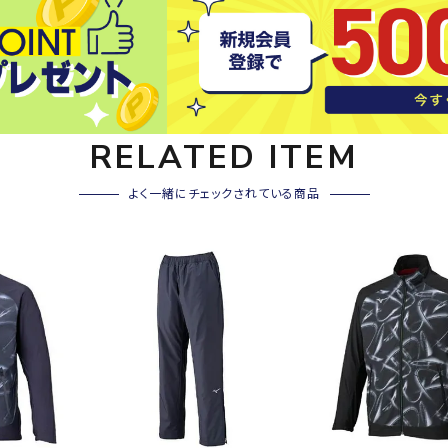
その他アクセサリー
SAYSK
Sondi
SP
Y
co
O
トレーニング・ジム/カジ
・格闘技
ュアル
RELATED ITEM
キャ
メンズウェア
クー
よく一緒にチェックされている商品
suria
SVOL
S
ウィメンズウェア
技小物
クッ
ME
S
キッズウェア
シュ
コンプレッションウェア
テー
インナーウェア
テー
シューズ
テン
ジュニアシューズ
バー
ブーツ・サンダル
TRIGG
uhlsp
U
バッ
バッグ
ERPOI
ort
O
ベッ
NT
キャップ