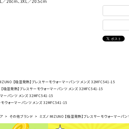
L／20cm、3XL／20.5cm
ンドボール）
ヘッドギア（ラグビー）
スク
セサリー
ソックス
スイ
NEUT
New
NI
その他アクセサリー
ゴー
RALW
Balan
ORKS
ce
その
マリ
ON
ONYO
P
ーキング
フィットネス・ヨガ
NE
LT
MIZUNO 【吸湿発熱】ブレスサーモウォーマーパンツ メンズ 32MFC541-15
ーキングシューズ
ヨガウェア
トレ
O 【吸湿発熱】ブレスサーモウォーマーパンツ メンズ 32MFC541-15
ウォーキングシューズ
ヨガマット
健康
ーパンツ メンズ 32MFC541-15
セサリー
ヨガアクセサリー
Rawli
Real
Re
モウォーマーパンツ メンズ 32MFC541-15
ダンス・フィットネスウェア
ngs
Stone
ou
ダンス・フィットネスシューズ
ア
その他ブランド
ミズノ MIZUNO 【吸湿発熱】ブレスサーモウォーマーパンツ メ
インナーウェア