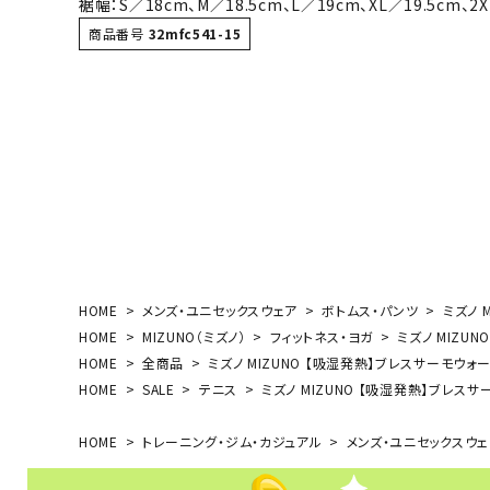
裾幅：S／18cm、M／18.5cm、L／19cm、XL／19.5cm、2X
ボール（ハ
商品番号
32mfc541-15
その他アク
ウォ
HOME
メンズ・ユニセックスウェア
ボトムス・パンツ
ミズノ 
メンズウォ
HOME
MIZUNO（ミズノ）
フィットネス・ヨガ
ミズノ MIZUN
ウィメンズ
HOME
全商品
ミズノ MIZUNO 【吸湿発熱】ブレスサーモウォーマ
その他アク
HOME
SALE
テニス
ミズノ MIZUNO 【吸湿発熱】ブレスサー
HOME
トレーニング・ジム・カジュアル
メンズ・ユニセックスウェ