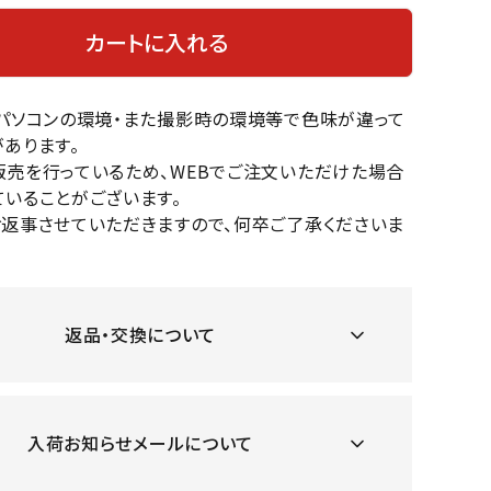
OKA
hum
JFIT
le coq
バスケットボール
バレーボール
カートに入れる
mel
sporti
f
ケットボールシューズ
バレーボールシューズ
のパソコンの環境・また撮影時の環境等で色味が違って
ケットボールウェア
バレーボールウェア
あります。
リカウェア・グッズ
バレーボール用サポーター
販売を行っているため、WEBでご注文いただけた場合
ル（バスケットボール）
ボール（バレーボール）
いることがございます。
ZeS
mand
Marbl
Marm
ル用品（バスケットボール）
ボール用品（バレーボール）
お返事させていただきますので、何卒ご了承くださいま
MBR
uka
e
ot
クス
ソックス
他アクセサリー
その他アクセサリー
返品・交換について
ツハ
MIZUN
molte
MTG
スイム・競泳
ランニング
オリ
O
n
ナル
入荷お知らせメールについて
水着・練習水着
メンズランニングシューズ
ットネス水着
レディースランニングシューズ