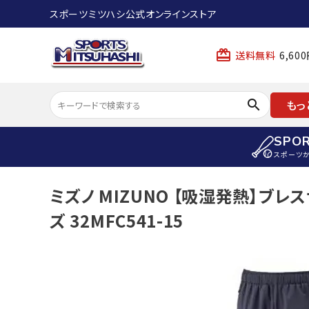
スポーツミツハシ公式オンラインストア
card_giftcard
送料無料
6,6
search
もっ
SPO
スポーツ
ACCOUNT MENU
ミズノ MIZUNO 【吸湿発熱】ブ
陸上
ようこそ ゲスト 様
ズ 32MFC541-15
陸上競技ス
meeting_room
person
ログイン
会員登録
陸上競技用
陸上競技用
スポーツから選ぶ
ェア
アイテムから選ぶ
陸上競技用