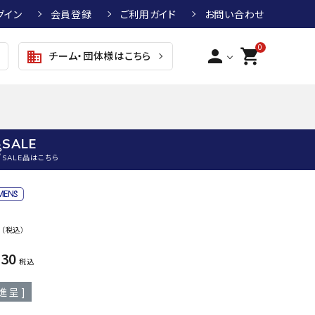
グイン
会員登録
ご利用ガイド
お問い合わせ
0
person
shopping_cart
チーム・団体様はこちら
business
SALE
SALE品はこちら
野球
キッズアパレル
テニス
その他アクセサリー
0
（税込）
グラブ・ミット
トップス
硬式テニスラケット
ボール
KTR
arena
asics
ATHL
930
グラブ・ミット
ジャケット・アウター
ジュニア硬式テニスラケット
季節対策商品
ETA
税込
野球グラブ・ミット
ボトムス・パンツ
ソフトテニスラケット
健康グッズ
進呈 ]
トボール用グラブ・ミット
その他ウェア
ストリングス・ガット（テニス）
ヨガマット