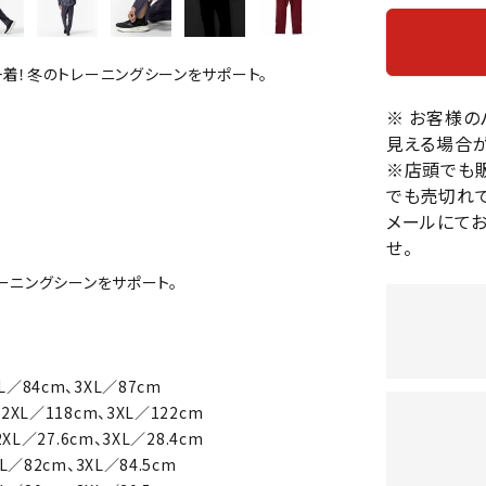
バレーボールシューズ
HEAD
HELLY
H
ミントン
卓球
テニスシューズ
HANS
着！冬のトレーニングシーンをサポート。
EN
バドミントンシューズ
ンラケット
卓球ラケット
バス
フィットネスシューズ
※ お客様
・ガット
ラバー
バス
見える場合が
陸上スパイク・シューズ
ンシューズ
卓球シューズ
レプ
※店頭でも
ハンドボールシューズ
ンウェア
卓球ウェア
ボー
でも売切れて
LI-
LUXIL
LU
ウォーキング・トレッキングシュ
ボール（卓球）
ボー
メールにて
NING
ON
O
ーズ
せ。
ープ
その他アクセサリー
ソッ
A
アウトドアシューズ
卓球台
その
ーニングシーンをサポート。
トレーニング・ジム・カジュアル
キッズカジュアル
セサリー
スイム・競泳
MIKAN
MIKAS
ミ
ドボール
ラグビー
L／84cm、3XL／87cm
サンダル
O
A
シ
2XL／118cm、3XL／122cm
ジ
XL／27.6cm、3XL／28.4cm
ルシューズ
ラグビースパイク・シューズ
競泳
L／82cm、3XL／84.5cm
ルウェア
ラグビーウェア
フィ