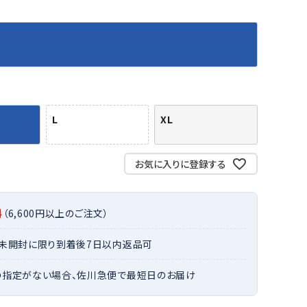
バット
ストリングス・ガット（ソフトテニス）
サポーター・テーピング
バット
グリップテープ
タオル
UTT
CANT
CAPT
ccilu
FLY
ERBU
AIN
軟式バット
エッジガード
ソックス
帽子
RY
STAG
トボール用バット
テニスシューズ
スパイク・シューズ
テニスバッグ
ランニング・陸上ソックス
キャップ
野球スパイク・シューズ
テニスウェア
テニス・バドミントンソックス
ハット
L
XL
ウェア
キャップ・バイザー
野球ソックス
サンバイザー
ham
Colum
CONV
DA
ニア野球ウェア
ソックス
バスケットソックス
ニット帽・ビーニー
on
bia
ERSE
MISS
フォーム・練習着
ボール（テニス）
お気に入りに登録する
バレーボールソックス
その他キャップ
ティング手袋
その他アクセサリー
トレッキングソックス
ナーグローブ（守備用手袋）
ラグビーソックス
料
（6,600円以上のご注文）
他手袋
トレーニング・ジム・カジュアル
xfir
G-FIT
gol.
GOSE
グ・ケース
・未開封に限り到着後7日以内返品可
N
テナンス用品
の指定がない場合、佐川急便で最短日のお届け
クス・ストッキング
他アクセサリー