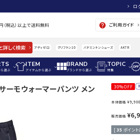
ロ
ご利用ガイド
help
00円（税込）以上で送料無料
と詳しく検索
アディゼロ
クリフトン10
バドミントンシューズ
AKTR
RTS
ITEM
BRAND
TOPIC
から選ぶ
アイテムから選ぶ
ブランドから選ぶ
特集
レスサーモウォーマーパンツ メン
30%OFF
メンズアパレル
サッカー・フットサル
ウィメンズアパレル
¥
9,90
本体価格
パイク・シューズ
トップス
サッカースパイク
トップス
硬式
adidas
AIGLE
A
¥
6,
シューズアクセサリー
ジャケット・アウター
ジュニアサッカースパイク
ジャケット・アウター
軟式
販売価格
メンズ・ユニセックスウ
ボトムス・パンツ
トレーニングシューズ
ボトムス・パンツ
少年
[
35
ポイント
その他ウェア
ジュニアレーニングシューズ
その他ウェア
ソフ
ウィメンズウェア