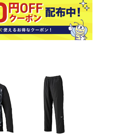
ソックス
バッグ
AZI
Speed
SSK
Super
o
Natur
その他アクセサリー
al
キャンプ用品
リー・コンテナ
ラー・ジャグ
WAN
Tasm
Tecnif
THE
キングウェア
ania
ibre
NORT
ラフ・寝具
Surf
H
FACE
ブル・チェア関連
ブルウェア
ト・タープ用品
ベキュー・焚き火
MBR
UNDE
VICTA
VIEW
グ
R
S
ト・マット・シート
ARMO