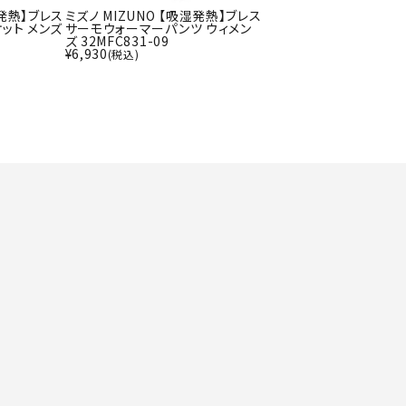
ト・ランタン
UR
湿発熱】ブレス
ミズノ MIZUNO 【吸湿発熱】ブレス
ット メンズ
サーモウォーマーパンツ ウィメン
他アクセサリー
ズ 32MFC831-09
¥
6,930
(税込)
tud
YASAK
YONEX
ZAMS
A
T