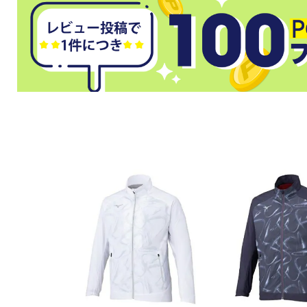
武道
柔道
ボクシング
武道・格闘