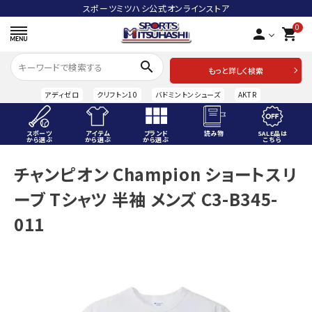
スポーツミツハシ公式オンラインストア
0
person
shopping_cart
search
もっと詳しく検索
アディゼロ
クリフトン10
バドミントンシューズ
AKTR
スポーツ
アイテム
ブランド
読み物
SALE品は
から選ぶ
から選ぶ
から選ぶ
こちら
ACCOUNT MENU
チャンピオン Champion ショートスリ
ようこそ ゲスト 様
ーブ Tシャツ 半袖 メンズ C3-B345-
meeting_room
person
ログイン
会員登録
011
スポーツから選ぶ
アイテムから選ぶ