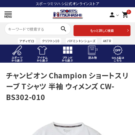
スポーツミツハシ公式オンラインストア
0
person
shopping_cart
search
もっと詳しく検索
アディゼロ
クリフトン10
バドミントンシューズ
AKTR
スポーツ
アイテム
ブランド
読み物
SALE品は
から選ぶ
から選ぶ
から選ぶ
こちら
ACCOUNT MENU
チャンピオン Champion ショートスリ
ようこそ ゲスト 様
ーブ Tシャツ 半袖 ウィメンズ CW-
meeting_room
person
ログイン
会員登録
BS302-010
スポーツから選ぶ
アイテムから選ぶ