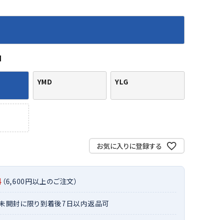
バット
ストリングス・ガット（ソフトテニス）
サポーター・テーピング
バット
グリップテープ
タオル
UTT
CANT
CAPT
ccilu
FLY
ERBU
AIN
軟式バット
エッジガード
ソックス
帽子
RY
STAG
トボール用バット
テニスシューズ
M
スパイク・シューズ
テニスバッグ
ランニング・陸上ソックス
キャップ
野球スパイク・シューズ
テニスウェア
テニス・バドミントンソックス
ハット
YMD
YLG
ウェア
キャップ・バイザー
野球ソックス
サンバイザー
ham
Colum
CONV
DA
ニア野球ウェア
ソックス
バスケットソックス
ニット帽・ビーニー
on
bia
ERSE
MISS
フォーム・練習着
ボール（テニス）
バレーボールソックス
その他キャップ
ティング手袋
その他アクセサリー
トレッキングソックス
ナーグローブ（守備用手袋）
お気に入りに登録する
ラグビーソックス
他手袋
トレーニング・ジム・カジュアル
xfir
G-FIT
gol.
GOSE
グ・ケース
N
料
（6,600円以上のご注文）
テナンス用品
クス・ストッキング
・未開封に限り到着後7日以内返品可
他アクセサリー