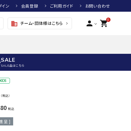
グイン
会員登録
ご利用ガイド
お問い合わせ
0
person
shopping_cart
チーム・団体様はこちら
business
SALE
SALE品はこちら
野球
キッズアパレル
テニス
その他アクセサリー
0
（税込）
グラブ・ミット
トップス
硬式テニスラケット
ボール
KTR
arena
asics
ATHL
080
グラブ・ミット
ジャケット・アウター
ジュニア硬式テニスラケット
季節対策商品
ETA
税込
野球グラブ・ミット
ボトムス・パンツ
ソフトテニスラケット
健康グッズ
進呈 ]
トボール用グラブ・ミット
その他ウェア
ストリングス・ガット（テニス）
ヨガマット