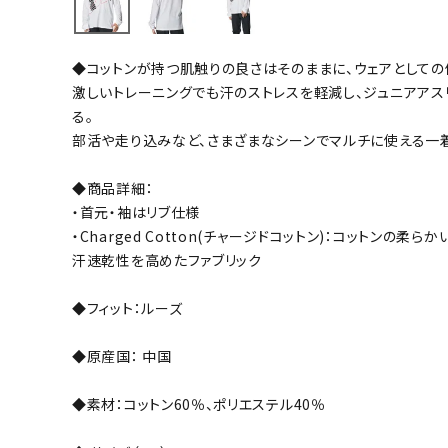
バト
◆コットンが持つ肌触りの良さはそのままに、ウェアとして
バドミント
激しいトレーニングでも汗のストレスを軽減し、ジュニアアス
ストリングス
る。
部活や走り込みなど、さまざまなシーンでマルチに使える一
バドミント
バドミント
◆商品詳細：
シャトル
・首元・袖はリブ仕様
グリップテ
・Charged Cotton(チャージドコットン)：コットンの
バッグ
汗速乾性を高めたファブリック
ソックス
◆フィット：ルーズ
その他アク
ハン
◆原産国： 中国
◆素材：コットン60％、ポリエステル40％
ハンドボー
ハンドボー