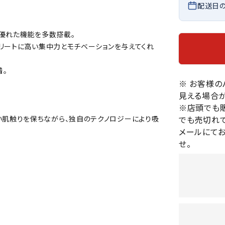
配送日
バレーボールシューズ
HEAD
HELLY
H
ミントン
卓球
テニスシューズ
HANS
の優れた機能を多数搭載。
EN
バドミントンシューズ
ンラケット
卓球ラケット
バス
リートに高い集中力とモチベーションを与えてくれ
フィットネスシューズ
・ガット
ラバー
バス
陸上スパイク・シューズ
着。
ンシューズ
卓球シューズ
レプ
ハンドボールシューズ
※ お客様
ンウェア
卓球ウェア
ボー
LI-
LUXIL
LU
見える場合が
ウォーキング・トレッキングシュ
ボール（卓球）
ボー
NING
ON
O
※店頭でも
ーズ
ープ
その他アクセサリー
ソッ
A
柔らかい肌触りを保ちながら、独自のテクノロジーにより吸
でも売切れて
アウトドアシューズ
卓球台
その
メールにて
トレーニング・ジム・カジュアル
せ。
キッズカジュアル
セサリー
スイム・競泳
MIKAN
MIKAS
ミ
ドボール
ラグビー
サンダル
O
A
シ
ジ
ルシューズ
ラグビースパイク・シューズ
競泳
ルウェア
ラグビーウェア
フィ