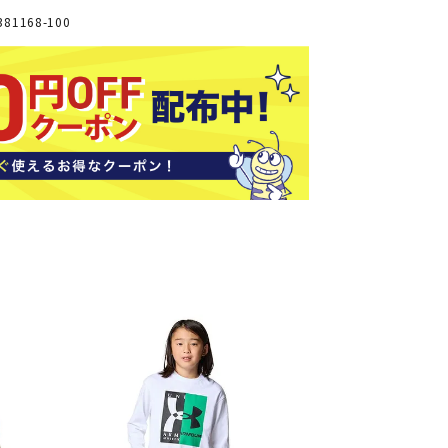
ソックス
1168-100
バッグ
AZI
Speed
SSK
Super
o
Natur
その他アクセサリー
al
キャンプ用品
リー・コンテナ
ラー・ジャグ
WAN
Tasm
Tecnif
THE
キングウェア
ania
ibre
NORT
ラフ・寝具
Surf
H
FACE
ブル・チェア関連
ブルウェア
ト・タープ用品
ベキュー・焚き火
MBR
UNDE
VICTA
VIEW
グ
R
S
ト・マット・シート
ARMO