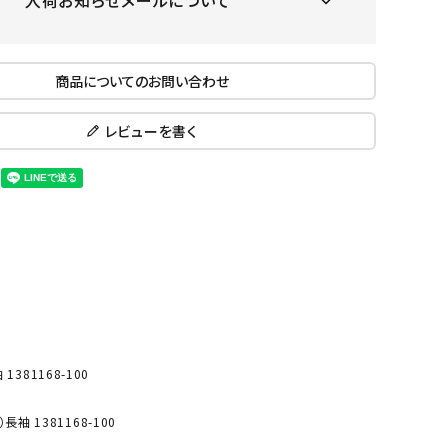
入荷お知らせメールについて
ール水着
ジュニアランニングシューズ
ムキャップ
ランニングウェア
KE
Nittak
Ocean
ogaw
グル
ランニングタイツ
商品についてのお問い合わせ
u
Pacifi
a tent
c
他アクセサリー
ランニングソックス
レビューを書く
ンスポーツ
ランニングキャップ
ランニングバッグ・ポーチ
その他アクセサリー
ENA
phite
Prince
PUMA
トレーニング用品
アウトドア
Y
n
ーニング用品
メンズアウトドアウェア
グッズ
ウィメンズアウトドアウェア
キッズ・ベビーアウトドアウェア
efT
RUST
ryka
SALO
アウトドアシューズ
81168-100
rer
Y
MON
トレッキングシューズ
 1381168-100
帽子