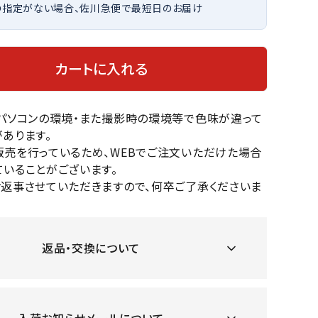
の指定がない場合、佐川急便で最短日のお届け
OKA
hum
JFIT
le coq
バスケットボール
バレーボール
mel
sporti
f
ケットボールシューズ
バレーボールシューズ
カートに入れる
ケットボールウェア
バレーボールウェア
リカウェア・グッズ
バレーボール用サポーター
のパソコンの環境・また撮影時の環境等で色味が違って
ル（バスケットボール）
ボール（バレーボール）
ZeS
mand
Marbl
Marm
あります。
ル用品（バスケットボール）
ボール用品（バレーボール）
MBR
uka
e
ot
販売を行っているため、WEBでご注文いただけた場合
クス
ソックス
いることがございます。
他アクセサリー
その他アクセサリー
お返事させていただきますので、何卒ご了承くださいま
ツハ
MIZUN
molte
MTG
返品・交換について
スイム・競泳
ランニング
オリ
O
n
ナル
水着・練習水着
メンズランニングシューズ
ットネス水着
レディースランニングシューズ