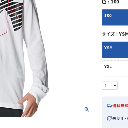
色
100
シューズアクセサリー
硬式
ソックス
フットボールサンダル
軟式
Babol
BIKE
B
100
セサリー
at
ER
サッカーウェア
少年
シューズ
バッグ
ジュニアサッカーウェア
ソフ
サイズ
YS
レプリカ商品
野球
メンズランニング
バックパック
ジュニアレプリカ商品
少年
ウイメンズランニング
トートバッグ
YSM
サッカーボール
野球
ジュニアランニング
ショルダーバッグ
CEP
Chaco
C
フットサルボール
ジュ
サッカースパイク
ボディー・ウエストバッグ
tt
pi
YXL
サッカーバッグ
ユニ
ジュニアサッカースパイク
ダッフル・ボストンバッグ
その他アクセサリー
バッ
サッカー・フットサルトレーニン
テニスバッグ
イン
グシューズ
その他バッグ
その
ジュニアサッカー・フットサルト
DESC
FINTA
Fo
レーニングシューズ
バッ
ENTE
e
送料無
野球スパイク・シューズ
メン
少年野球スパイク・シューズ
ソッ
未使用
バスケットボールシューズ
その