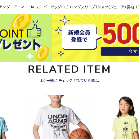
その他アクセサリー
アンダーアーマー UA スーパービッグロゴ ロングスリーブTシャツ（ジュニア）長袖 138
SAYSK
Sondi
SP
Y
co
O
トレーニング・ジム/カジ
・格闘技
ュアル
キャ
メンズウェア
クー
suria
SVOL
S
ウィメンズウェア
RELATED ITEM
技小物
クッ
ME
S
キッズウェア
シュ
よく一緒にチェックされている商品
コンプレッションウェア
テー
インナーウェア
テー
シューズ
テン
ジュニアシューズ
バー
ブーツ・サンダル
TRIGG
uhlsp
U
バッ
バッグ
ERPOI
ort
O
ベッ
NT
キャップ