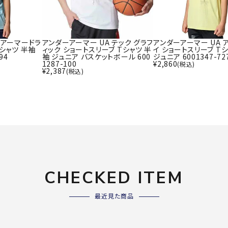
ライ
ソックス
その
その他アクセサリー
 アーマードラ
アンダーアーマー UA テック グラフ
アンダーアーマー UA 
Tシャツ 半袖
ィック ショートスリーブ Tシャツ 半
イ ショートスリーブ T
94
袖 ジュニア バスケットボール 600
ジュニア 6001347-72
1287-100
¥
2,860
(税込)
Wacoa
Wilso
Ws
¥
2,387
(税込)
l CW-X
n
io
ZETT
CHECKED ITEM
最近見た商品