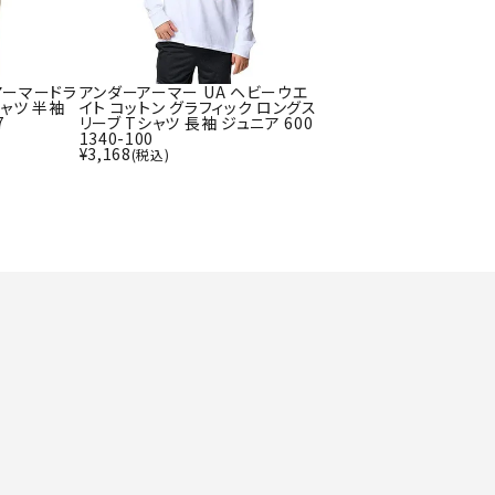
ト・ランタン
UR
他アクセサリー
アーマードラ
アンダーアーマー UA ヘビーウエ
シャツ 半袖
イト コットン グラフィック ロングス
7
リーブ Tシャツ 長袖 ジュニア 600
1340-100
tud
YASAK
YONEX
ZAMS
¥
3,168
(税込)
A
T