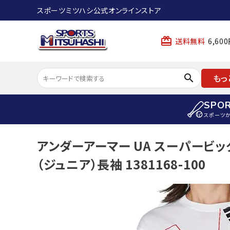
スポーツミツハシ公式オンラインストア
card_giftcard
送料無料
6,6
search
もっ
SPO
スポーツ
ACCOUNT MENU
アンダーアーマー UA スーパービ
陸上
ようこそ ゲスト 様
（ジュニア）長袖 1381168-100
陸上競技ス
meeting_room
person
ログイン
会員登録
陸上競技用
陸上競技用
スポーツから選ぶ
ェア
アイテムから選ぶ
陸上競技用