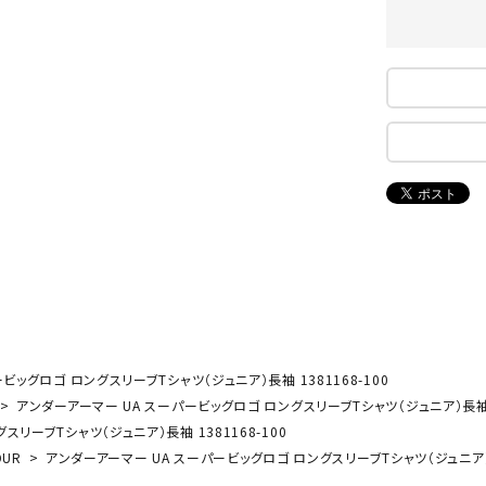
ンドボール）
ヘッドギア（ラグビー）
スク
セサリー
ソックス
スイ
NEUT
New
NI
その他アクセサリー
ゴー
RALW
Balan
ORKS
ce
その
マリ
ON
ONYO
P
ーキング
フィットネス・ヨガ
NE
LT
ーキングシューズ
ヨガウェア
トレ
ウォーキングシューズ
ヨガマット
健康
セサリー
ヨガアクセサリー
ビッグロゴ ロングスリーブTシャツ（ジュニア）長袖 1381168-100
Rawli
Real
Re
ダンス・フィットネスウェア
アンダーアーマー UA スーパービッグロゴ ロングスリーブTシャツ（ジュニア）長袖 13
ngs
Stone
ou
リーブTシャツ（ジュニア）長袖 1381168-100
ダンス・フィットネスシューズ
OUR
アンダーアーマー UA スーパービッグロゴ ロングスリーブTシャツ（ジュニア）長袖
インナーウェア