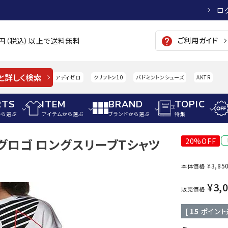
ロ
ご利用ガイド
help
00円（税込）以上で送料無料
と詳しく検索
アディゼロ
クリフトン10
バドミントンシューズ
AKTR
RTS
ITEM
BRAND
TOPIC
から選ぶ
アイテムから選ぶ
ブランドから選ぶ
特集
ッグロゴ ロングスリーブTシャツ
20%OFF
メンズアパレル
サッカー・フットサル
ウィメンズアパレル
¥
3,85
本体価格
パイク・シューズ
トップス
サッカースパイク
トップス
硬式
adidas
AIGLE
A
¥
3,
シューズアクセサリー
ジャケット・アウター
ジュニアサッカースパイク
ジャケット・アウター
軟式
販売価格
メンズ・ユニセックスウ
ボトムス・パンツ
トレーニングシューズ
ボトムス・パンツ
少年
[
15
ポイント
その他ウェア
ジュニアレーニングシューズ
その他ウェア
ソフ
ウィメンズウェア