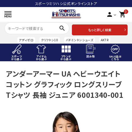
スポーツミツハシ公式オンラインストア
0
person
shopping_cart
search
もっと詳しく検索
アディゼロ
クリフトン10
バドミントンシューズ
AKTR
スポーツ
アイテム
ブランド
読み物
SALE品は
から選ぶ
から選ぶ
から選ぶ
こちら
ACCOUNT MENU
アンダーアーマー UA ヘビーウエイト
ようこそ ゲスト 様
コットン グラフィック ロングスリーブ
meeting_room
person
ログイン
会員登録
Tシャツ 長袖 ジュニア 6001340-001
スポーツから選ぶ
アイテムから選ぶ