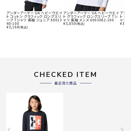
アンダーアーマー UA ヘビーウエイ
アンダーアーマー UA ヘビーウエイ
アンダ
ト コットン グラフィック ロングスリ
ト グラフィック ロングスリーブ Tシ
ト グ
ーブ Tシャツ 長袖 ジュニア 60013
ャツ 長袖 メンズ 6003082-100
ャツ 長
40-100
¥
3,850
¥
3,85
(税込)
¥
3,168
(税込)
CHECKED ITEM
最近見た商品