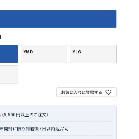
バット
ストリングス・ガット（ソフトテニス）
サポーター・テーピング
バット
グリップテープ
タオル
UTT
CANT
CAPT
ccilu
FLY
ERBU
AIN
軟式バット
エッジガード
ソックス
帽子
RY
STAG
トボール用バット
テニスシューズ
M
スパイク・シューズ
テニスバッグ
ランニング・陸上ソックス
キャップ
野球スパイク・シューズ
テニスウェア
テニス・バドミントンソックス
ハット
YMD
YLG
ウェア
キャップ・バイザー
野球ソックス
サンバイザー
ham
Colum
CONV
DA
ニア野球ウェア
ソックス
バスケットソックス
ニット帽・ビーニー
on
bia
ERSE
MISS
フォーム・練習着
ボール（テニス）
バレーボールソックス
その他キャップ
ティング手袋
その他アクセサリー
トレッキングソックス
ナーグローブ（守備用手袋）
お気に入りに登録する
ラグビーソックス
他手袋
トレーニング・ジム・カジュアル
xfir
G-FIT
gol.
GOSE
グ・ケース
N
料
（6,600円以上のご注文）
テナンス用品
クス・ストッキング
・未開封に限り到着後7日以内返品可
他アクセサリー