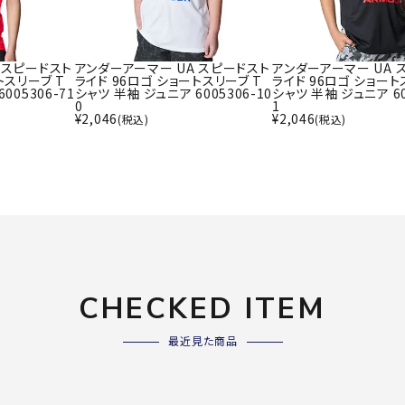
ライ
ソックス
その
その他アクセサリー
 スピードスト
アンダーアーマー UA スピードスト
アンダーアーマー UA 
トスリーブ T
ライド 96ロゴ ショートスリーブ T
ライド 96ロゴ ショート
005306-71
シャツ 半袖 ジュニア 6005306-10
シャツ 半袖 ジュニア 60
0
1
Wacoa
Wilso
Ws
¥
2,046
¥
2,046
(税込)
(税込)
l CW-X
n
io
ZETT
CHECKED ITEM
最近見た商品