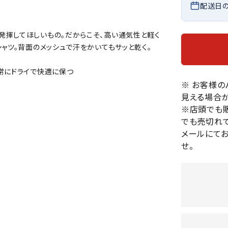
配送日
バレーボールシューズ
HEAD
HELLY
H
ミントン
卓球
テニスシューズ
HANS
発揮してほしいもの。だからこそ、高い通気性と軽く
EN
バドミントンシューズ
ンラケット
卓球ラケット
バス
ャツ。背面のメッシュで汗をかいてもサッと乾く。
フィットネスシューズ
・ガット
ラバー
バス
陸上スパイク・シューズ
常にドライで快適に保つ
ンシューズ
卓球シューズ
レプ
ハンドボールシューズ
※ お客様
ンウェア
卓球ウェア
ボー
LI-
LUXIL
LU
見える場合が
ウォーキング・トレッキングシュ
ボール（卓球）
ボー
NING
ON
O
※店頭でも
ーズ
ープ
その他アクセサリー
ソッ
A
でも売切れて
アウトドアシューズ
卓球台
その
メールにて
トレーニング・ジム・カジュアル
せ。
キッズカジュアル
セサリー
スイム・競泳
MIKAN
MIKAS
ミ
ドボール
ラグビー
サンダル
O
A
シ
ジ
ルシューズ
ラグビースパイク・シューズ
競泳
ルウェア
ラグビーウェア
フィ