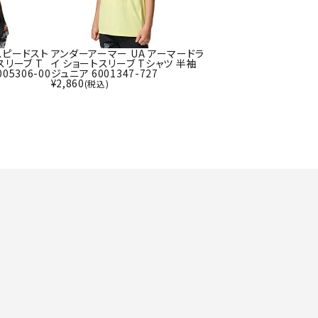
ト・ランタン
UR
他アクセサリー
スピードスト
アンダーアーマー UA アーマードラ
スリーブ T
イ ショートスリーブ Tシャツ 半袖
05306-00
ジュニア 6001347-727
¥
2,860
(税込)
tud
YASAK
YONEX
ZAMS
A
T