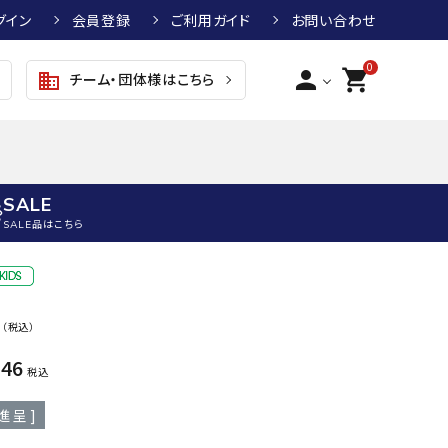
グイン
会員登録
ご利用ガイド
お問い合わせ
0
person
shopping_cart
チーム・団体様はこちら
business
SALE
SALE品はこちら
野球
キッズアパレル
テニス
その他アクセサリー
0
（税込）
グラブ・ミット
トップス
硬式テニスラケット
ボール
KTR
arena
asics
ATHL
046
グラブ・ミット
ジャケット・アウター
ジュニア硬式テニスラケット
季節対策商品
ETA
税込
野球グラブ・ミット
ボトムス・パンツ
ソフトテニスラケット
健康グッズ
進呈 ]
トボール用グラブ・ミット
その他ウェア
ストリングス・ガット（テニス）
ヨガマット