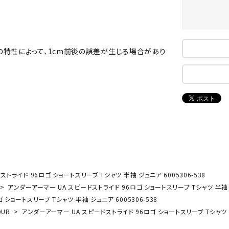
ンドボール）
ヘッドギア（ラグビー）
スク
セサリー
ソックス
スイ
NEUT
New
NI
その他アクセサリー
ゴー
RALW
Balan
の特性によって、1cm前後の誤差が生じる場合があり
ORKS
ce
その
マリ
ON
ONYO
P
ーキング
フィットネス・ヨガ
NE
LT
ーキングシューズ
ヨガウェア
トレ
ウォーキングシューズ
ヨガマット
健康
トライド 96ロゴ ショートスリーブ Tシャツ 半袖 ジュニア 6005306-538
セサリー
ヨガアクセサリー
Rawli
Real
Re
アンダーアーマー UA スピードストライド 96ロゴ ショートスリーブ Tシャツ 半袖 ジ
ダンス・フィットネスウェア
ngs
Stone
ou
ショートスリーブ Tシャツ 半袖 ジュニア 6005306-538
ダンス・フィットネスシューズ
OUR
アンダーアーマー UA スピードストライド 96ロゴ ショートスリーブ Tシャツ 半袖
インナーウェア