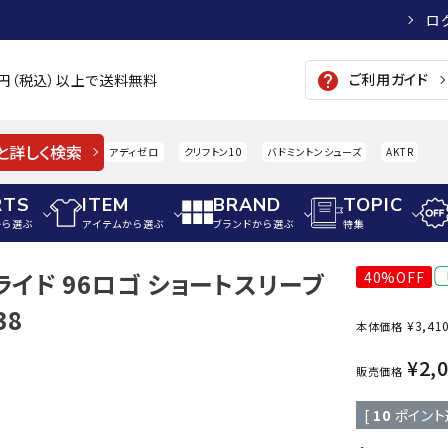
ロ
ご利用ガイド
help
00円（税込）以上で送料無料
と詳しく検索
アディゼロ
クリフトン10
バドミントンシューズ
AKTR
RTS
ITEM
BRAND
TOPIC
から選ぶ
アイテムから選ぶ
ブランドから選ぶ
特集
ライド 96ロゴ ショートスリーブ
40%OFF
メンズアパレル
サッカー・フットサル
ウィメンズアパレル
38
¥
3,41
本体価格
パイク・シューズ
トップス
サッカースパイク
トップス
硬式
adidas
AIGLE
A
¥
2,
シューズアクセサリー
ジャケット・アウター
ジュニアサッカースパイク
ジャケット・アウター
軟式
販売価格
メンズ・ユニセックスウ
ボトムス・パンツ
トレーニングシューズ
ボトムス・パンツ
少年
[
10
ポイント
その他ウェア
ジュニアレーニングシューズ
その他ウェア
ソフ
ウィメンズウェア