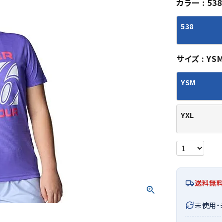
カラー
538
シューズアクセサリー
硬式
ソックス
フットボールサンダル
軟式
Babol
BIKE
B
538
セサリー
at
ER
サッカーウェア
少年
シューズ
バッグ
ジュニアサッカーウェア
ソフ
サイズ
YS
レプリカ商品
野球
メンズランニング
バックパック
ジュニアレプリカ商品
少年
ウイメンズランニング
トートバッグ
YSM
サッカーボール
野球
ジュニアランニング
ショルダーバッグ
CEP
Chaco
C
フットサルボール
ジュ
サッカースパイク
ボディー・ウエストバッグ
tt
pi
YXL
サッカーバッグ
ユニ
ジュニアサッカースパイク
ダッフル・ボストンバッグ
その他アクセサリー
バッ
サッカー・フットサルトレーニン
テニスバッグ
イン
グシューズ
その他バッグ
その
ジュニアサッカー・フットサルト
DESC
FINTA
Fo
レーニングシューズ
バッ
ENTE
e
送料無
野球スパイク・シューズ
メン
少年野球スパイク・シューズ
ソッ
未使用
バスケットボールシューズ
その