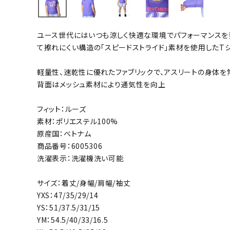
バト
ユース世代にはいつも涼しく快適な環境でパフォーマンスを
バドミント
て擦れにくい構造の「スピードストライド」素材を使用したTシ
ストリングス
軽量性、速乾性に優れたファブリックで、アスリートの身体を
バドミント
背面はメッシュ素材により通気性を向上
バドミント
シャトル
フィット：ルーズ
グリップテ
素材：ポリエステル100%
バッグ
原産国：ベトナム
商品番号：6005306
ソックス
洗濯表示：洗濯機洗い可能
その他アク
ハン
サイズ：着丈/身幅/肩幅/袖丈
YXS：47/35/29/14
YS：51/37.5/31/15
ハンドボー
YM：54.5/40/33/16.5
ハンドボー