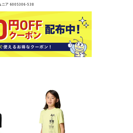
ソックス
ア 6005306-538
バッグ
AZI
Speed
SSK
Super
o
Natur
その他アクセサリー
al
キャンプ用品
リー・コンテナ
ラー・ジャグ
WAN
Tasm
Tecnif
THE
キングウェア
ania
ibre
NORT
ラフ・寝具
Surf
H
FACE
ブル・チェア関連
ブルウェア
ト・タープ用品
ベキュー・焚き火
MBR
UNDE
VICTA
VIEW
グ
R
S
ト・マット・シート
ARMO