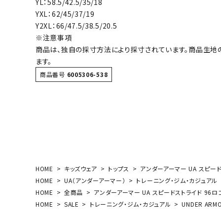
YL：58.5/42.5/35/18
ボール（ハ
YXL：62/45/37/19
その他アク
Y2XL：66/47.5/38.5/20.5
※注意事項
商品は、独自の採寸方法により採寸されています。商品生地
ます。
商品番号
6005306-538
ウォ
メンズウォ
ウィメンズ
HOME
キッズウェア
トップス
アンダーアーマー UA スピードス
その他アク
HOME
UA（アンダーアーマー）
トレーニング・ジム・カジュアル
HOME
全商品
アンダーアーマー UA スピードストライド 96ロゴ 
HOME
SALE
トレーニング・ジム・カジュアル
UNDER ARM