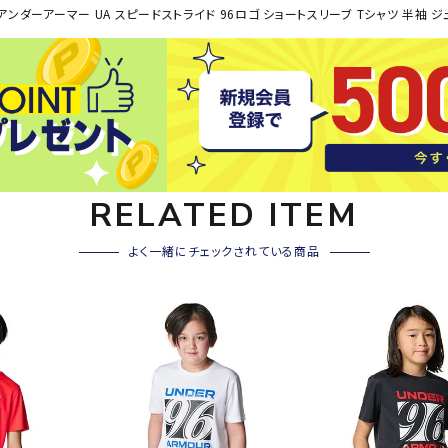
その他アクセサリー
アンダーアーマー UA スピードストライド 96ロゴ ショートスリーブ Tシャツ 半袖 ジュニ
SAYSK
Sondi
SP
Y
co
O
トレーニング・ジム/カジ
・格闘技
ュアル
キャ
メンズウェア
クー
RELATED ITEM
suria
SVOL
S
ウィメンズウェア
技小物
クッ
ME
S
キッズウェア
シュ
よく一緒にチェックされている商品
コンプレッションウェア
テー
インナーウェア
テー
シューズ
テン
ジュニアシューズ
バー
ブーツ・サンダル
TRIGG
uhlsp
U
バッ
バッグ
ERPOI
ort
O
ベッ
NT
キャップ