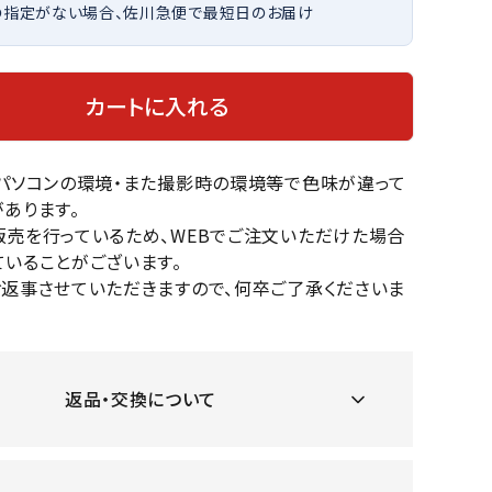
の指定がない場合、佐川急便で最短日のお届け
OKA
hum
JFIT
le coq
バスケットボール
バレーボール
mel
sporti
f
ケットボールシューズ
バレーボールシューズ
カートに入れる
ケットボールウェア
バレーボールウェア
リカウェア・グッズ
バレーボール用サポーター
のパソコンの環境・また撮影時の環境等で色味が違って
ル（バスケットボール）
ボール（バレーボール）
ZeS
mand
Marbl
Marm
あります。
ル用品（バスケットボール）
ボール用品（バレーボール）
MBR
uka
e
ot
販売を行っているため、WEBでご注文いただけた場合
クス
ソックス
いることがございます。
他アクセサリー
その他アクセサリー
お返事させていただきますので、何卒ご了承くださいま
ツハ
MIZUN
molte
MTG
スイム・競泳
ランニング
返品・交換について
オリ
O
n
ナル
水着・練習水着
メンズランニングシューズ
ットネス水着
レディースランニングシューズ