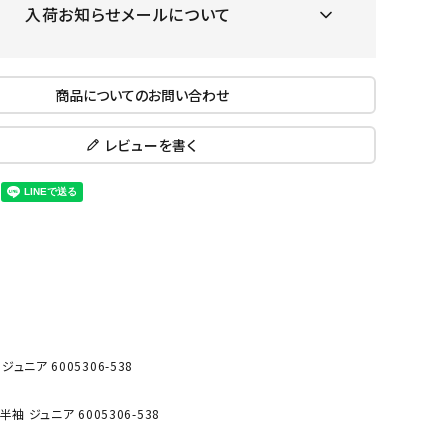
入荷お知らせメールについて
ール水着
ジュニアランニングシューズ
ムキャップ
ランニングウェア
KE
Nittak
Ocean
ogaw
グル
ランニングタイツ
u
Pacifi
a tent
商品についてのお問い合わせ
c
他アクセサリー
ランニングソックス
ンスポーツ
ランニングキャップ
レビューを書く
ランニングバッグ・ポーチ
その他アクセサリー
ENA
phite
Prince
PUMA
トレーニング用品
アウトドア
Y
n
ーニング用品
メンズアウトドアウェア
グッズ
ウィメンズアウトドアウェア
キッズ・ベビーアウトドアウェア
efT
RUST
ryka
SALO
ュニア 6005306-538
アウトドアシューズ
rer
Y
MON
トレッキングシューズ
 ジュニア 6005306-538
帽子