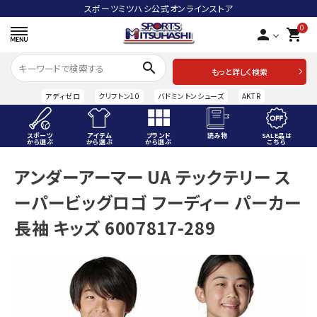
スポーツミツハシ公式オンラインストア
0
person
shopping_cart
search
もっと詳しく検索
アディゼロ
クリフトン10
バドミントンシューズ
AKTR
スポーツ
アイテム
ブランド
読み物
SALE品は
から選ぶ
から選ぶ
から選ぶ
こちら
ACCOUNT MENU
アンダーアーマー UA テックテリー ス
ようこそ ゲスト 様
ーパービッグロゴ フーディー パーカー
meeting_room
person
ログイン
会員登録
長袖 キッズ 6007817-289
スポーツから選ぶ
アイテムから選ぶ