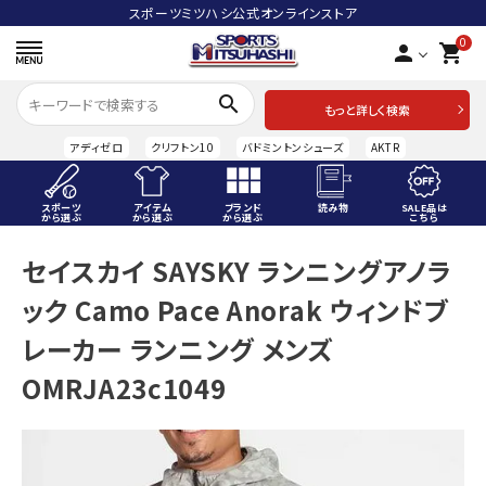
スポーツミツハシ公式オンラインストア
0
person
shopping_cart
search
もっと詳しく検索
アディゼロ
クリフトン10
バドミントンシューズ
AKTR
スポーツ
アイテム
ブランド
読み物
SALE品は
から選ぶ
から選ぶ
から選ぶ
こちら
ACCOUNT MENU
セイスカイ SAYSKY ランニングアノラ
ようこそ ゲスト 様
ック Camo Pace Anorak ウィンドブ
meeting_room
person
ログイン
会員登録
レーカー ランニング メンズ
OMRJA23c1049
スポーツから選ぶ
アイテムから選ぶ